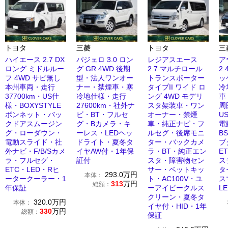
トヨタ
三菱
トヨタ
三
ハイエース 2.7 DX
パジェロ 3.0 ロン
レジアスエース
ア
ロング ミドルルー
グ GR 4WD 後期
2.7 マルチロール
2
フ 4WD サビ無し
型・法人ワンオー
トランスポーター
ッ
本州車両・走行
ナー・禁煙車・寒
タイプII ワイド ロ
冷
37700km・US仕
冷地仕様・走行
ング 4WD モデリ
車
様・BOXYSTYLE
27600km・社外ナ
スタ架装車・ワン
周
ボンネット・バッ
ビ・BT・フルセ
オーナー・禁煙
U
クドアスムージン
グ・Bカメラ・キ
車・純正ナビ・フ
電
グ・ローダウン・
ーレス・LEDヘッ
ルセグ・後席モニ
B
電動スライド・社
ドライト・夏冬タ
ター・バックカメ
ブ
外ナビ・F/B/Sカメ
イヤAW付・1年保
ラ・BT・純正エン
E
ラ・フルセグ・
証付
スタ・障害物セン
ス
ETC・LED・Rヒ
サー・ベットキッ
タ
293.0
万円
本体：
ータークーラー・1
ト・AC100V・ユ
ス
313
万円
総額：
年保証
ーアイビークルス
L
クリーン・夏冬タ
320.0
万円
本体：
イヤ付・HID・1年
330
万円
総額：
保証