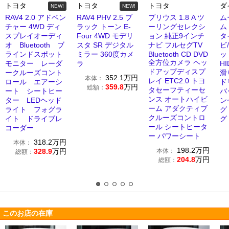
トヨタ
トヨタ
トヨタ
ダ
NEW!
NEW!
RAV4 2.0 アドベン
RAV4 PHV 2.5 ブ
プリウス 1.8 A ツ
ム
チャー 4WD ディ
ラック トーン E-
ーリングセレクシ
ム 
スプレイオーディ
Four 4WD モデリ
ョン 純正9インチ
タ
オ Bluetooth ブ
スタ SR デジタル
ナビ フルセグTV
ビ
ラインドスポット
ミラー 360度カメ
Bluetooth CD DVD
ッ
全方位カメラ ヘッ
モニター レーダ
ラ
HI
ドアップディスプ
ークルーズコント
滑
352.1
万円
本体：
レイ ETC2.0 トヨ
ロール エアーシ
ド
359.8
万円
総額：
タセーフティーセ
ート シートヒー
バ
ンス オートハイビ
ター LEDヘッド
ン
ーム アダクティブ
ライト フォグラ
グ
クルーズコントロ
イト ドライブレ
グ
ール シートヒータ
コーダー
ー パワーシート
318.2
万円
本体：
198.2
万円
328.9
万円
本体：
総額：
204.8
万円
総額：
このお店の在庫