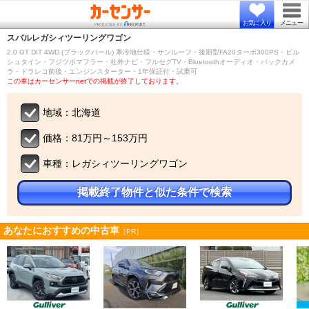
お気に入り
メニュー
スバル
レガシィツーリングワゴン
2.0 GT DIT 4WD (ブラックパール) 寒冷地仕様・サンルーフ・後期型FA20ターボ300PS・ビル
シュタイン・フジツボマフラー・社外ナビ・フルセグTV・Bluetoothオーディオ・バックカメ
ラ・ドラレコ前後・エンジンスターター・1年保証付・試乗可
この車はカーセンサーnetでの掲載が終了しております。
地域：北海道
価格：81万円～153万円
車種：レガシィツーリングワゴン
掲載終了物件と似た条件で検索
あなたにおすすめの中古車
［PR］