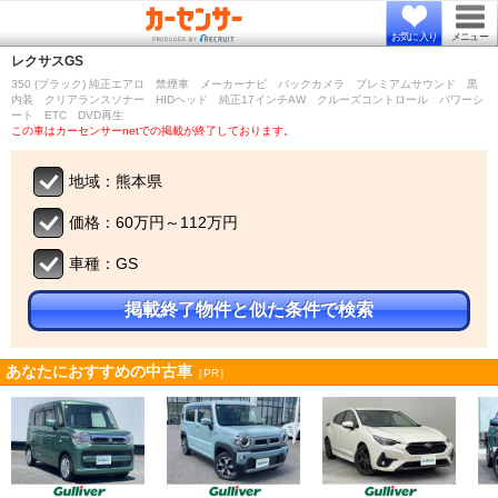
お気に入り
メニュー
レクサス
GS
350 (ブラック) 純正エアロ 禁煙車 メーカーナビ バックカメラ プレミアムサウンド 黒
内装 クリアランスソナー HIDヘッド 純正17インチAW クルーズコントロール パワーシ
ート ETC DVD再生
この車はカーセンサーnetでの掲載が終了しております。
地域：熊本県
価格：60万円～112万円
車種：GS
掲載終了物件と似た条件で検索
あなたにおすすめの中古車
［PR］