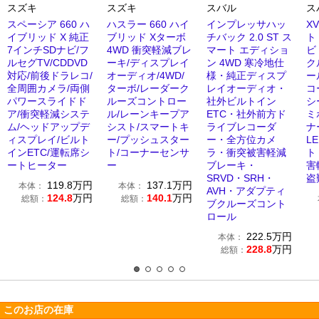
スズキ
スズキ
スバル
ス
スペーシア 660 ハ
ハスラー 660 ハイ
インプレッサハッ
XV
イブリッド X 純正
ブリッド Xターボ
チバック 2.0 ST ス
ト
7インチSDナビ/フ
4WD 衝突軽減ブレ
マート エディショ
ビ
ルセグTV/CDDVD
ーキ/ディスプレイ
ン 4WD 寒冷地仕
ク
対応/前後ドラレコ/
オーディオ/4WD/
様・純正ディスプ
ー
全周囲カメラ/両側
ターボ/レーダーク
レイオーディオ・
コ
パワースライドド
ルーズコントロー
社外ビルトイン
シ
ア/衝突軽減システ
ル/レーンキープア
ETC・社外前方ド
ミ
ム/ヘッドアップデ
シスト/スマートキ
ライブレコーダ
ナ
ィスプレイ/ビルト
ー/プッシュスター
ー・全方位カメ
L
インETC/運転席シ
ト/コーナーセンサ
ラ・衝突被害軽減
ト
ートヒーター
ー
ブレーキ・
害
SRVD・SRH・
盗
119.8
万円
137.1
万円
本体：
本体：
AVH・アダプティ
124.8
万円
140.1
万円
総額：
総額：
ブクルーズコント
ロール
222.5
万円
本体：
228.8
万円
総額：
このお店の在庫