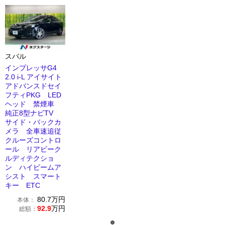
スバル
インプレッサG4
2.0 i-L アイサイト
アドバンスドセイ
フティPKG LED
ヘッド 禁煙車
純正8型ナビTV
サイド・バックカ
メラ 全車速追従
クルーズコントロ
ール リアビーク
ルディテクショ
ン ハイビームア
シスト スマート
キー ETC
80.7
万円
本体：
92.9
万円
総額：