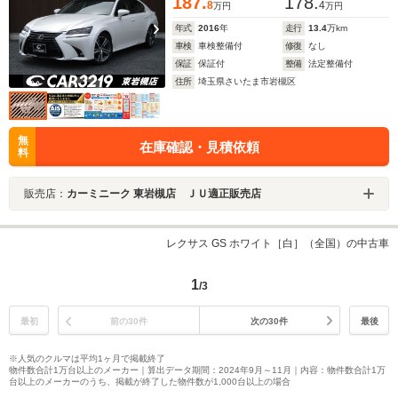
187.
178.
8
4
万円
万円
年式
2016
年
走行
13.4
万km
車検
車検整備付
修復
なし
保証
保証付
整備
法定整備付
住所
埼玉県さいたま市岩槻区
無
在庫確認・見積依頼
料
販売店：
カーミニーク 東岩槻店 ＪＵ適正販売店
レクサス GS ホワイト［白］（全国）の中古車
1
/3
最初
前の30件
次の30件
最後
※人気のクルマは平均1ヶ月で掲載終了
物件数合計1万台以上のメーカー｜算出データ期間：2024年9月～11月｜内容：物件数合計1万
台以上のメーカーのうち、掲載が終了した物件数が1,000台以上の場合