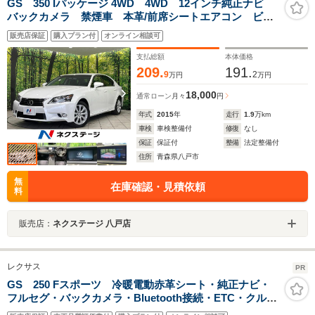
GS 350 Iパッケージ 4WD 4WD 12インチ純正ナビ
バックカメラ 禁煙車 本革/前席シートエアコン ビル
トイン2.0ETC 通信用USB入力端子クルコン 純正17イ
販売店保証
購入プラン付
オンライン相談可
ンチアルミ デュアルエアコン Bluetooth フルセグ
支払総額
本体価格
209.
191.
9
2
万円
万円
18,000
通常ローン
月々
円
年式
2015
年
走行
1.9
万km
車検
車検整備付
修復
なし
保証
保証付
整備
法定整備付
住所
青森県八戸市
無
在庫確認・見積依頼
料
販売店：
ネクステージ 八戸店
レクサス
PR
GS 250 Fスポーツ 冷暖電動赤革シート・純正ナビ・
フルセグ・バックカメラ・Bluetooth接続・ETC・クルコ
ン・パドルシフト・スマートキー・プッシュスタート・