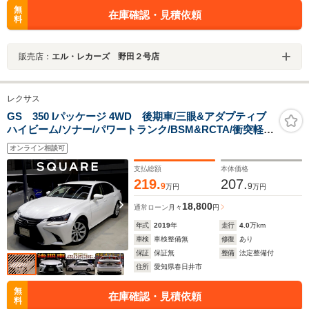
無
在庫確認・見積依頼
料
販売店：
エル・レカーズ 野田２号店
レクサス
GS 350 Iパッケージ 4WD 後期車/三眼&アダプティブ
ハイビーム/ソナー/パワートランク/BSM&RCTA/衝突軽減
&追従機能/レーンキープ/シートヒーター&クーラー/ハン
オンライン相談可
ドルヒーター/ETC
支払総額
本体価格
219.
207.
9
9
万円
万円
18,800
通常ローン
月々
円
年式
2019
年
走行
4.0
万km
車検
車検整備無
修復
あり
保証
保証無
整備
法定整備付
住所
愛知県春日井市
無
在庫確認・見積依頼
料