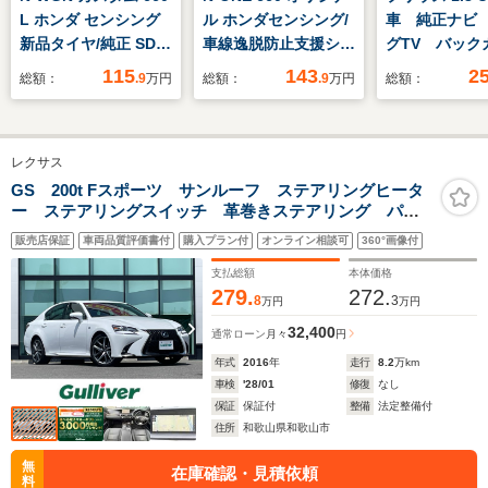
L ホンダ センシング
ル ホンダセンシング/
車 純正ナビ
新品タイヤ/純正 SDナ
車線逸脱防止支援シス
グTV バック
ビ/ホンダセンシング/
テム/ヘッドランプ
ラ プリクラ
115
143
2
総額：
.9
万円
総額：
.9
万円
総額：
シートヒーター/車線
LED/USBジャッ
ーフティ 追
逸脱防止支援システ
ク/EBD付ABS/横滑り
ズコントロー
ム/ヘッドランプ
防止装置/禁煙車/エア
シュスタート
レクサス
LED/USBジャッ
バッグ 運転席/エアバ
アシスト 100
ク/Bluetooth接
ッグ 助手席/エアバッ
源 純正フロ
GS 200t Fスポーツ サンルーフ ステアリングヒータ
ー ステアリングスイッチ 革巻きステアリング パワ
続/ETC/EBD付ABS/横
グ サイド
ト LEDオー
ーシート シートメモリー 純正ナビ フルセグTV
滑り防止装置
ト ETC2.0
販売店保証
車両品質評価書付
購入プラン付
オンライン相談可
360°画像付
DVD BD再生 バックモニター BSM ドライブレコー
ダー ビルトインETC
支払総額
本体価格
279.
272.
8
3
万円
万円
32,400
通常ローン
月々
円
年式
2016
年
走行
8.2
万km
車検
'28/01
修復
なし
保証
保証付
整備
法定整備付
住所
和歌山県和歌山市
無
在庫確認・見積依頼
料