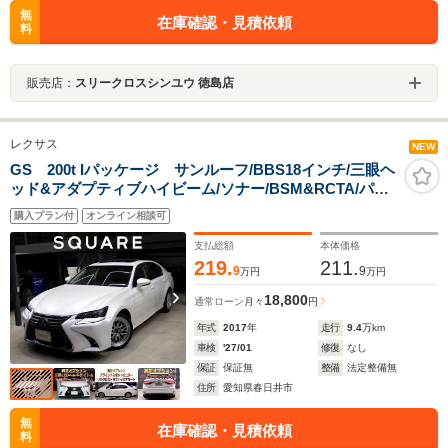
無
在庫確認・見積依頼
料
販売店：
スリークロスシンユウ 徳島店
レクサス
NEW
GS 200t Iパッケージ サンルーフ/BBS18インチ/三眼ヘ
ッド&アダプティブハイビーム/ソナー/BSM&RCTA/パワ
ートランク/衝突軽減&追従機能/レーンキープ/ハンドルヒ
購入プラン付
オンライン相談可
ーター/シートヒーター&クーラー/ETC
支払総額
本体価格
219.
211.
9
9
万円
万円
18,800
通常ローン
月々
円
年式
2017
年
走行
9.4
万km
車検
'27/01
修復
なし
保証
保証無
整備
法定整備無
住所
愛知県春日井市
無
在庫確認・見積依頼
料