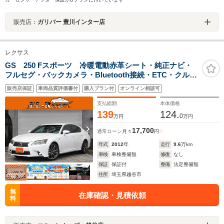
販売店：
ガリバー 豊川インター店
レクサス
GS 250 Fスポーツ 冷暖電動赤革シート・純正ナビ・
フルセグ・バックカメラ・Bluetooth接続・ETC・クルコ
ン・パドルシフト・スマートキー・プッシュスタート・
販売店保証
車両品質評価書付
購入プラン付
オンライン相談可
LEDヘッドライト・フォグランプ・純正19インチAW・電
動リアサンシェード
支払総額
本体価格
139
124.
0
万円
万円
17,700
通常ローン
月々
円
年式
2012
年
走行
9.6
万km
車検
車検整備無
修復
なし
保証
保証付
整備
法定整備無
住所
埼玉県越谷市
無
在庫確認・見積依頼
料