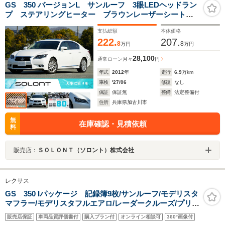
GS 350 バージョンL サンルーフ 3眼LEDヘッドラン
プ ステアリングヒーター ブラウンレーザーシート
全席シートヒーター パワーシート パワートランク
支払総額
本体価格
ETC リヤフィルム施工 レーダー探知機 予備キーレ
222.
207.
ス&カードキー
8
8
万円
万円
28,100
通常ローン
月々
円
年式
2012
年
走行
6.9
万km
車検
'27/06
修復
なし
保証
保証無
整備
法定整備付
住所
兵庫県加古川市
無
在庫確認・見積依頼
料
販売店：
ＳＯＬＯＮＴ（ソロント）株式会社
レクサス
GS 350 Iパッケージ 記録簿9枚/サンルーフ/モデリスタ
マフラー/モデリスタフルエアロ/レーダークルーズ/プリク
ラッシュ/クリアランスソナー/純正18インチAW/HUD/踏
販売店保証
車両品質評価書付
購入プラン付
オンライン相談可
360°画像付
み間違い防止/電動シート/冷暖房シート/3眼LEDヘッドラ