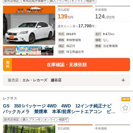
販売店保証
車両品質評価書付
購入プラン付
オンライン相談可
LEDヘッドライト・フォグランプ・純正19インチAW・電
動リアサンシェード
支払総額
本体価格
139
124.
0
万円
万円
17,700
通常ローン
月々
円
年式
2012
年
走行
9.6
万km
車検
車検整備無
修復
なし
保証
保証付
整備
法定整備無
住所
埼玉県越谷市
無
在庫確認・見積依頼
料
販売店：
エル・レカーズ 越谷店
レクサス
NEW
GS 350 Iパッケージ 4WD 4WD 12インチ純正ナビ
バックカメラ 禁煙車 本革/前席シートエアコン ビル
トイン2.0ETC 通信用USB入力端子クルコン 純正17イ
販売店保証
購入プラン付
オンライン相談可
ンチアルミ デュアルエアコン Bluetooth フルセグ
支払総額
本体価格