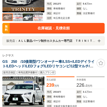
年式
2012
年
走行
5.6
万km
車検
車検整備付
修復
なし
保証
保証付
整備
法定整備付
住所
埼玉県北足立郡
無
在庫確認・見積依頼
料
販売店：
ＡＬＬ新品パーツ制作カスタムカー専門店 ＴＲＩＮＩＴＹ埼玉店 ハリアー／エクストレイル／マークＸ／クラウン／カムリ専門店
レクサス
GS 250 /10後期型/ワンオーナー車/LSS+/LEDデイライ
ト/LEDヘッド/LEDフォグ/LEDリヤコンビ/12型マルチ/ナ
ビ/BD/フルセグ/BT/バックモニター/前後ドラレ
販売店保証
車両品質評価書付
購入プラン付
コ/ETC2.0/ステア&シートヒーター/ナノイー/禁煙車/車検
受渡
支払総額
本体価格
239
226.
0
万円
万円
年式
2016
年
走行
3.1
万km
車検
車検整備付
修復
なし
保証
保証付
整備
法定整備付
住所
大阪府大阪市東住吉区