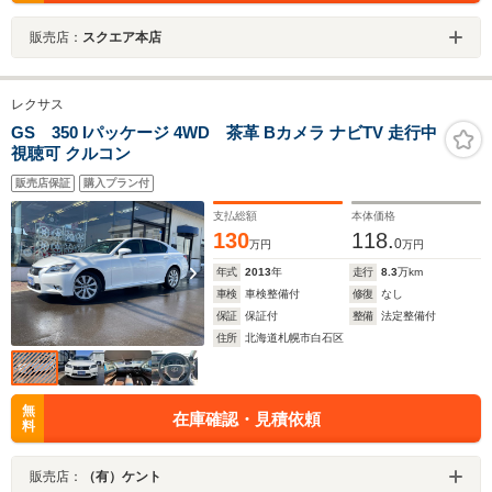
販売店：
スクエア本店
レクサス
GS 350 Iパッケージ 4WD 茶革 Bカメラ ナビTV 走行中
視聴可 クルコン
販売店保証
購入プラン付
支払総額
本体価格
130
118.
0
万円
万円
年式
2013
年
走行
8.3
万km
車検
車検整備付
修復
なし
保証
保証付
整備
法定整備付
住所
北海道札幌市白石区
無
在庫確認・見積依頼
料
販売店：
（有）ケント