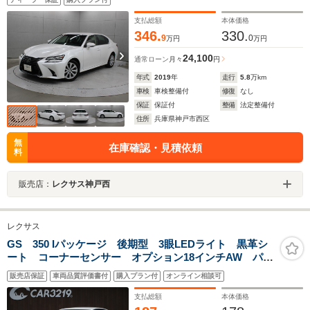
支払総額
本体価格
346.
330.
9
0
万円
万円
24,100
通常ローン
月々
円
年式
2019
年
走行
5.8
万km
車検
車検整備付
修復
なし
保証
保証付
整備
法定整備付
住所
兵庫県神戸市西区
無
在庫確認・見積依頼
料
販売店：
レクサス神戸西
レクサス
GS 350 Iパッケージ 後期型 3眼LEDライト 黒革シ
ート コーナーセンサー オプション18インチAW パワ
ートランク レクサスセーフティシステムプラス シー
販売店保証
車両品質評価書付
購入プラン付
オンライン相談可
トヒーター&ベンチレーション 純正ナビ
支払総額
本体価格