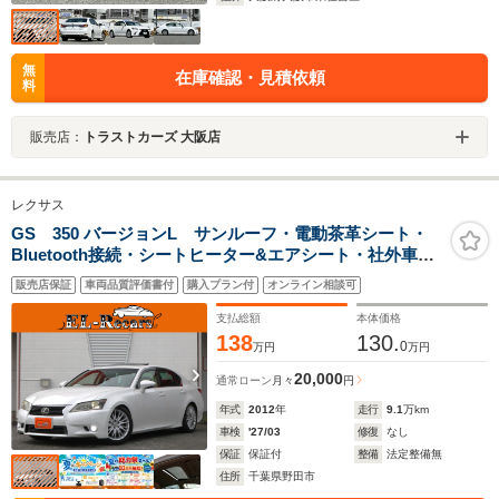
無
在庫確認・見積依頼
料
販売店：
トラストカーズ 大阪店
レクサス
GS 350 バージョンL サンルーフ・電動茶革シート・
Bluetooth接続・シートヒーター&エアシート・社外車高
調・バックカメラ・スマートキー・フルセグ・追従クル
販売店保証
車両品質評価書付
購入プラン付
オンライン相談可
コン・ドラレコ・ハンドルヒーター・LEDライト・コー
ナーセンサー
支払総額
本体価格
138
130.
0
万円
万円
20,000
通常ローン
月々
円
年式
2012
年
走行
9.1
万km
車検
'27/03
修復
なし
保証
保証付
整備
法定整備無
住所
千葉県野田市