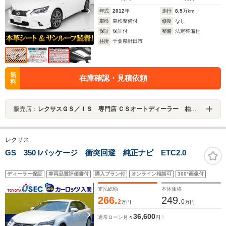
年式
2012
年
走行
8.5
万km
車検
車検整備付
修復
なし
保証
保証付
整備
法定整備付
住所
千葉県野田市
無
在庫確認・見積依頼
料
販売店：
レクサスＧＳ／ＩＳ 専門店 ＣＳオートディーラー 柏インター店 中古車専門店
レクサス
GS 350 Iパッケージ 衝突回避 純正ナビ ETC2.0
ディーラー保証
車両品質評価書付
購入プラン付
オンライン相談可
360°画像付
支払総額
本体価格
266.
249.
2
0
万円
万円
36,600
通常ローン
月々
円