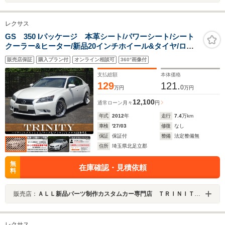
レクサス
GS 350 Iパッケージ 本革シート/パワーシート/シート
クーラー&ヒーター/新品20インチホイール&タイヤ/ロー
ダウン/クリアランスソナー/ビルトインETC/純正ナビTV&
販売店保証
購入プラン付
オンライン相談可
360°画像付
バックカメラ/Bluetoothオーディオ
支払総額
本体価格
129
121.
0
万円
万円
12,100
通常ローン
月々
円
年式
2012
年
走行
7.4
万km
車検
'27/03
修復
なし
保証
保証付
整備
法定整備無
住所
埼玉県北足立郡
無
在庫確認・見積依頼
料
販売店：
ＡＬＬ新品パーツ制作カスタムカー専門店 ＴＲＩＮＩＴＹ埼玉店 ハリアー／エクストレイル／マークＸ／クラウン／カムリ専門店
レクサス