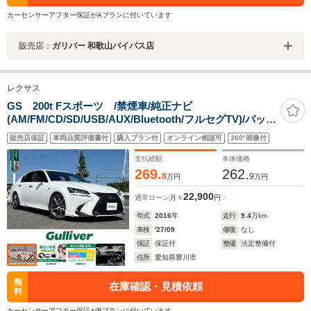
カーセンサーアフター保証がAプランに付いています
販売店：
ガリバー 和歌山バイパス店
レクサス
GS 200t Fスポーツ /禁煙車/純正ナビ
(AM/FM/CD/SD/USB/AUX/Bluetooth/フルセグTV)/バック
カメラ/レーダークルーズコントロール/ビルトイン
販売店保証
車両品質評価書付
購入プラン付
オンライン相談可
360°画像付
ETC2.0/サンルーフ/D+Nパワーシート/D+Nシートヒータ
ー/D+Nエアシート/レザーシート
支払総額
本体価格
269.
262.
8
9
万円
万円
22,900
通常ローン
月々
円
年式
2016
年
走行
9.4
万km
車検
'27/09
修復
なし
保証
保証付
整備
法定整備付
住所
愛知県豊川市
無
在庫確認・見積依頼
料
カーセンサーアフター保証がBプランに付いています