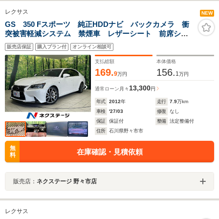
レクサス
NEW
GS 350 Fスポーツ 純正HDDナビ バックカメラ 衝
突被害軽減システム 禁煙車 レザーシート 前席シー
トエアコン コーナーセンサー スマートキー HIDヘッ
販売店保証
購入プラン付
オンライン相談可
ド クルコン 純正19インチアルミ オートライト
支払総額
本体価格
169.
156.
9
1
万円
万円
13,300
通常ローン
月々
円
年式
2012
年
走行
7.9
万km
車検
'27/03
修復
なし
保証
保証付
整備
法定整備付
住所
石川県野々市市
無
在庫確認・見積依頼
料
販売店：
ネクステージ 野々市店
レクサス