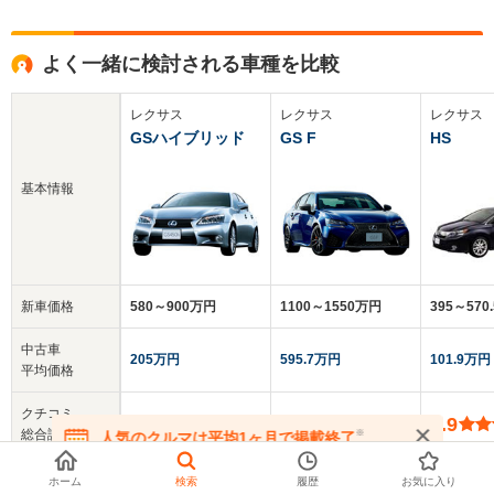
よく一緒に検討される車種を比較
レクサス
レクサス
レクサス
GSハイブリッド
GS F
HS
基本情報
新車価格
580～900万円
1100～1550万円
395～570
中古車
205万円
595.7万円
101.9万円
平均価格
クチコミ
4.3
4.8
3.9
総合評価
※
人気のクルマは平均1ヶ月で掲載終了
在庫が無くなる前にお問い合わせください
乗車定員
5人
5人
5人
ホーム
検索
履歴
お気に入り