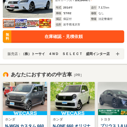
通常ローン
月々
円
年式
2014
年
走行
7.1
万km
車検
'27/02
修復
なし
保証
保証付
整備
法定整備付
住所
岩手県滝沢市
無
在庫確認・見積依頼
料
販売店：
（株）トーサイ ４ＷＤ ＳＥＬＥＣＴ 盛岡インター店
あなたにおすすめの中古車
［PR］
ホンダ
ホンダ
トヨタ
N-WGN カスタム 660
N-ONE 660 オリジナ
プリウス 1.8 