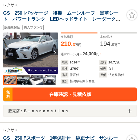
レクサス
GS 250 Iパッケージ 後期 ムーンルーフ 黒革シー
ト パワートランク LEDヘッドライト レーダークル
ーズ パワーシート シートエアコン 電動リアシェー
販売店保証
購入プラン付
ド 純正17インチAW パドルシフト クリアランスソナ
ー ETC
支払総額
本体価格
210.
194.
3
9
万円
万円
24,300
通常ローン
月々
円
年式
2016
年
走行
10.7
万km
車検
'27/07
修復
なし
保証
保証付
整備
法定整備付
住所
新潟県新潟市西区
無
在庫確認・見積依頼
料
販売店：
Ｂ－ｃｏｎｎｅｃｔｉｏｎ
レクサス
GS 250 Fスポーツ 1年保証付 純正ナビ サンルー