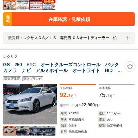
無
在庫確認・見積依頼
料
販売店：
レクサスＧＳ／ＩＳ 専門店 ＣＳオートディーラー 柏インター店 中古車専門店
レクサス
GS 250 ETC オートクルーズコントロール バック
カメラ ナビ アルミホイール オートライト HID
AT スマートキー 電動格納ミラー 盗難防止システ
販売店保証
購入プラン付
ム パワーシート CD
支払総額
本体価格
92.
75.
3
1
万円
万円
22,900
通常ローン
月々
円
年式
2012
年
走行
10.5
万km
車検
車検整備付
修復
あり
保証
保証付
整備
法定整備付
住所
徳島県徳島市