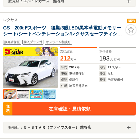
販売店：
エル・レカーズ 越谷店
レクサス
NEW
GS 200t Fスポーツ 後期/3眼LED/黒本革電動メモリー
シート/シートベンチレーション/レクサスセーフティシス
テム+/レーダークルコン/レーンアシスト/クリアランスソ
販売店保証
購入プラン付
オンライン相談可
ナー/12.3インチワイドナビ/バックカメラ/純正AW
支払総額
本体価格
212
193.
8
万円
万円
年式
2017
年
走行
11.1
万km
車検
車検整備付
修復
なし
保証
保証付
整備
法定整備付
住所
埼玉県越谷市
無
在庫確認・見積依頼
料
販売店：
５－ＳＴＡＲ（ファイブスター） 越谷店