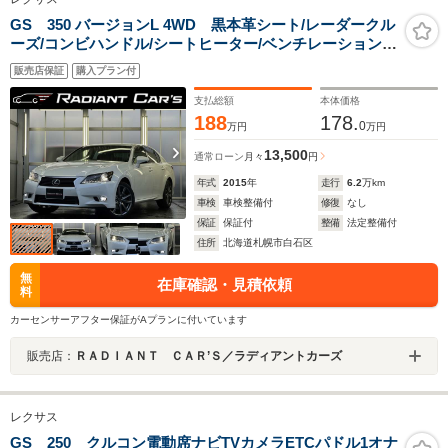
GS 350 バージョンL 4WD 黒本革シート/レーダークル
ーズ/コンビハンドル/シートヒーター/ベンチレーション/
電動トランク/電動サンシェード/純正ドラレコ/コーナーセ
販売店保証
購入プラン付
ンサー/ヘッドアップディスプレイ/シートメモリー/純正
HDDナビTV/ETC車載器
支払総額
本体価格
188
178.
0
万円
万円
13,500
通常ローン
月々
円
年式
2015
年
走行
6.2
万km
車検
車検整備付
修復
なし
保証
保証付
整備
法定整備付
住所
北海道札幌市白石区
無
在庫確認・見積依頼
料
カーセンサーアフター保証がAプランに付いています
販売店：
ＲＡＤＩＡＮＴ ＣＡＲ’Ｓ／ラディアントカーズ
レクサス
GS 250 クルコン電動席ナビTVカメラETCパドル1オナ