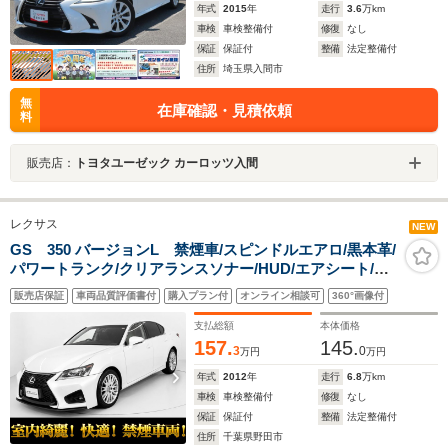
年式
2015
年
走行
3.6
万km
車検
車検整備付
修復
なし
保証
保証付
整備
法定整備付
住所
埼玉県入間市
無
在庫確認・見積依頼
料
販売店：
トヨタユーゼック カーロッツ入間
レクサス
NEW
GS 350 バージョンL 禁煙車/スピンドルエアロ/黒本革/
パワートランク/クリアランスソナー/HUD/エアシート/シ
ートヒーター/シートメモリー/LEDヘッドライト/オートハ
販売店保証
車両品質評価書付
購入プラン付
オンライン相談可
360°画像付
イビーム/オートクルーズコントロール/後席コントロール
パネル
支払総額
本体価格
157.
145.
3
0
万円
万円
年式
2012
年
走行
6.8
万km
車検
車検整備付
修復
なし
保証
保証付
整備
法定整備付
住所
千葉県野田市