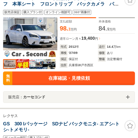
フ 本革シート フロントリップ バックカメラ パワ
ーシート シートヒーター&クーラー コーナーセンサ
販売店保証
購入プラン付
オンライン相談可
360°画像付
ー ドラレコ クルーズコントロール ETC
Bluetooth フルセグ
支払総額
本体価格
98.
84.
3
9
万円
万円
19,400
通常ローン
月々
円
年式
2012
年
走行
14.4
万km
車検
'27/09
修復
あり
保証
保証付
整備
法定整備付
住所
兵庫県神戸市西区
無
在庫確認・見積依頼
料
販売店：
カーセコンド
レクサス
GS 300 Iパッケージ SDナビ バックモニタ- エアシ-ト
シ-トメモリ-
ディーラー保証
購入プラン付