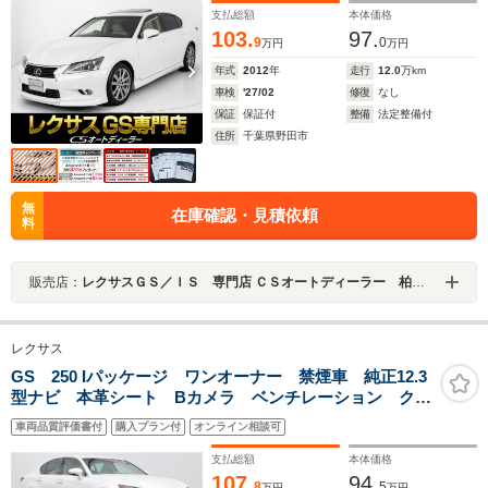
イト
支払総額
本体価格
103.
97.
9
0
万円
万円
年式
2012
年
走行
12.0
万km
車検
'27/02
修復
なし
保証
保証付
整備
法定整備付
住所
千葉県野田市
無
在庫確認・見積依頼
料
販売店：
レクサスＧＳ／ＩＳ 専門店 ＣＳオートディーラー 柏インター店 中古車専門店
レクサス
GS 250 Iパッケージ ワンオーナー 禁煙車 純正12.3
型ナビ 本革シート Bカメラ ベンチレーション クル
コン ETC クリアランスソナー 電動格納式ミラー
車両品質評価書付
購入プラン付
オンライン相談可
純正18インチアルミホイール
支払総額
本体価格
107.
94.
8
5
万円
万円