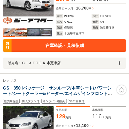
16,700
通常ローン
月々
円
年式
2012
年
走行
9.6
万km
車検
'27/12
修復
なし
保証
保証無
整備
法定整備無
住所
千葉県木更津市
無
在庫確認・見積依頼
料
販売店：
Ｇ－ＡＦＴＥＲ 木更津店
レクサス
GS 350 Iパッケージ サンルーフ/本革シート/パワーシ
ート/シートクーラー&ヒーター/エイムゲインフロントス
ポイラー/クルーズコントロール/ビルトインETC/純正ナビ
販売店保証
購入プラン付
オンライン相談可
360°画像付
TV&バックカメラ/Bluetoothオーディオ
支払総額
本体価格
129
116.
0
万円
万円
12,100
通常ローン
月々
円