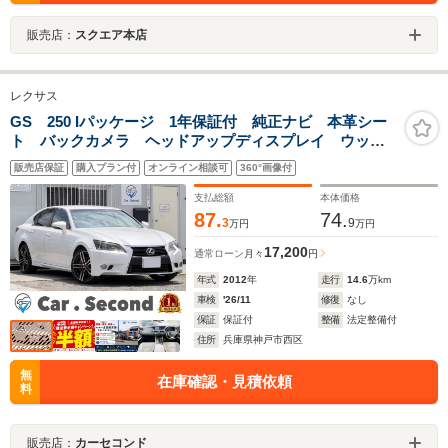
販売店：
スクエア本店
レクサス
GS 250 Iパッケージ 1年保証付 純正ナビ 本革シー
ト バックカメラ ヘッドアップディスプレイ ウッド
コンビハンドル 前席パワーシート シートヒーター&ク
販売店保証
購入プラン付
オンライン相談可
360°画像付
ーラー フルセグTV Bluetoothオーディオ ETC ハン
ドルヒーター
支払総額
本体価格
87.
74.
3
9
万円
万円
17,200
通常ローン
月々
円
年式
2012
年
走行
14.6
万km
車検
'26/11
修復
なし
保証
保証付
整備
法定整備付
住所
兵庫県神戸市西区
無
在庫確認・見積依頼
料
販売店：
カーセコンド