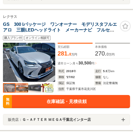
レクサス
GS 300 Iパッケージ ワンオーナー モデリスタフルエ
アロ 三眼LEDヘッドライト メーカーナビ フルセグ
TV バックカメラ レーダークルーズコントロール 衝
購入プラン付
オンライン相談可
突軽減ブレーキ 茶革シート ETC2.0 温冷シート BT
接続
支払総額
本体価格
281.
270.
8
0
万円
万円
30,500
通常ローン
月々
円
年式
2018
年
走行
5.0
万km
車検
'27/02
修復
なし
保証
保証無
整備
法定整備無
住所
千葉県千葉市花見川区
無
在庫確認・見積依頼
料
販売店：
Ｇ－ＡＦＴＥＲ ＭＥＧＡ千葉北インター店