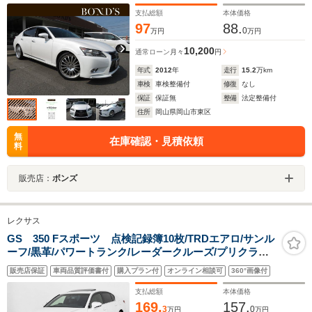
ートキー
支払総額
本体価格
97
88.
0
万円
万円
10,200
通常ローン
月々
円
年式
2012
年
走行
15.2
万km
車検
車検整備付
修復
なし
保証
保証無
整備
法定整備付
住所
岡山県岡山市東区
無
在庫確認・見積依頼
料
販売店：
ボンズ
レクサス
GS 350 Fスポーツ 点検記録簿10枚/TRDエアロ/サンル
ーフ/黒革/パワートランク/レーダークルーズ/プリクラッ
シュ/クリアランスソナー/HUD/エアシート/シートヒータ
販売店保証
車両品質評価書付
購入プラン付
オンライン相談可
360°画像付
ー/シートメモリー/LEDヘッドライト/HDDマルチナ
ビ/Bluetooth/フルセグ
支払総額
本体価格
169.
157.
3
0
万円
万円