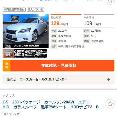
車両品質評価書付
購入プラン付
支払総額
本体価格
129.
109.
8
9
万円
万円
年式
2013
年
走行
6.2
万km
車検
車検整備無
修復
なし
保証
保証無
整備
法定整備無
住所
神奈川県川崎市多摩区
無
在庫確認・見積依頼
料
販売店：
エースカーセールス 第１センター
レクサス
GS 250 Iパッケージ カールソン20AW エアロ
HID ガラスルーフ 黒革PWシート HDDナビTV Bカ
メラ ブレーキアシスト Pアシスト ヒルスタート 横
購入プラン付
滑防止 クルコン Wエアコン 盗難防止 ETC スマ