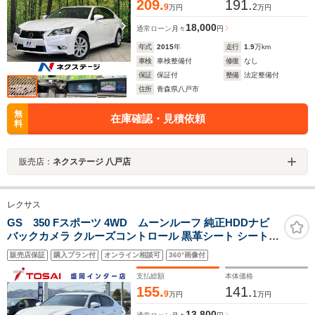
209.
191.
9
2
万円
万円
18,000
通常ローン
月々
円
年式
2015
年
走行
1.9
万km
車検
車検整備付
修復
なし
保証
保証付
整備
法定整備付
住所
青森県八戸市
無
在庫確認・見積依頼
料
販売店：
ネクステージ 八戸店
レクサス
GS 350 Fスポーツ 4WD ムーンルーフ 純正HDDナビ
バックカメラ クルーズコントロール 黒革シート シートベ
ンチレーション メモリー付パワーシート 電動サンシェー
販売店保証
購入プラン付
オンライン相談可
360°画像付
ド(リア) クリアランスソナー HIDヘッドライト 純正19イ
ンチアルミ
支払総額
本体価格
155.
141.
9
1
万円
万円
13,800