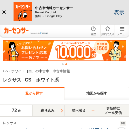
中古車情報カーセンサー
表示
Recruit Co., Ltd.
無料 － Google Play
履歴
お気に入り
メニュー
GS・ホワイト［白］の中古車・中古車情報
レクサス GS ホワイト系
一覧から探す
地図から探す
更新時に
72
絞り込み
並べ替え
台
メール受信
レクサス
PR