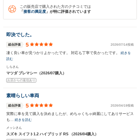
この販売店で購入された方のクチコミでは
「
接客の満足度
」が特に評価されています
即決でした。
5
総合評価
2026/07/14投稿
凄く良い車が見つかりよかったです。 対応も丁寧で良かったです。
続きを
読む
しらさん
マツダ プレマシー（2026/07購入）
お店からの返信あり
素晴らしい車両
5
総合評価
2026/04/19投稿
実際に車を見て購入を決めましたが、めちゃくちゃ綺麗にしてありサービス
も…
続きを読む
メッシさん
スズキ スイフト1.2 ハイブリッド RS （2026/04購入）