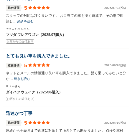
5
総合評価
2025/07/23投稿
スタッフの対応は凄く良いです。 お目当ての車も凄く綺麗で、その場で即
決し…
続きを読む
チョコちゃんさん
マツダ フレアワゴン（2025/07購入）
お店からの返信あり
とても良い車を購入できました。
5
総合評価
2025/06/28投稿
ネットとメールの情報通り良い車を購入できました。暫く乗ってみないと分
か…
続きを読む
Ｋｉｍさん
ダイハツ ウェイク（2025/06購入）
お店からの返信あり
迅速かつ丁寧
5
総合評価
2025/04/19投稿
連絡から手続きまで迅速に対応して頂きとても助かりました。 点検や車検