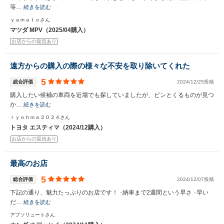
等…
続きを読む
ｙａｍａｔｏさん
マツダ MPV（2025/04購入）
お店からの返信あり
遠方からの購入の際の様々な不安を取り除いてくれた
5
総合評価
2024/12/25投稿
購入したい候補の車両を近場でも探していましたが、ピンとくるものが見つ
か…
続きを読む
ｒｙｏｈｍａ２０２４さん
トヨタ エスティマ（2024/12購入）
お店からの返信あり
最高のお店
5
総合評価
2024/12/07投稿
下記の通り、魅力たっぷりのお店です！ ･納車まで2週間という早さ ･早い
だ…
続きを読む
アブソリュートさん