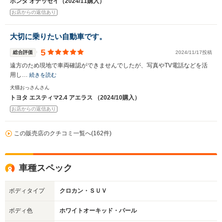
ホンダ オデッセイ（2024/11購入）
お店からの返信あり
大切に乗りたい自動車です。
5
総合評価
2024/11/17投稿
遠方のため現地で車両確認ができませんでしたが、写真やTV電話などを活
用し…
続きを読む
犬猫おっさんさん
トヨタ エスティマ2.4 アエラス （2024/10購入）
お店からの返信あり
この販売店のクチコミ一覧へ(162件)
車種スペック
ボディタイプ
クロカン・ＳＵＶ
ボディ色
ホワイトオーキッド・パール