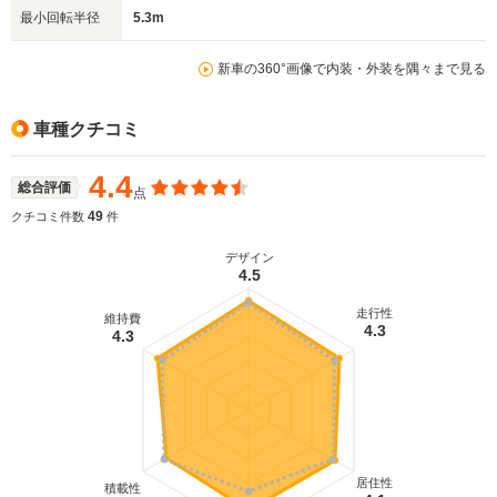
最小回転半径
5.3m
新車の360°画像で内装・外装を隅々まで見る
車種クチコミ
4.4
総合評価
点
49
クチコミ件数
件
デザイン
4.5
走行性
維持費
4.3
4.3
居住性
積載性