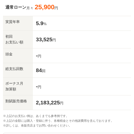
25,900
通常ローン
月々
円
実質年率
5.9
%
初回
33,525
円
お支払い額
頭金
-
円
総支払回数
84
回
ボーナス月
-
円
加算額
割賦販売価格
2,183,225
円
※上記のお支払い例は、あくまでも参考例です。
※上記の金額には購入・登録に伴う、各種税金とその他諸費用を含んでおります。
※詳しくは、各販売店までお問い合わせください。