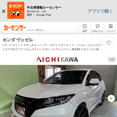
中古車情報カーセンサー
アプリで開く
Recruit Co., Ltd.
無料 － Google Play
履歴
お気に入り
メニュー
ホンダ ヴェゼル
1.5 ハイブリッド Z ホンダセンシング （ホワイトオーキッド・パール）エムズスピー
ドエアロ&マフラー/エムズスピード19インチアルミ/テイン車高調/メモリーナビ地デ
ジ/Bluetooth/バックカメラ/ハーフレザーシート/シートヒーター/LEDヘッドライ
ト/ETC
1/64