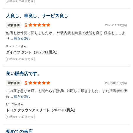
お店からの返信あり
人良し、車良し、サービス良し
5
総合評価
2025/11/13投稿
他店も数件見て回りましたが、 外装内装も綺麗で状態も良く 価格もここよ
り…
続きを読む
Ｋｅｉｔｏさん
ダイハツ タント（2025/11購入）
お店からの返信あり
良い販売店です。
5
総合評価
2025/08/01投稿
この度は急な来店にも関わらず親切に対応して頂きました。また担当者の伊
藤…
続きを読む
びーやんさん
トヨタ クラウンアスリート（2025/07購入）
お店からの返信あり
初めての来店