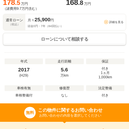
178
168
.5
.8
万円
万円
（諸費用
9.7
万円含む）
25,900
通常ローン
月々
円
詳細を見る
（税込）
頭金
0
円・
7
年（
84
回払い）
ローンについて相談する
年式
走行距離
保証
付き
2017
5.6
1ヵ月
(H29)
万
km
1,000km
車検有無
修復歴
法定整備
車検整備付
なし
付き
この物件に関するお問い合わせ
無料
お問い合わせの内容を選択してください