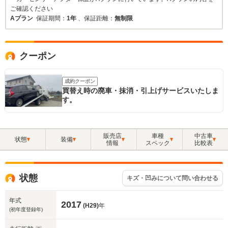
ご確認ください
Aプラン
保証期間：
1年
、保証距離：
無制限
クーポン
成約クーポン
買替え時の廃車・抹消・引上げサービスいたしま
す。
販売店
車種
中古車
状態
装備
情報
スペック
比較表
状態
キズ・凹みについて問い合わせる
年式
2017
(H29)
年
(初年度登録年)