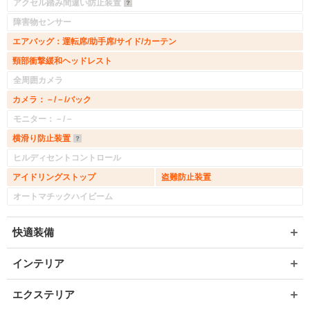
アクセル踏み間違い防止装置
障害物センサー
エアバッグ：運転席/助手席/サイド/カーテン
頸部衝撃緩和ヘッドレスト
全周囲カメラ
カメラ：－/－/バック
モニター：－/－
横滑り防止装置
ヒルディセントコントロール
アイドリングストップ
盗難防止装置
オートマチックハイビーム
快適装備
インテリア
エクステリア