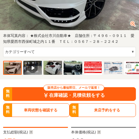
本体写真内容：
★株式会社市川自動車★ 店舗住所：〒４９６－０９１１ 愛
知県愛西市西保町城之内１１番 ＴＥＬ：０５６７－２８－２２４２
販売店から最短即日、メールで返答！
無
在庫確認・見積依頼をする
料
無
無
車両状態を確認する
来店予約をする
料
料
支払総額(税込)
本体価格(税込)