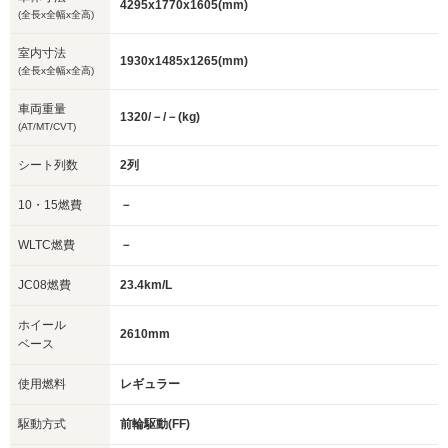
4295x1770x1605(mm)
(全長x全幅x全高)
室内寸法
1930x1485x1265(mm)
(全長x全幅x全高)
車両重量
1320/－/－(kg)
(AT/MT/CVT)
シート列数
2列
10・15燃費
－
WLTC燃費
－
JC08燃費
23.4km/L
ホイール
2610mm
ベース
使用燃料
レギュラー
駆動方式
前輪駆動(FF)