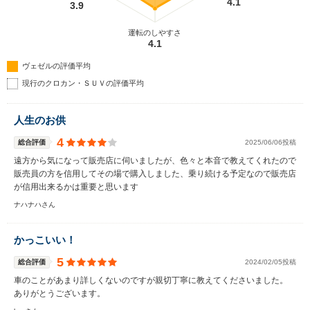
4.1
3.9
運転のしやすさ
4.1
ヴェゼルの評価平均
現行のクロカン・ＳＵＶの評価平均
人生のお供
4
総合評価
2025/06/06投稿
遠方から気になって販売店に伺いましたが、色々と本音で教えてくれたので
販売員の方を信用してその場で購入しました、乗り続ける予定なので販売店
が信用出来るかは重要と思います
ナハナハさん
かっこいい！
5
総合評価
2024/02/05投稿
車のことがあまり詳しくないのですが親切丁寧に教えてくださいました。
ありがとうございます。