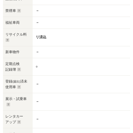
禁煙車
－
福祉車両
－
リサイクル料
リ済込
新車物件
－
定期点検
○
記録簿
登録
済未
(届出)
－
使用車
展示・試乗車
－
レンタカー
－
アップ