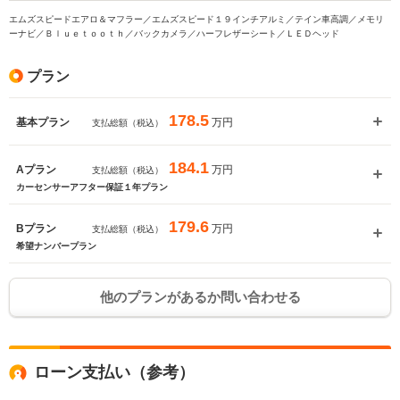
エムズスピードエアロ＆マフラー／エムズスピード１９インチアルミ／テイン車高調／メモリ
ーナビ／Ｂｌｕｅｔｏｏｔｈ／バックカメラ／ハーフレザーシート／ＬＥＤヘッド
プラン
178.5
万円
基本プラン
支払総額（税込）
184.1
万円
Aプラン
支払総額（税込）
カーセンサーアフター保証１年プラン
179.6
万円
Bプラン
支払総額（税込）
希望ナンバープラン
他のプランがあるか問い合わせる
ローン支払い（参考）