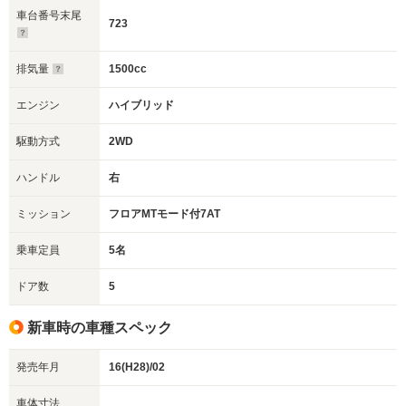
車台番号末尾
723
排気量
1500cc
エンジン
ハイブリッド
駆動方式
2WD
ハンドル
右
ミッション
フロアMTモード付7AT
乗車定員
5名
ドア数
5
新車時の車種スペック
発売年月
16(H28)/02
車体寸法