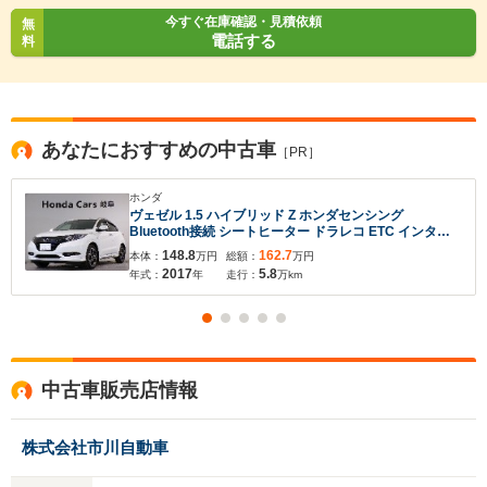
今すぐ在庫確認・見積依頼
無
電話する
料
あなたにおすすめの中古車
［PR］
ホンダ
ヴェゼル 1.5 ハイブリッド Z ホンダセンシング
Bluetooth接続 シートヒーター ドラレコ ETC インター
ナビ フルセグTV 本革シート 純正アルミホイール スマー
148.8
162.7
本体：
万円
総額：
万円
トキー
2017
5.8
年式：
年
走行：
万km
中古車販売店情報
入力途中の情報を保存しますか？
※次回問い合わせをする際に自動入力されます
株式会社市川自動車
※保存された情報は
90
日で破棄されます