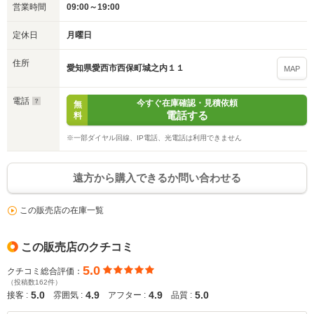
営業時間
09:00～19:00
いいえ
はい
定休日
月曜日
住所
愛知県愛西市西保町城之内１１
MAP
電話
今すぐ在庫確認・見積依頼
無
電話する
料
※一部ダイヤル回線、IP電話、光電話は利用できません
遠方から購入できるか問い合わせる
この販売店の在庫一覧
この販売店のクチコミ
5.0
クチコミ総合評価：
（投稿数162件）
5.0
4.9
4.9
5.0
接客 :
雰囲気 :
アフター :
品質 :