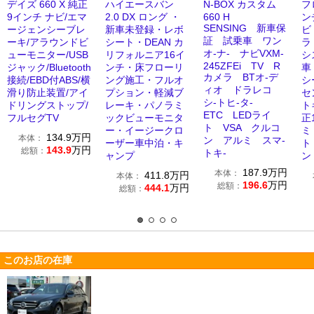
デイズ 660 X 純正
ハイエースバン
N-BOX カスタム
フ
9インチ ナビ/エマ
2.0 DX ロング ・
660 H
ン
SENSING 新車保
ージェンシーブレ
新車未登録・レボ
ビ
証 試乗車 ワン
ーキ/アラウンドビ
シート・DEAN カ
ラ
オ-ナ- ナビVXM-
ューモニター/USB
リフォルニア16イ
シ
245ZFEi TV R
ジャック/Bluetooth
ンチ・床フローリ
車
カメラ BTオ-デ
接続/EBD付ABS/横
ング施工・フルオ
シ
ィオ ドラレコ
滑り防止装置/アイ
プション・軽減ブ
セ
シ-トヒ-タ-
ドリングストップ/
レーキ・パノラミ
ト
ETC LEDライ
フルセグTV
ックビューモニタ
正
ト VSA クルコ
ー・イージークロ
ミ
134.9
万円
本体：
ン アルミ スマ-
ーザー車中泊・キ
ト
143.9
万円
総額：
トキ-
ャンプ
ン 
187.9
万円
本体：
411.8
万円
本体：
196.6
万円
総額：
444.1
万円
総額：
このお店の在庫