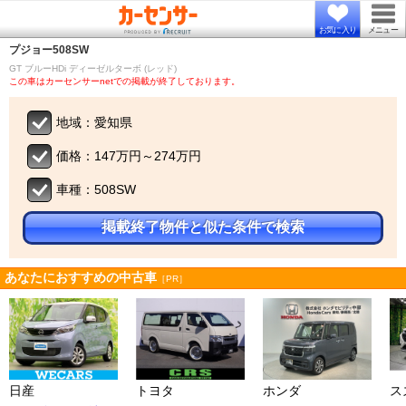
お気に入り
メニュー
プジョー
508SW
GT ブルーHDi ディーゼルターボ (レッド)
この車はカーセンサーnetでの掲載が終了しております。
地域：愛知県
価格：147万円～274万円
車種：508SW
掲載終了物件と似た条件で検索
あなたにおすすめの中古車
［PR］
日産
トヨタ
ホンダ
ス