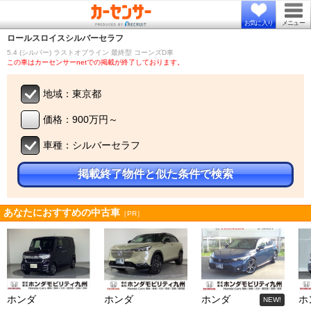
お気に入り
メニュー
ロールスロイス
シルバーセラフ
5.4 (シルバー) ラストオブライン 最終型 コーンズD車
この車はカーセンサーnetでの掲載が終了しております。
地域：東京都
価格：900万円～
車種：シルバーセラフ
掲載終了物件と似た条件で検索
あなたにおすすめの中古車
［PR］
ホンダ
ホンダ
ホンダ
ホ
NEW!