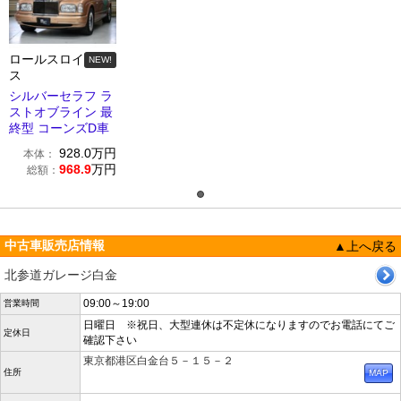
ロールスロイ
NEW!
ス
シルバーセラフ ラ
ストオブライン 最
終型 コーンズD車
928.0
万円
本体：
968.9
万円
総額：
中古車販売店情報
▲上へ戻る
北参道ガレージ白金
09:00～19:00
営業時間
日曜日 ※祝日、大型連休は不定休になりますのでお電話にてご
定休日
確認下さい
東京都港区白金台５－１５－２
住所