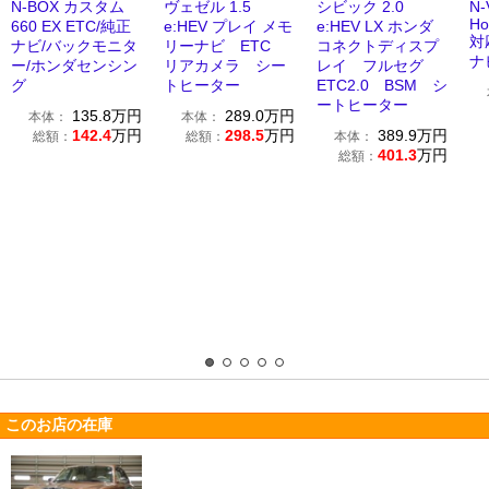
N-BOX カスタム
ヴェゼル 1.5
シビック 2.0
N-
Ho
660 EX ETC/純正
e:HEV プレイ メモ
e:HEV LX ホンダ
対
ナビ/バックモニタ
リーナビ ETC
コネクトディスプ
ナ
ー/ホンダセンシン
リアカメラ シー
レイ フルセグ
グ
トヒーター
ETC2.0 BSM シ
ートヒーター
135.8
万円
289.0
万円
本体：
本体：
142.4
万円
298.5
万円
389.9
万円
総額：
総額：
本体：
401.3
万円
総額：
このお店の在庫