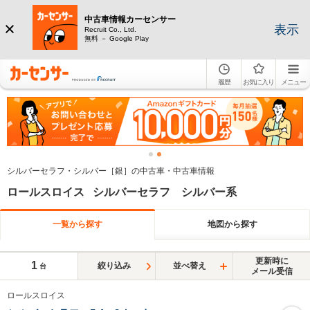
中古車情報カーセンサー
表示
Recruit Co., Ltd.
無料 － Google Play
履歴
お気に入り
メニュー
シルバーセラフ・シルバー［銀］の中古車・中古車情報
ロールスロイス シルバーセラフ シルバー系
一覧から探す
地図から探す
更新時に
1
絞り込み
並べ替え
台
メール受信
ロールスロイス