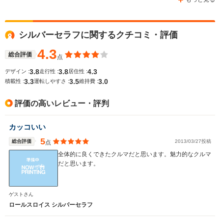
シルバーセラフに関するクチコミ・評価
WLTCモード
-
-
-
燃費
4.3
総合評価
点
3.8
3.8
4.3
デザイン :
走行性 :
居住性 :
3.3
3.5
3.0
積載性 :
運転しやすさ :
維持費 :
排気量
6747cc
6749cc
6747cc
評価の高いレビュー・評判
駆動方式
FR
FR
FR
カッコいい
5
総合評価
2013/03/27投稿
点
全体的に良くできたクルマだと思います。魅力的なクルマ
だと思います。
ゲストさん
ロールスロイス シルバーセラフ