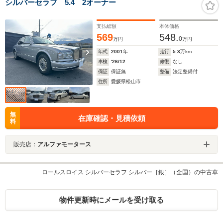
シルバーセラフ 5.4 2オーナー
支払総額
本体価格
569
548.
0
万円
万円
年式
2001
年
走行
5.3
万km
車検
'26/12
修復
なし
保証
保証無
整備
法定整備付
住所
愛媛県松山市
無
在庫確認・見積依頼
料
販売店：
アルファモータース
ロールスロイス シルバーセラフ シルバー［銀］（全国）の中古車
物件更新時にメールを受け取る