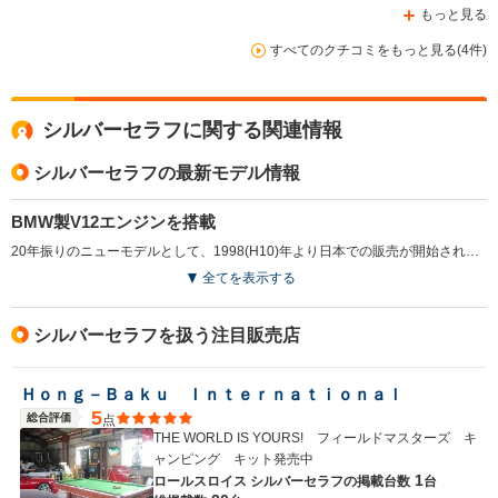
もっと見る
すべてのクチコミをもっと見る(4件)
シルバーセラフに関する関連情報
シルバーセラフの最新モデル情報
BMW製V12エンジンを搭載
20年振りのニューモデルとして、1998(H10)年より日本での販売が開始されたシルバーセラフ。ロールスロイス社伝統の高級サルーンだ。ボディは全長5,390mm、全幅が1,930mm。車両重量は2,300kgにも達する。これにBMW製5.4LのV12エンジンを搭載。240kW、490Nmの最高出力を誇り、コラムシフトの5速ATとの組み合わせとなる。サスペンションは前後ダブルウィッシュボーン。室内はコノリー社製本革インテリア、ウォールナット・ウッドトリムなど、厳選した最高の素材を採用する。安定した走行を実現する安全装備も豊富。発売当時の価格は3180万円という超高級車だ。(1998.3)
全てを表示する
シルバーセラフを扱う注目販売店
Ｈｏｎｇ－Ｂａｋｕ Ｉｎｔｅｒｎａｔｉｏｎａｌ
5
総合評価
点
THE WORLD IS YOURS! フィールドマスターズ キ
ャンピング キット発売中
1
ロールスロイス シルバーセラフの
掲載台数
台