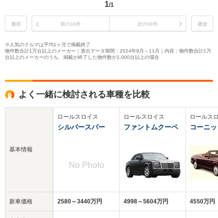
1
/1
最初
前の30件
次の30件
最後
※人気のクルマは平均1ヶ月で掲載終了
物件数合計1万台以上のメーカー｜算出データ期間：2024年9月～11月｜内容：物件数合計1万
台以上のメーカーのうち、掲載が終了した物件数が1,000台以上の場合
よく一緒に検討される車種を比較
ロールスロイス
ロールスロイス
ロールス
シルバースパー
ファントムクーペ
コーニッ
基本情報
新車価格
2580～3440万円
4998～5604万円
4550万円