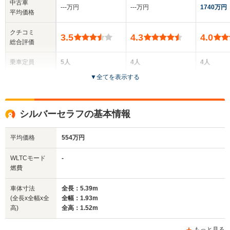
中古車
‐‐‐万円
‐‐‐万円
1740万円
平均価格
クチコミ
3.5
4.3
4.0
総合評価
乗車定員
5人
4人
4人
▼
全てを表示する
ドア数
4ドア
2ドア
2ドア
全高
全高
全
シルバーセラフの基本情報
1.49m
1.6m
1.
平均価格
554万円
全幅
全幅
全
WLTCモード
-
サイズ
1.89m
1.99m
1.
燃費
全長
全長
(全長x全幅x全高)
5.41m～5.77m
5.61m
5.
車体寸法
全長：5.39m
(全長x全幅x全
全幅：1.93m
高)
全高：1.52m
ホイールベース
ホイールベース
ホイー
-m
-m
もっと見る