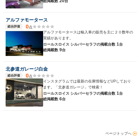
20
総掲載数
台
アルファモータース
0
総合評価
点
アルファモータースは輸入車の販売を主に２０数年の
実績があります。
1
ロールスロイス シルバーセラフの
掲載台数
台
9
総掲載数
台
北参道ガレージ白金
0
総合評価
点
インスタグラムでは最新の在庫情報などUPしており
ます。「北参道ガレージ」で検索！
1
ロールスロイス シルバーセラフの
掲載台数
台
6
総掲載数
台
ページトップへ