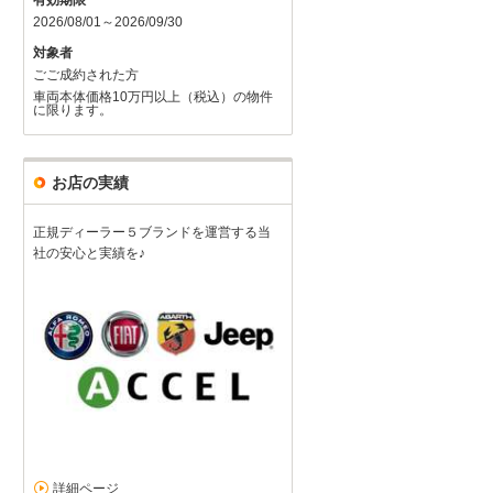
有効期限
2026/08/01～2026/09/30
対象者
ごご成約された方
車両本体価格10万円以上（税込）の物件
に限ります。
お店の実績
正規ディーラー５ブランドを運営する当
社の安心と実績を♪
詳細ページ