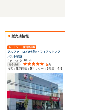
販売店情報
カーセンサー認定取扱店
アルファ ロメオ杉並・フィアット／ア
バルト杉並
68
クチコミ件数
件
5
総合評価
点
5
5
5
4.9
接客：
雰囲気：
アフター：
品質：