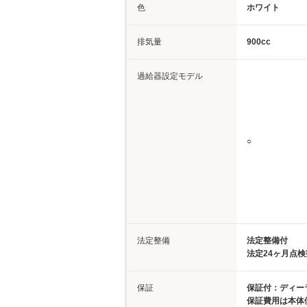
色
ホワイト
排気量
900cc
過給器設定モデル
○
法定整備
法定整備付
法定24ヶ月点
保証
保証付：ディーラ
保証費用は本体