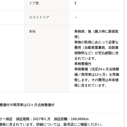
ドア数
3
スライドドア
－
車検
車検残：無（購入時に新規取
得）
車検の取得にあたって必要な
費用（自動車重量税、自賠責
保険料など）が支払総額に含
まれています。
車検整備付
車検整備（法定24ヶ月点検整
備／商用車は12ヶ月）を実施
致します。その費用は本体価
格に含まれています。
検整備付※商用車は12ヶ月点検整備付
ー保証 保証期限：2027年1 月 保証距離：100,000km
価格に含まれています。詳細については、販売店にご確認ください。