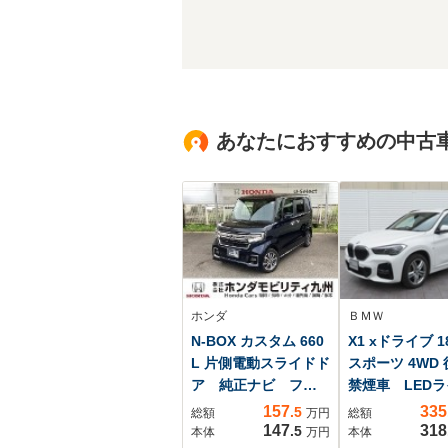
あなたにおすすめの中古
ホンダ
ＢＭＷ
N-BOX カスタム 660
X1 xドライブ 1
L 片側電動スライドド
スポーツ 4WD
ア 純正ナビ フル
禁煙車 LEDラ
セグ ETC
ト 18AW コ
157
335
.5
総額
万円
総額
センサー オー
147
318
.5
本体
万円
本体