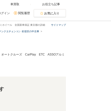
車買取
お役立ち記事
ログイン
閲覧履歴
お気に入り
Oアルミホイール 全国新車保証 東京都の詳細
サイトマップ
0(チンクエチェント)・杉並区の中古車
オートクルーズ CarPlay ETC ASSOアルミ
す