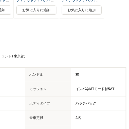
ルト杉
フィアット／アバルト杉
フィアット／アバルト杉
並
並
追加
お気に入りに追加
お気に入りに追加
チェント) 東京都)
ハンドル
右
ミッション
インパネMTモード付5AT
ボディタイプ
ハッチバック
乗車定員
4名