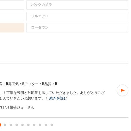
バックカメラ
フルエアロ
ローダウン
5
5
5
5
客：
雰囲気：
アフター：
品質：
、！丁寧な説明と対応策を示していただきました。ありがとうござ
しんでいきたいと想います、！
続きを読む
/11/01投稿
ジョーさん