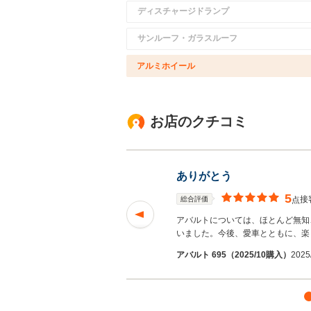
ディスチャージドランプ
サンルーフ・ガラスルーフ
アルミホイール
お店のクチコミ
ありがとう
5
接
総合評価
点
対応だったので、杉
アバルトについては、ほとんど無知
を読む
いました。今後、愛車とともに、楽
アバルト 695（2025/10購入）
2025