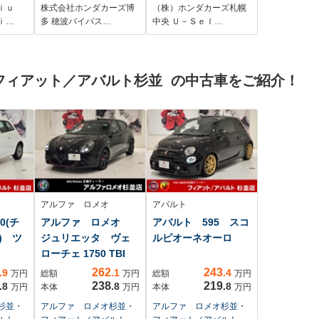
トキ
ックカメラ・パワー
ナビ ホンダコネク
ｉｕ
株式会社ホンダカーズ博
（株）ホンダカーズ札幌
クル
シート・LEDヘッド
ト対応 Bluetooth機
ｉ…
多 穂波バイパス…
中央 Ｕ－Ｓｅｌ…
ール
ライト・純正アルミ
能 バックカメラ
チャ
ホイール・ホンダセ
ETC オートハイビ
 バ
ンシング・ワンオー
ーム 純正ドライブ
フィアット／アバルト杉並 の中古車をご紹介！
ナー車
レコーダー
アルファ ロメオ
アバルト
0(チ
アルファ ロメオ
アバルト 595 スコ
) ツ
ジュリエッタ ヴェ
ルピオーネオーロ
ト
ローチェ 1750 TBI
262
243
.9
.1
.4
万円
総額
万円
総額
万円
238
219
.8
.8
.8
万円
本体
万円
本体
万円
杉並・
アルファ ロメオ杉並・
アルファ ロメオ杉並・