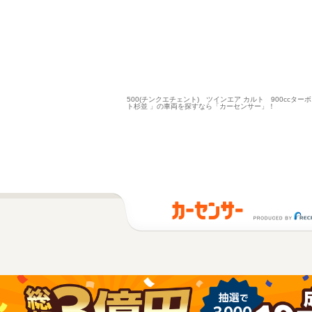
500(チンクエチェント) ツインエア カルト 900cc
ト杉並 」の車両を探すなら「カーセンサー」！