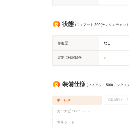
状態
(フィアット 500(チンクエチェント
修復歴
なし
定期点検記録簿
○
装備仕様
(フィアット 500(チンクエ
CD/MD：－/
キーレス
カーナビ / TV：－ / －
本革シート