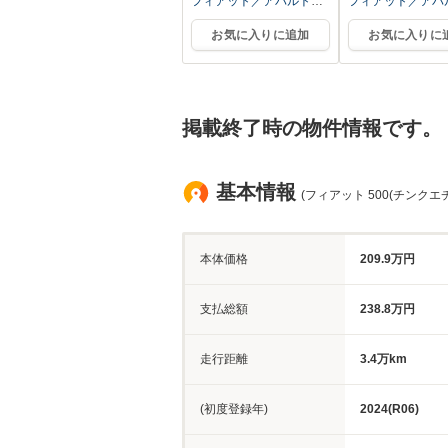
フィアット／アバルト杉
フィアット／アバ
並
並
お気に入りに追加
お気に入りに
掲載終了時の物件情報です。
基本情報
(フィアット 500(チンクエ
本体価格
209.9万円
支払総額
238.8万円
走行距離
3.4万km
(初度登録年)
2024(R06)