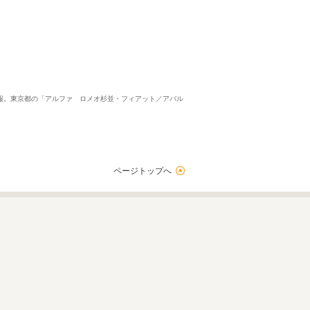
中古情報。東京都の「アルファ ロメオ杉並・フィアット／アバル
ページトップへ