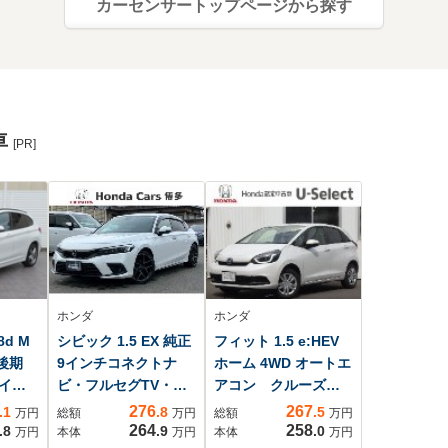
カーセンサートップページから探す
車
[PR]
ホンダ
ホンダ
8d M
シビック 1.5 EX 純正
フィット 1.5 e:HEV
 後期
9インチコネクトナ
ホーム 4WD オートエ
イ
ビ・フルセグTV・
アコン クルーズコ
ーナー
Bluetooth・前後ドラ
ントロール フルセ
276
267
.1
.8
.5
万円
総額
万円
総額
万円
トト
イブレコーダー・バ
グTV 純正メモリー
264
258
.8
.9
.0
万円
本体
万円
本体
万円