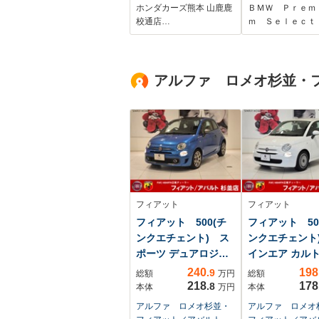
ランク スマー
ホンダカーズ熊本 山鹿鹿
ＢＭＷ Ｐｒｅｍ
ー アクティブ
校通店…
ｍ Ｓｅｌｅｃｔ
ーズコントロ
レーンディパー
ーウォーニング
アルファ ロメオ杉並・
ックカメラ
フィアット
フィアット
フィアット 500(チ
フィアット 50
ンクエチェント) ス
ンクエチェント
ポーツ デュアロジッ
インエア カル
ク
240
198
.9
総額
万円
総額
218
178
.8
本体
万円
本体
アルファ ロメオ杉並・
アルファ ロメオ