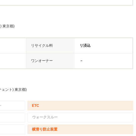
) 東京都)
リサイクル料
リ済込
ワンオーナー
－
チェント) 東京都)
－
ETC
ウォークスルー
横滑り防止装置