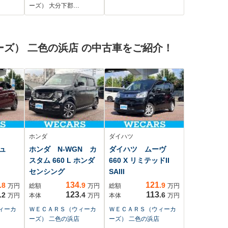
脱防止
シートヒーター 前席/
ヒーター ステアリ
ーズ） 大分下郡…
ヘッド
全方位モニター/車線
ングスイッチ 両側
逸脱防止支援システ
パワースライドド
h接
ム/シート ハーフレザ
ア プッシュスター
ズ） 二色の浜店 の中古車をご紹介！
ー
ト スマートキー
オートハイビーム
LEDヘッドライト
地デジTV
ホンダ
ダイハツ
ジュ
ホンダ N-WGN カ
ダイハツ ムーヴ
スタム 660 L ホンダ
660 X リミテッドII
センシング
SAIII
134
121
.8
.9
.9
万円
総額
万円
総額
万円
123
113
.2
.4
.6
万円
本体
万円
本体
万円
ィーカ
ＷＥＣＡＲＳ（ウィーカ
ＷＥＣＡＲＳ（ウィーカ
ーズ） 二色の浜店
ーズ） 二色の浜店