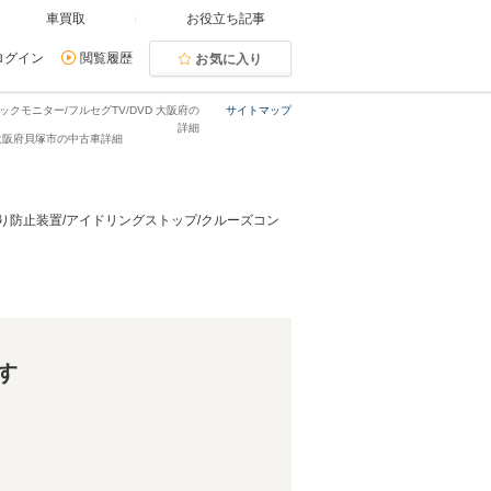
車買取
お役立ち記事
ログイン
閲覧履歴
お気に入り
バックモニター/フルセグTV/DVD 大阪府の
サイトマップ
詳細
ツ・大阪府貝塚市の中古車詳細
S/横滑り防止装置/アイドリングストップ/クルーズコン
す