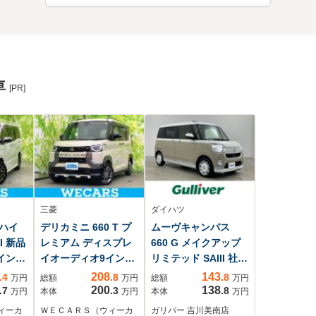
車
[PR]
三菱
ダイハツ
 ハイ
デリカミニ 660 T プ
ムーヴキャンバス
I 新品
レミアム ディスプレ
660 G メイクアップ
1インチ
イオーディオ9インチ/
リミテッド SAIII 社外
プダウ
デジタルインナーミ
ナビ パノラマモニ
208
143
.4
.8
.8
万円
総額
万円
総額
万円
突安全
ラー/衝突安全装置/両
ター ETC スマー
200
138
.7
.3
.8
万円
本体
万円
本体
万円
スライ
側電動スライドドア/
トアシスト3 シート
ィーカ
ＷＥＣＡＲＳ（ウィーカ
ガリバー 吉川美南店