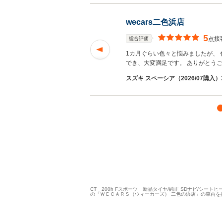
wecars二色浜店
5
接
総合評価
点
良かったです。
続き
1カ月ぐらい色々と悩みましたが、
でき、大変満足です。 ありがとう
スズキ スペーシア（2026/07購入）
CT 200h Fスポーツ 新品タイヤ/純正 SDナビ/シート
の「ＷＥＣＡＲＳ（ウィーカーズ） 二色の浜店」の車両を