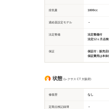
排気量
1800cc
過給器設定モデル
－
法定整備
法定整備付
法定12ヶ月点
保証
保証付：販売店保
保証費用は本体
状態
(レクサス CT 大阪府)
修復歴
なし
定期点検記録簿
－