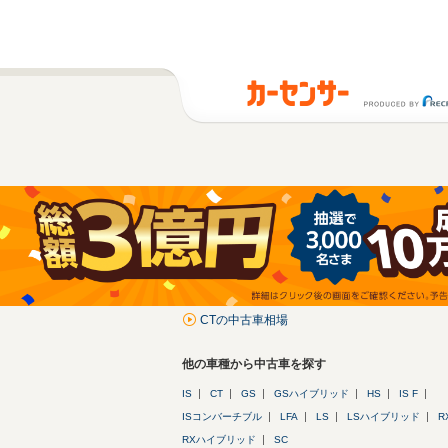
CTの中古車相場
他の車種から中古車を探す
IS
CT
GS
GSハイブリッド
HS
IS F
ISコンバーチブル
LFA
LS
LSハイブリッド
R
RXハイブリッド
SC