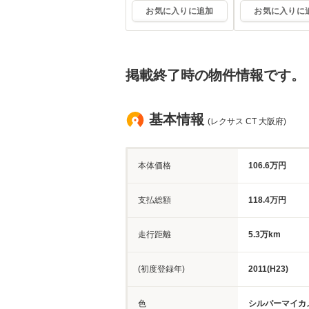
お気に入りに追加
お気に入りに
掲載終了時の物件情報です。
基本情報
(レクサス CT 大阪府)
本体価格
106.6万円
支払総額
118.4万円
走行距離
5.3万km
(初度登録年)
2011(H23)
色
シルバーマイカ