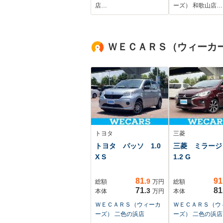
ラレコ コーナーセ
ドドア/車線逸
店…
ーズ） 和歌山店…
ンサー スマートキ
支援システム/
ー LEDヘッド
ランプ
ETC オートハイビ
LED/Bluetoot
ＷＥＣＡＲＳ（ウィーカー
ーム 車線逸脱警
続/ETC
報 誤発進抑制機能
トヨタ
三菱
トヨタ パッソ 1.0
三菱 ミラー
X S
1.2 G
81
91
.9
総額
万円
総額
71
81
.3
本体
万円
本体
ＷＥＣＡＲＳ（ウィーカ
ＷＥＣＡＲＳ（ウ
ーズ） 二色の浜店
ーズ） 二色の浜店