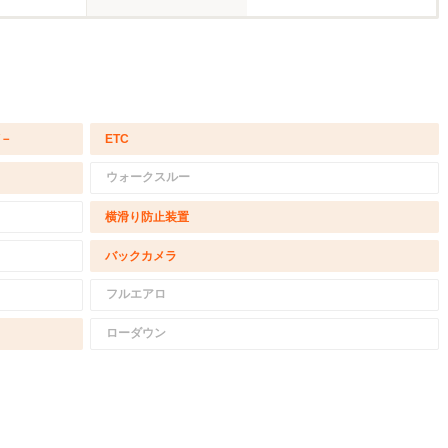
/－
ETC
ウォークスルー
横滑り防止装置
バックカメラ
フルエアロ
ローダウン