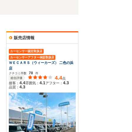
販売店情報
カーセンサー認定取扱店
カーセンサーアフター保証取扱店
ＷＥＣＡＲＳ（ウィーカーズ） 二色の浜
店
78
クチコミ件数
件
4.4
総合評価
点
4.4
4.1
4.3
接客：
雰囲気：
アフター：
4.3
品質：