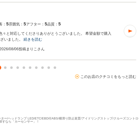
5
5
5
5
客：
雰囲気：
アフター：
品質：
 色々と対応してくださりありがとうございました。 希望金額で購入
ございました。
続きを読む
2026/08/06投稿
まりこさん
このお店のクチコミをもっと読む
ヒーター/ヘッドランプ LED/ETC/EBD付ABS/横滑り防止装置/アイドリングストップ/クルーズコン
探すなら「カーセンサー」！