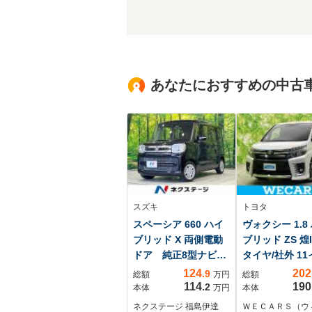
あなたにおすすめの中古
スズキ
トヨタ
スペーシア 660 ハイ
ヴォクシー 1.8
ブリッド X 両側電動
ブリッド ZS 煌I
ドア 純正8型ナビ
タイヤ/社外 1
全周囲カメラ 衝突
SDナビ/フリッ
124
202
.9
総額
万円
総額
軽減装置 禁煙車
ンモニター/衝
114
190
.2
本体
万円
本体
シートヒーター ド
装置/両側電動
ネクステージ 福島伊達
ＷＥＣＡＲＳ（ウ