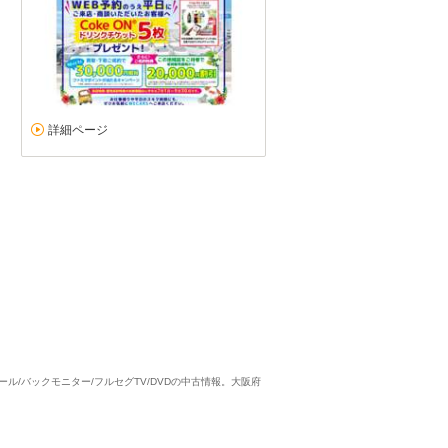
ルーミー
5
5
5
5
接客：
雰囲気：
アフター：
品質：
総合評価
点
担当していただいてる方が、とても親切、丁寧で信頼出来る店舗だと
詳細ページ
トヨタ ルーミー（2026/05購入）
2026/06/25投稿
桃次郎さん
トロール/バックモニター/フルセグTV/DVDの中古情報。大阪府