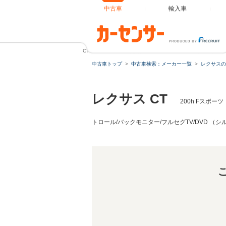
中古車
輸入車
CT 200h Fスポーツ 新品タイヤ/純正 SDナビ/シートヒータ
中古車トップ
中古車検索：メーカー一覧
レクサスの
レクサス CT
200h Fスポー
トロール/バックモニター/フルセグTV/DVD （