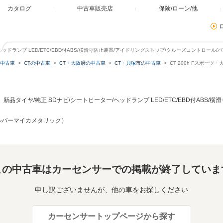
カタログ
中古車販売店
保険/ローン/他
ー/ヘッドランプ LED/ETC/EBD付ABS/横滑り防止装置/アイドリングストップ/クルーズコントロール/
中古車
CTの中古車
CT・大阪府の中古車
CT・貝塚市の中古車
CT 200h Fスポー
ツ 新品タイヤ/純正 SDナビ/シートヒーター/ヘッドランプ LED/ETC/EBD付AB
シルバーマイカメタリック）
この中古車はカーセンサーでの掲載が終了していま
申し訳ございませんが、他の車をお探しください
カーセンサートップページから探す