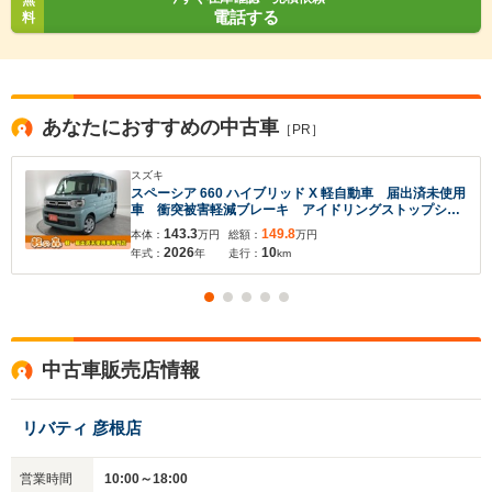
無
電話する
料
あなたにおすすめの中古車
［PR］
スズキ
スペーシア 660 ハイブリッド X 軽自動車 届出済未使用
車 衝突被害軽減ブレーキ アイドリングストップシス
テム シートヒーター 両側電動スライドドア スマー
143.3
149.8
本体：
万円
総額：
万円
トキー フルフラットシート ベンチシート パワーウ
2026
10
年式：
年
走行：
km
ィンドウ ABS オットマン
中古車販売店情報
リバティ 彦根店
営業時間
10:00～18:00