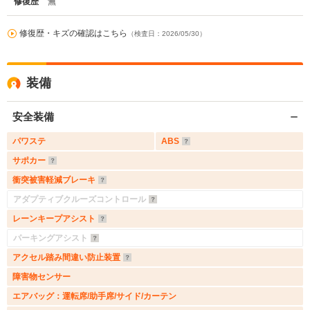
修復歴
無
修復歴・キズの確認はこちら
（検査日：2026/05/30）
装備
安全装備
パワステ
ABS
サポカー
衝突被害軽減ブレーキ
アダプティブクルーズコントロール
レーンキープアシスト
パーキングアシスト
アクセル踏み間違い防止装置
障害物センサー
エアバッグ：運転席/助手席/サイド/カーテン