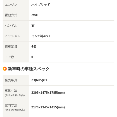
エンジン
ハイブリッド
駆動方式
2WD
ハンドル
右
ミッション
インパネCVT
乗車定員
4名
ドア数
5
新車時の車種スペック
発売年月
23(R05)/11
車体寸法
3395x1475x1785(mm)
(全長x全幅x全高)
室内寸法
2170x1345x1415(mm)
(全長x全幅x全高)