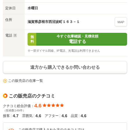
定休日
水曜日
住所
滋賀県彦根市西沼波町１６３－１
MAP
電話
今すぐ在庫確認・見積依頼
無
電話する
料
※一部ダイヤル回線、IP電話、光電話は利用できません
遠方から購入できるか問い合わせる
この販売店の在庫一覧
この販売店のクチコミ
4.6
クチコミ総合評価：
（投稿数149件）
4.7
4.6
4.6
4.6
接客 :
雰囲気 :
アフター :
品質 :
この販売店で購入された方のクチコミでは