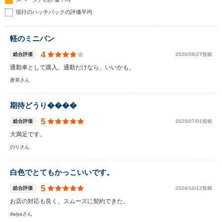
現行のハッチバックの評価平均
軽のミニバン
4
総合評価
2026/06/27投稿
通勤車として購入。通勤だけなら、いいかも。
唐草さん
期待どうり����
5
総合評価
2025/07/01投稿
大満足です。
のりさん
白色でとてもかっこいいです。
5
総合評価
2024/10/12投稿
お店の対応も良く、スムーズに契約できた。
daiyaさん