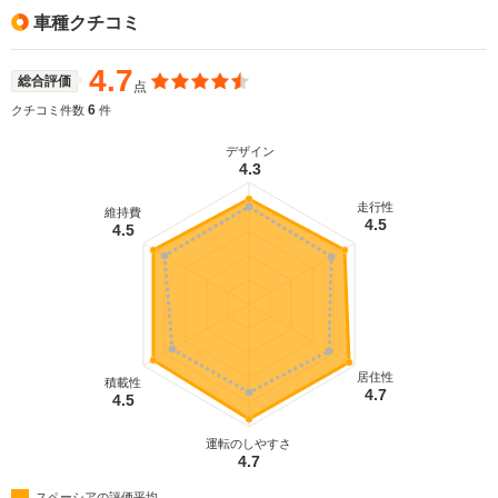
車種クチコミ
4.7
総合評価
点
6
クチコミ件数
件
デザイン
4.3
走行性
維持費
4.5
4.5
居住性
積載性
4.7
4.5
運転のしやすさ
4.7
スペーシアの評価平均