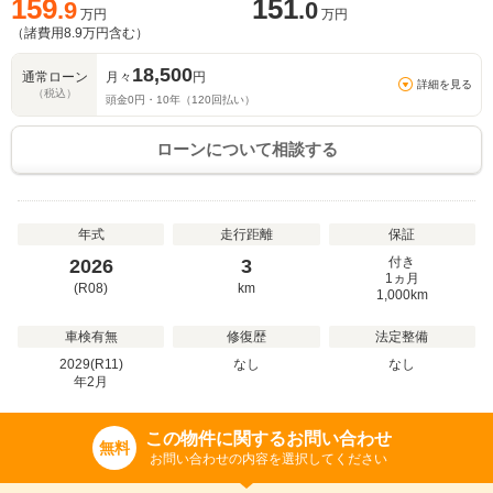
159
151
.9
.0
万円
万円
（諸費用
8.9
万円含む）
18,500
通常ローン
月々
円
詳細を見る
（税込）
頭金
0
円・
10
年（
120
回払い）
ローンについて相談する
年式
走行距離
保証
付き
2026
3
1ヵ月
(R08)
km
1,000km
車検有無
修復歴
法定整備
2029(R11)
なし
なし
年
2
月
この物件に関するお問い合わせ
無料
お問い合わせの内容を選択してください