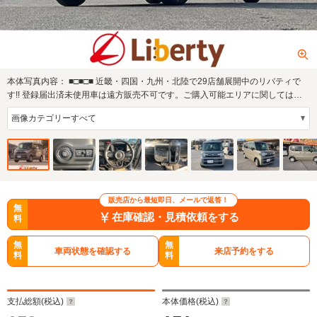
本体写真内容：
■□■□■ 近畿・四国・九州・北陸で29店舗展開中のリバティで
す!! 登録届出済未使用車は遠方販売不可です。ご購入可能エリアに関してはお
問合せ…
販売店から最短即日、メールで返答！
無
在庫確認・見積依頼をする
料
無
無
車両状態を確認する
来店予約をする
料
料
支払総額(税込)
本体価格(税込)