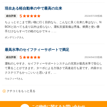
現在ある軽自動車の中で最高の出来
5
総合評価
2024/07/29投稿
ちょっとそこまで買い物に行く目的なら、こんなに良く出来た車はない。N
BOXと比べても走り以外は劣らない。運転支援装備は秀逸。燃費と使い勝
手だけならすべての軽のなかでＮｏ．…
ポンデリングさん
最高水準のセイフティーサポートで満足
5
総合評価
2024/04/23投稿
運転のしやすさ、セイフティーサポートシステムの充実が最高水準で安心し
て乗ることができます。ターボによる力強さで高速走行も楽です。内装やエ
クステリアもかっこいいと思います。…
ウルフィーTさん
クチコミをもっと見る
この物件に関するお問い合わせ