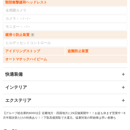
頸部衝撃緩和ヘッドレスト
全周囲カメラ
カメラ：－/－/－
モニター：－/－
横滑り防止装置
ヒルディセントコントロール
アイドリングストップ
盗難防止装置
オートマチックハイビーム
快適装備
インテリア
エクステリア
【グループ総在庫約6000台】近畿地方・四国地方に29店舗展開中！！お盆も休まず営業中！8
月半期決算だけの特典あり！！下取高価買取で大還元。猛暑対策の即納車は早い者勝ち