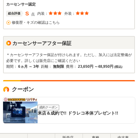
カーセンサー認定
S
内装：
外装：
総合評価
点
修復歴・キズの確認はこちら
カーセンサーアフター保証
＊カーセンサーアフター保証が付けられます。ただし、加入には法定整備が
必要です。詳しくは販売店にご確認ください
期間：
6ヵ月 ～ 3年
距離：
無制限
費用：
23,650円 ～48,950円
(税込)
クーポン
成約クーポン
来店＆成約で!! ドラレコ本体プレゼント!!
販売店
車種
中古車