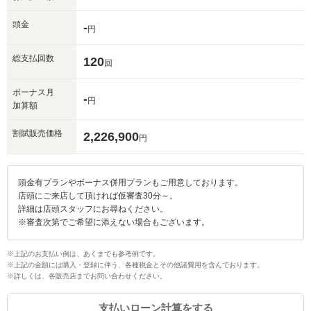
頭金
-
円
総支払回数
120
回
ボーナス月
-
円
加算額
割賦販売価格
2,226,900
円
頭金有プランやボーナス併用プランもご用意しております。
店頭にご来店して頂ければ仮審査30分～。
詳細は店頭スタッフにお尋ねください。
※審査次第でご希望に添えない場合もございます。
※上記のお支払い例は、あくまでも参考例です。
※上記の金額には購入・登録に伴う、各種税金とその他諸費用を含んでおります。
※詳しくは、各販売店までお問い合わせください。
支払いローン計算をする