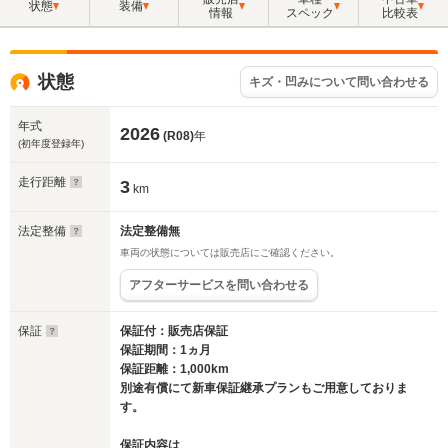
状態
装備
情報
スペック
比較表
状態
キズ・凹みについて問い合わせる
年式
2026
(R08)
年
(初年度登録年)
走行距離
3
km
法定整備
法定整備無
車両の状態については販売店にご確認ください。
アフターサービスを問い合わせる
保証
保証付：販売店保証
保証期間：1ヵ月
保証距離：1,000km
別途有償にて新車保証継承プランもご用意しておりま
す。
保証内容は