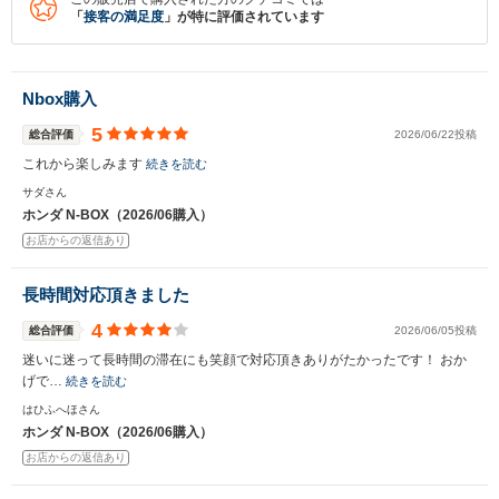
「
接客の満足度
」が特に評価されています
Nbox購入
5
総合評価
2026/06/22投稿
これから楽しみます
続きを読む
サダさん
ホンダ N-BOX（2026/06購入）
お店からの返信あり
長時間対応頂きました
4
総合評価
2026/06/05投稿
迷いに迷って長時間の滞在にも笑顔で対応頂きありがたかったです！ おか
げで…
続きを読む
はひふへほさん
ホンダ N-BOX（2026/06購入）
お店からの返信あり