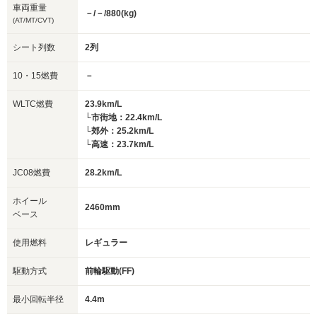
車両重量
－/－/880(kg)
(AT/MT/CVT)
シート列数
2列
10・15燃費
－
WLTC燃費
23.9km/L
└市街地：22.4km/L
└郊外：25.2km/L
└高速：23.7km/L
JC08燃費
28.2km/L
ホイール
2460mm
ベース
使用燃料
レギュラー
駆動方式
前輪駆動(FF)
最小回転半径
4.4m