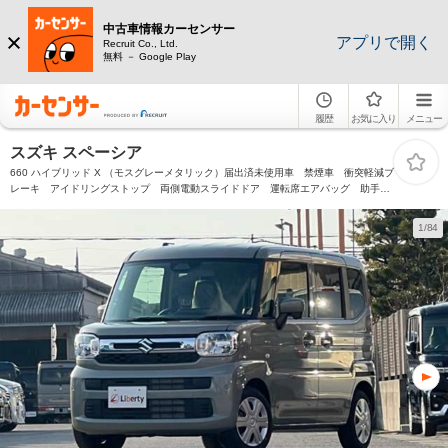
中古車情報カーセンサー
アプリで開く
Recruit Co., Ltd.
無料 － Google Play
履歴
お気に入り
メニュー
スズキ スペーシア
660 ハイブリッド X （モスグレーメタリック）届出済未使用車 禁煙車 衝突軽減ブ
レーキ アイドリングストップ 両側電動スライドドア 運転席エアバッグ 助手席
エアバッグ 電動格納ミラー キーフリーキー プッシュスタート
1/84