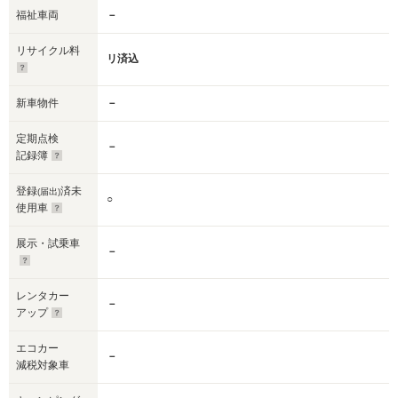
福祉車両
－
リサイクル料
リ済込
新車物件
－
定期点検
－
記録簿
登録
済未
(届出)
○
使用車
展示・試乗車
－
レンタカー
－
アップ
エコカー
－
減税対象車