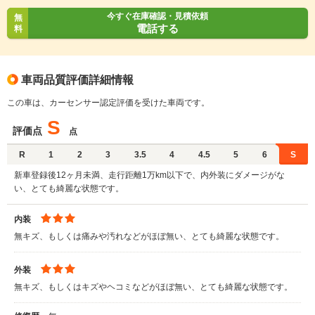
今すぐ在庫確認・見積依頼
無
電話する
料
車両品質評価詳細情報
この車は、カーセンサー認定評価を受けた車両です。
S
評価点
点
R
1
2
3
3.5
4
4.5
5
6
S
新車登録後12ヶ月未満、走行距離1万km以下で、内外装にダメージがな
い、とても綺麗な状態です。
内装
無キズ、もしくは痛みや汚れなどがほぼ無い、とても綺麗な状態です。
外装
無キズ、もしくはキズやヘコミなどがほぼ無い、とても綺麗な状態です。