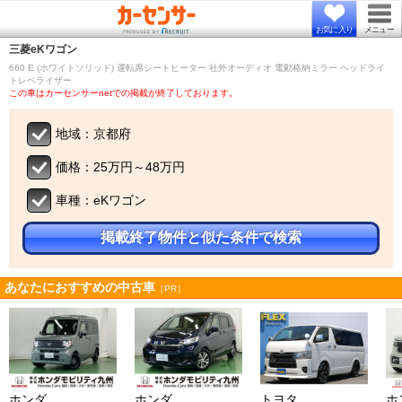
お気に入り
メニュー
三菱
eKワゴン
660 E (ホワイトソリッド) 運転席シートヒーター 社外オーディオ 電動格納ミラー ヘッドライ
トレベライザー
この車はカーセンサーnetでの掲載が終了しております。
地域：京都府
価格：25万円～48万円
車種：eKワゴン
掲載終了物件と似た条件で検索
あなたにおすすめの中古車
［PR］
ホンダ
ホンダ
トヨタ
ホ