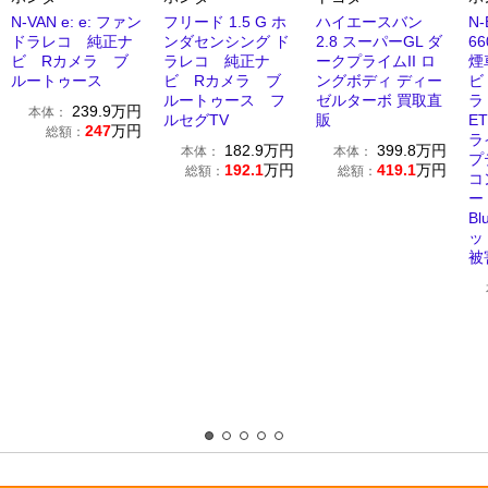
N-VAN e: e: ファン
フリード 1.5 G ホ
ハイエースバン
N
ドラレコ 純正ナ
ンダセンシング ド
2.8 スーパーGL ダ
6
ビ Rカメラ ブ
ラレコ 純正ナ
ークプライムII ロ
煙
ルートゥース
ビ Rカメラ ブ
ングボディ ディー
ビ
ルートゥース フ
ゼルターボ 買取直
ラ
239.9
万円
本体：
ルセグTV
販
E
247
万円
総額：
ラ
182.9
万円
399.8
万円
本体：
本体：
プ
192.1
万円
419.1
万円
総額：
総額：
コ
ー
Bl
ッ
被