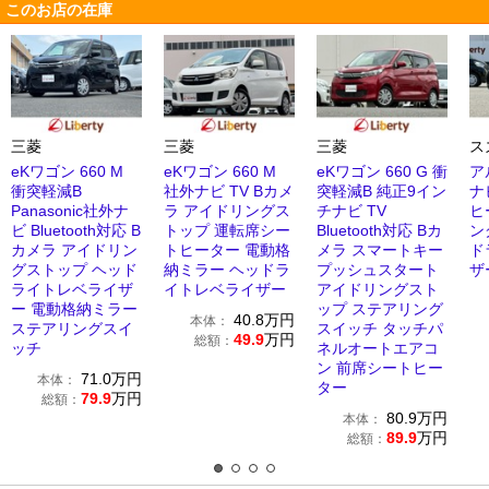
このお店の在庫
三菱
三菱
三菱
ス
eKワゴン 660 M
eKワゴン 660 M
eKワゴン 660 G 衝
ア
衝突軽減B
社外ナビ TV Bカメ
突軽減B 純正9イン
ナ
Panasonic社外ナ
ラ アイドリングス
チナビ TV
ヒ
ビ Bluetooth対応 B
トップ 運転席シー
Bluetooth対応 Bカ
ン
カメラ アイドリン
トヒーター 電動格
メラ スマートキー
ド
グストップ ヘッド
納ミラー ヘッドラ
プッシュスタート
ザ
ライトレベライザ
イトレベライザー
アイドリングスト
ー 電動格納ミラー
ップ ステアリング
40.8
万円
本体：
ステアリングスイ
スイッチ タッチパ
49.9
万円
総額：
ッチ
ネルオートエアコ
ン 前席シートヒー
71.0
万円
本体：
ター
79.9
万円
総額：
80.9
万円
本体：
89.9
万円
総額：