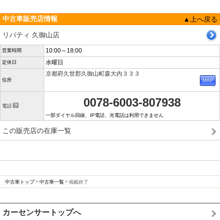
中古車販売店情報
▲上へ戻る
リバティ 久御山店
10:00～18:00
営業時間
水曜日
定休日
京都府久世郡久御山町森大内３３３
住所
0078-6003-807938
電話
一部ダイヤル回線、IP電話、光電話は利用できません
この販売店の在庫一覧
中古車トップ
中古車一覧
掲載終了
カーセンサートップへ