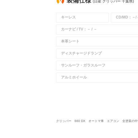
装備仕様
(日産 クリッパー 千葉県)
キーレス
CD/MD：－/
カーナビ / TV：－ / －
本革シート
ディスチャージドランプ
サンルーフ・ガラスルーフ
アルミホイール
クリッパー 660 DX オートマ車 エアコン 全塗装