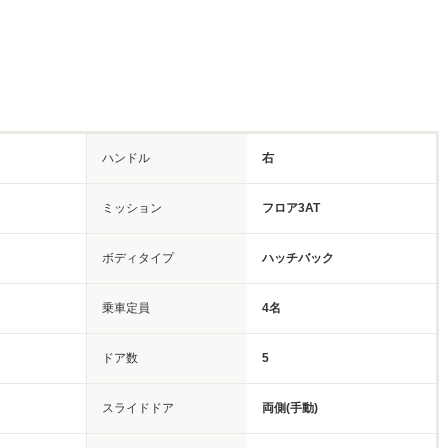
ハンドル
右
ミッション
フロア3AT
ボディタイプ
ハッチバック
乗車定員
4名
ドア数
5
スライドドア
両側(手動)