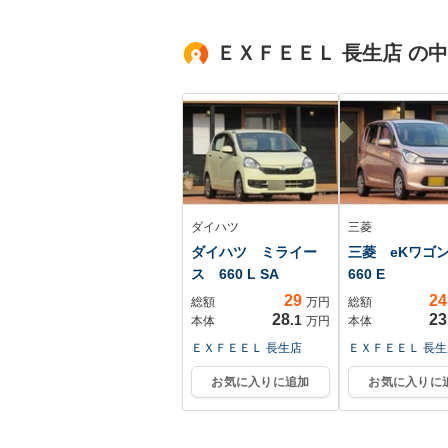
ETC オートライ
ヘッドライト 3
ト LEDヘッド ヘ
メラ エントリ
ＥＸＦＥＥＬ 長生店 の
ッドライトレベ
ライブ 2年保
ダイハツ
三菱
ダイハツ ミライー
三菱 eKワ
ス 660 L SA
660 E
29
24
総額
万円
総額
28
23
.1
本体
万円
本体
ＥＸＦＥＥＬ 長生店
ＥＸＦＥＥＬ 長生
お気に入りに追加
お気に入りに