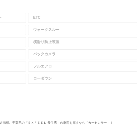
－
ETC
ウォークスルー
横滑り防止装置
バックカメラ
フルエアロ
ローダウン
の中古情報。千葉県の「ＥＸＦＥＥＬ 長生店」の車両を探すなら「カーセンサー」！