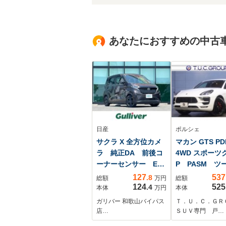
あなたにおすすめの中古
日産
ポルシェ
サクラ X 全方位カメ
マカン GTS PD
ラ 純正DA 前後コ
4WD スポーツ
ーナーセンサー E-
P PASM ツ
pedal 衝突軽減 ふ
レザーインテリア
127
537
.8
総額
万円
総額
らき警報 先行車発
黒) PCMナ
124
525
.4
本体
万円
本体
進お知ら ドラレ
Carplay ア
ガリバー 和歌山バイパス
Ｔ．Ｕ．Ｃ．ＧＲ
コ ステアリングス
クルコン スポ
店…
ＳＵＶ専門 戸…
イッチ ビルトイン
エグゾースト 