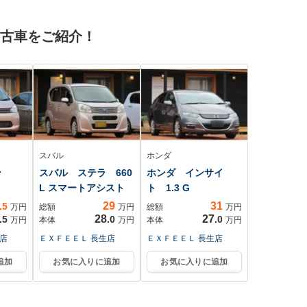
60カ
イト
レーキ/クルーズコン
ード
トロール/LEDヘッド
中古車をご紹介！
証
ライト/アルミホイー
ル/パドルシフト/
スバル
ホンダ
ゴン
スバル ステラ 660
ホンダ インサイ
L スマートアシスト
ト 1.3 G
29
31
.5
万円
総額
万円
総額
万円
28
27
.5
.0
.0
万円
本体
万円
本体
万円
店
ＥＸＦＥＥＬ 長生店
ＥＸＦＥＥＬ 長生店
追加
お気に入りに追加
お気に入りに追加