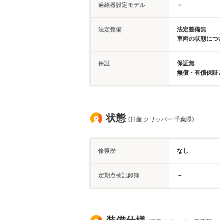
過給器設定モデル
－
法定整備
法定整備無
車両の状態につ
保証
保証無
無償・有償保証
状態
(日産 クリッパー 千葉県)
修復歴
なし
定期点検記録簿
－