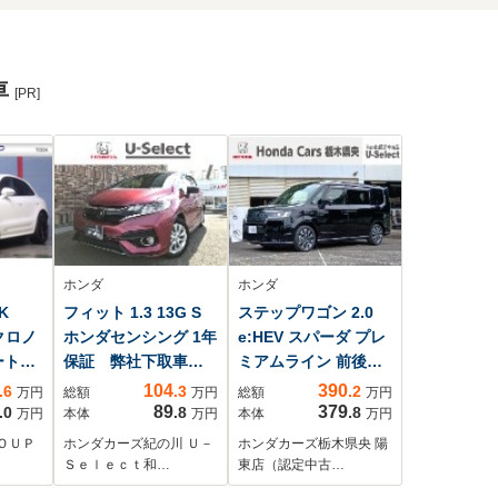
車
[PR]
ホンダ
ホンダ
K
フィット 1.3 13G S
ステップワゴン 2.0
クロノ
ホンダセンシング 1年
e:HEV スパーダ プレ
ートン
保証 弊社下取車 7
ミアムライン 前後ド
(赤/
インチナビTV ドラ
ラレコ/ETC(2.0)/バッ
104
390
.6
.3
.2
万円
総額
万円
総額
万円
ビ
レコ ETC サイド
クカメラ/両側パワー
89
379
.0
.8
.8
万円
本体
万円
本体
万円
クティブ
エアバッグ オート
スライド/ハンドルカ
ＯＵＰ
ホンダカーズ紀の川 Ｕ－
ホンダカーズ栃木県央 陽
ーツ
エアコン スマート
バー(社外)/ホンダセ
Ｓｅｌｅｃｔ和…
東店（認定中古…
LED
キー LEDヘッドラ
ンシング/衝突軽減ブ