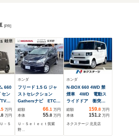
車
[PR]
ホンダ
ホンダ
 660
フリード 1.5 G ジャ
N-BOX 660 4WD 禁
 セン
ストセレクション
煙車 4WD 電動ス
グTV
Gathersナビ ETC
ライドドア 衝突被
バックカメラ ジャ
害軽減システム レ
66
159
.5
.1
.8
万円
総額
万円
総額
万円
ストセレクション
ーダークルーズ コ
55
151
.8
.8
.2
万円
本体
万円
本体
万円
フルオート・エアコ
ーナーセンサー ス
 Ｕ－Ｓ
Ｕ－Ｓｅｌｅｃｔ筑紫
ネクステージ 北見店
ンディショナー イ
マートキー LEDヘ
野…
モビライザー VSA/
ッド 車線逸脱警