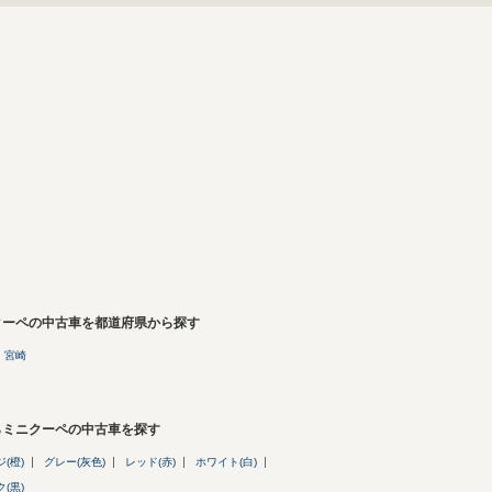
クーペの中古車を都道府県から探す
宮崎
らミニクーペの中古車を探す
(橙)
グレー(灰色)
レッド(赤)
ホワイト(白)
(黒)