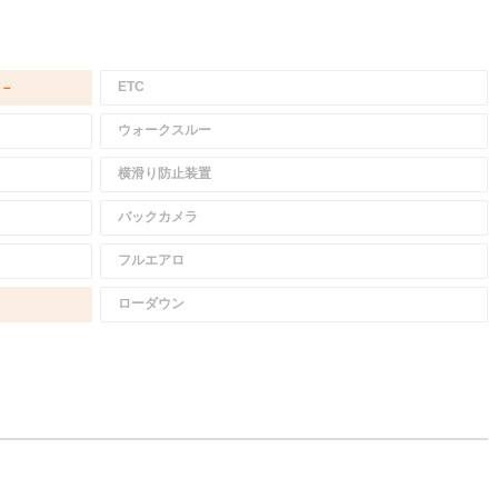
ETC
/－
ウォークスルー
横滑り防止装置
バックカメラ
フルエアロ
ローダウン