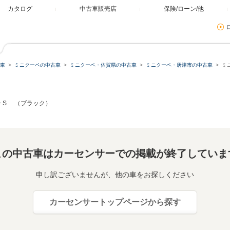
カタログ
中古車販売店
保険/ローン/他
車
ミニクーペの中古車
ミニクーペ・佐賀県の中古車
ミニクーペ・唐津市の中古車
ミ
 S （ブラック）
この中古車はカーセンサーでの掲載が終了していま
申し訳ございませんが、他の車をお探しください
カーセンサートップページから探す