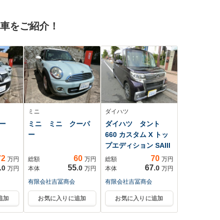
ヒルスタートアシス
報 オートライト
ト
オートエアコン CD
古車をご紹介！
ミニ
ダイハツ
グー
ミニ ミニ クーパ
ダイハツ タント
ー
660 カスタム X トッ
プエディション SAIII
72
60
70
万円
総額
万円
総額
万円
55
67
.0
.0
.0
万円
本体
万円
本体
万円
有限会社吉冨商会
有限会社吉冨商会
追加
お気に入りに追加
お気に入りに追加