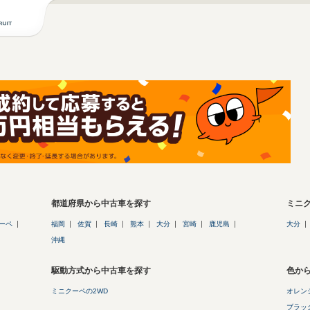
都道府県から中古車を探す
ミニ
ーペ
福岡
佐賀
長崎
熊本
大分
宮崎
鹿児島
大分
沖縄
駆動方式から中古車を探す
色か
ミニクーペの2WD
オレンジ
ブラック