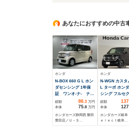
あなたにおすすめの中古
ホンダ
ホンダ
N-BOX 660 G L ホン
N-WGN カスタム
ダセンシング 1年保
L ターボ ホンダ
証 ワンオ-ナ- ナビ
シング フルセ
VXM-185VFi TV R
シートヒーター
86
137
.3
総額
万円
総額
カメラ CD録音 BT
75
127
.8
本体
万円
本体
オ-ディオ DVD ド
ホンダカーズ静岡西 磐田
ホンダカーズ岐阜
ラレコ ETC LED
豊田店／Ｕ－Ｓ…
ｅｌｅｃｔ岐阜…
ライト 両側電動ド