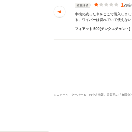
1
接
総合評価
点
ありましたが、最初
車検の残った車をここで購入しまし
を読む
る。ワイパーは切れていて使えない
さん
フィアット 500(チンクエチェント)（
ミニクーペ クーパー S の中古情報。佐賀県の「有限会