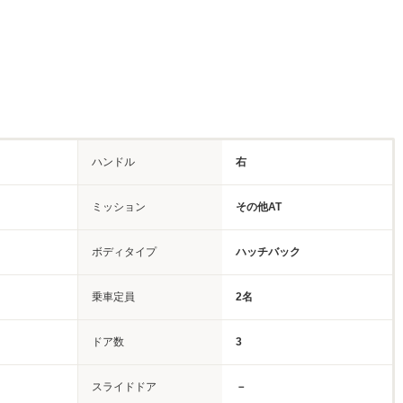
ハンドル
右
ミッション
その他AT
ボディタイプ
ハッチバック
乗車定員
2名
ドア数
3
スライドドア
－