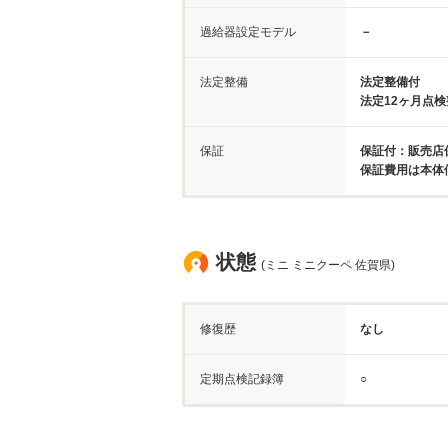
過給器設定モデル
－
法定整備
法定整備付
法定12ヶ月点
保証
保証付：販売店保
保証費用は本体
状態
(ミニ ミニクーペ 佐賀県)
修復歴
なし
定期点検記録簿
○