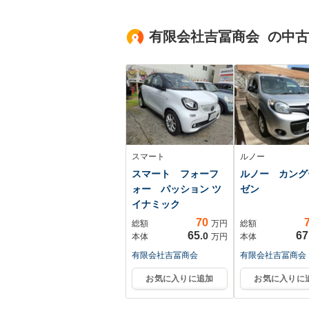
ア VSA クルコ
ン スマ-トキ- 盗難
有限会社吉冨商会 の中
防止装置 AAC
スマート
ルノー
スマート フォーフ
ルノー カン
ォー パッション ツ
ゼン
イナミック
70
総額
万円
総額
65
67
.0
本体
万円
本体
有限会社吉冨商会
有限会社吉冨商会
お気に入りに追加
お気に入りに