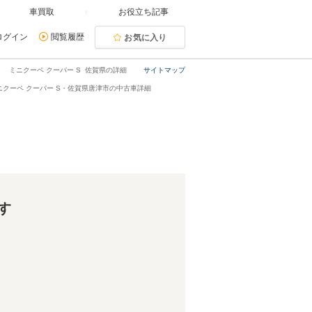
車買取
お役立ち記事
ログイン
閲覧履歴
お気に入り
ミニクーペ クーパー S 佐賀県の詳細
サイトマップ
ニクーペ クーパー S・佐賀県唐津市の中古車詳細
す