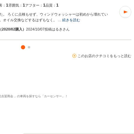
1
1
1
1
客：
雰囲気：
アフター：
品質：
た。 ろくに点検もせず、ウィンドウォッシャーは初めから壊れてい
。オイル交換などするはずもなく。 …
続きを読む
2020/02購入）
2024/10/07投稿
はるきさん
このお店のクチコミをもっと読む
社吉冨商会 」の車両を探すなら「カーセンサー」！