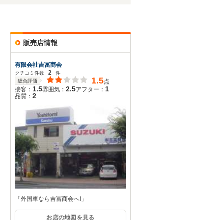
販売店情報
有限会社吉冨商会
2
クチコミ件数
件
1.5
総合評価
点
1.5
2.5
1
接客：
雰囲気：
アフター：
2
品質：
「外国車なら吉冨商会へ!」
お店の地図を見る