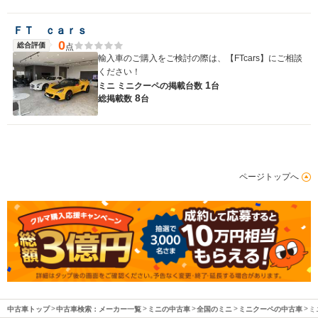
ＦＴ ｃａｒｓ
0
総合評価
点
輸入車のご購入をご検討の際は、【FTcars】にご相談
ください！
1
ミニ ミニクーペの
掲載台数
台
8
総掲載数
台
ページトップへ
中古車トップ
中古車検索：メーカー一覧
ミニの中古車
全国のミニ
ミニクーペの中古車
ミ