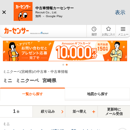
中古車情報カーセンサー
表示
Recruit Co., Ltd.
無料 － Google Play
履歴
お気に入り
メニュー
ミニクーペ(宮崎県)の中古車・中古車情報
ミニ ミニクーペ 宮崎県
一覧から探す
地図から探す
更新時に
1
絞り込み
並べ替え
台
メール受信
ミニ