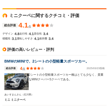
WLTCモード
ミニクーペに関するクチコミ・評価
-
-
-
燃費
4.1
総合評価
点
4.8
4.1
3.4
デザイン :
走行性 :
居住性 :
3.1
4.1
3.4
排気量
1598cc
1598～1995cc
1598cc
積載性 :
運転しやすさ :
維持費 :
駆動方式
FF
FF、4WD
FF
評価の高いレビュー・評判
BMWのMINIで、2シートの小型軽量スポーツカー。
4
総合評価
2025/03/23投稿
点
2シートの小型軽量スポーツカー種はとても少なく、貴重
なMINIクーパーSクーペである。
あいすまんさん
（石川県）
ミニ ミニクーペ