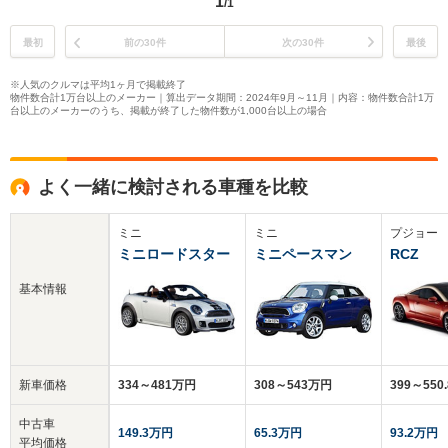
1
/1
最初
前の30件
次の30件
最後
※人気のクルマは平均1ヶ月で掲載終了
物件数合計1万台以上のメーカー｜算出データ期間：2024年9月～11月｜内容：物件数合計1万
台以上のメーカーのうち、掲載が終了した物件数が1,000台以上の場合
よく一緒に検討される車種を比較
ミニ
ミニ
プジョー
ミニロードスター
ミニペースマン
RCZ
基本情報
新車価格
334～481万円
308～543万円
399～550
中古車
149.3万円
65.3万円
93.2万円
平均価格