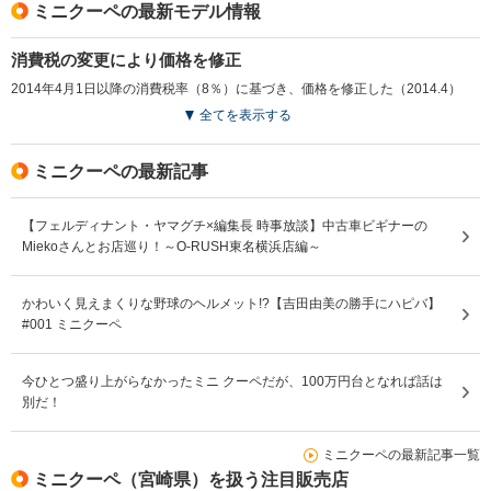
ミニクーペの最新モデル情報
消費税の変更により価格を修正
2014年4月1日以降の消費税率（8％）に基づき、価格を修正した（2014.4）
全てを表示する
ミニクーペの最新記事
【フェルディナント・ヤマグチ×編集長 時事放談】中古車ビギナーの
Miekoさんとお店巡り！～O-RUSH東名横浜店編～
かわいく見えまくりな野球のヘルメット!?【吉田由美の勝手にハピバ】
#001 ミニクーペ
今ひとつ盛り上がらなかったミニ クーペだが、100万円台となれば話は
別だ！
ミニクーペの最新記事一覧
ミニクーペ（宮崎県）を扱う注目販売店