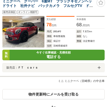
ミニクーペ クーパー 6速MT ブラックキセノンヘッ
ドライト 社外ナビ バックカメラ フルセグTV ドラ
イブレコーダー カバナシートカバー 純正16inchアル
販売店保証
オンライン相談可
ミホイール ETC クリアランスソナー
支払総額
本体価格
78
68.
0
万円
万円
年式
2014
年
走行
7.3
万km
車検
車検整備無
修復
なし
保証
保証付
整備
法定整備付
住所
宮崎県都城市
今すぐ在庫確認・見積依頼
無
電話する
料
販売店：
ＦＴ ｃａｒｓ
ミニ ミニクーペ（宮崎県）の中古車
物件更新時にメールを受け取る