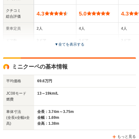
クチコミ
4.3
5.0
4.3
総合評価
乗車定員
2人
4人
4人
ドア数
2ドア
3ドア
2ドア
▼
全てを表示する
全高
全高
全高
1.39m
1.52m～1.53m
1.35m
ミニクーペの基本情報
平均価格
69.6万円
全幅
全幅
全
サイズ
1.69m
1.79m
1.
全長
全長
JC08モード
13～19km/L
(全長x全幅x全高)
3.72m～3.75m
4.12m～4.14m
4.29
燃費
車体寸法
全長：3.74m～3.75m
(全長x全幅x全
全幅：1.69m
ホイールベース
ホイールベース
ホイー
高)
全高：1.38m
-m
-m
もっと見る