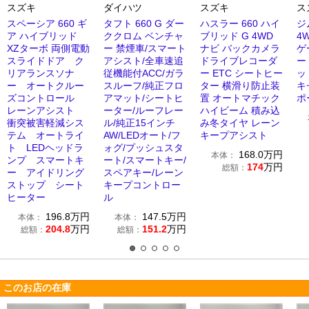
スズキ
ダイハツ
スズキ
ス
スペーシア 660 ギ
タフト 660 G ダー
ハスラー 660 ハイ
ジ
ア ハイブリッド
ククロム ベンチャ
ブリッド G 4WD
4
XZターボ 両側電動
ー 禁煙車/スマート
ナビ バックカメラ
ゲ
スライドドア ク
アシスト/全車速追
ドライブレコーダ
ー
リアランスソナ
従機能付ACC/ガラ
ー ETC シートヒー
ッ
ー オートクルー
スルーフ/純正フロ
ター 横滑り防止装
キ
ズコントロール
アマット/シートヒ
置 オートマチック
ポ
レーンアシスト
ーター/ルーフレー
ハイビーム 積み込
衝突被害軽減シス
ル/純正15インチ
み冬タイヤ レーン
テム オートライ
AW/LEDオート/フ
キープアシスト
ト LEDヘッドラ
ォグ/プッシュスタ
168.0
万円
本体：
ンプ スマートキ
ート/スマートキー/
174
万円
総額：
ー アイドリング
スペアキー/レーン
ストップ シート
キープコントロー
ヒーター
ル
196.8
万円
147.5
万円
本体：
本体：
204.8
万円
151.2
万円
総額：
総額：
このお店の在庫