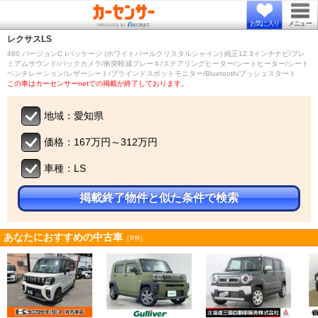
お気に入り
メニュー
レクサス
LS
460 バージョンC Iパッケージ (ホワイトパールクリスタルシャイン) 純正12.3インチナビ/プレ
ミアムサウンド/バックカメラ/衝突軽減ブレーキ/ステアリングヒーター/シートヒーター/シート
ベンチレーション/レザーシート/ブラインドスポットモニター/Bluetooth/プッシュスタート
この車はカーセンサーnetでの掲載が終了しております。
地域：愛知県
価格：167万円～312万円
車種：LS
掲載終了物件と似た条件で検索
あなたにおすすめの中古車
［PR］