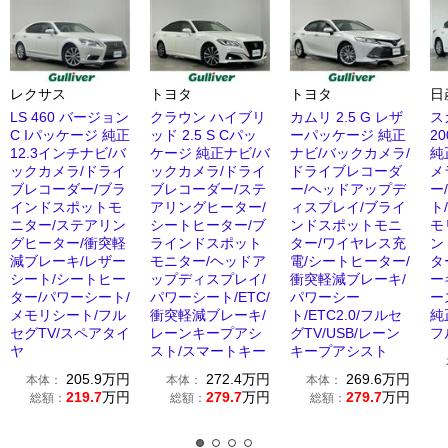
レクサス
トヨタ
トヨタ
日
LS 460 バージョン
クラウン ハイブリ
カムリ 2.5 G レザ
ス
C Iパッケージ 純正
ッド 2.5 S Cパッ
ーパッケージ 純正
20
12.3インチナビ/バ
ケージ 純正ナビ/バ
ナビ/バックカメラ/
純
ックカメラ/ドライ
ックカメラ/ドライ
ドライブレコーダ
メ
ブレコーダー/ブラ
ブレコーダー/ステ
ー/ヘッドアップデ
ー
インドスポットモ
アリングヒーター/
ィスプレイ/ブライ
ト
ニター/ステアリン
シートヒーター/ブ
ンドスポットモニ
モ
グヒーター/衝突軽
ラインドスポット
ター/ワイヤレス充
ン
減ブレーキ/レザー
モニター/ヘッドア
電/シートヒーター/
タ
シート/シートヒー
ップディスプレイ/
衝突軽減ブレーキ/
ー
ター/パワーシート/
パワーシート/ETC/
パワーシー
ー
メモリシート/フル
衝突軽減ブレーキ/
ト/ETC2.0/フルセ
純
セグTV/スペアタイ
レーンキープアシ
グTV/USB/レーン
フ
ヤ
スト/スマートキー
キープアシスト
205.9
万円
272.4
万円
269.6
万円
本体：
本体：
本体：
219.7
万円
279.7
万円
279.7
万円
総額：
総額：
総額：