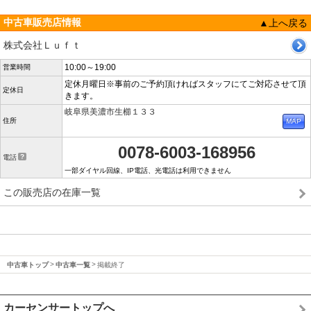
中古車販売店情報
▲上へ戻る
株式会社Ｌｕｆｔ
10:00～19:00
営業時間
定休月曜日※事前のご予約頂ければスタッフにてご対応させて頂
定休日
きます。
岐阜県美濃市生櫛１３３
住所
0078-6003-168956
電話
一部ダイヤル回線、IP電話、光電話は利用できません
この販売店の在庫一覧
中古車トップ
中古車一覧
掲載終了
カーセンサートップへ