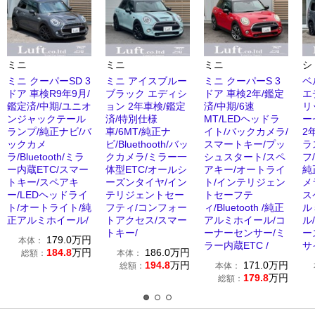
ミニ
ミニ
ミニ
シ
ミニ クーパーSD 3
ミニ アイスブルー
ミニ クーパーS 3
ベ
ドア 車検R9年9月/
ブラック エディシ
ドア 車検2年/鑑定
エ
鑑定済/中期/ユニオ
ョン 2年車検/鑑定
済/中期/6速
リ
ンジャックテール
済/特別仕様
MT/LEDヘッドラ
ー
ランプ/純正ナビ/バ
車/6MT/純正ナ
イト/バックカメラ/
2
ックカメ
ビ/Bluethooth/バッ
スマートキー/プッ
ラ
ラ/Bluetooth/ミラ
クカメラ/ミラー一
シュスタート/スペ
フ/
ー内蔵ETC/スマー
体型ETC/オールシ
アキー/オートライ
純
トキー/スペアキ
ーズンタイヤ/イン
ト/インテリジェン
メ
ー/LEDヘッドライ
テリジェントセー
トセーフテ
ス
ト/オートライト/純
フティ/コンフォー
ィ/Bluetooth /純正
ル
正アルミホイール/
トアクセス/スマー
アルミホイール/コ
ル
トキー/
ーナーセンサー/ミ
ー
179.0
万円
本体：
ラー内蔵ETC /
サ
184.8
万円
186.0
万円
総額：
本体：
194.8
万円
171.0
万円
総額：
本体：
179.8
万円
総額：