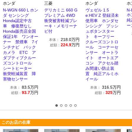
ホンダ
三菱
ホンダ
ホ
N-WGN 660 L ホン
デリカミニ 660 G
ヴェゼル 1.5
N-
ホ
ダ センシング
プレミアム 4WD
e:HEV Z 登録済未
純
Honda認定中古
衝突被害軽減ブレ
使用車 ホンダセ
ー
車 修復歴なし
ーキ・メモリーナ
ンシング プッシ
Honda販売店全国
ビ付
ュボタンスター
保証1年 ワンオー
ト キーフリー
218.0
万円
本体：
ナー 禁煙車 7イ
クルーズコントロ
224.9
万円
総額：
ンチナビ バック
ール コーナーセ
カメラ ETC ア
ンサー オートラ
ダプティブクルー
イト オートエア
ズコントロール
コン アクセル踏
シートヒーター
み間違い防止装
衝突軽減装置 障
置 純正アルミホ
害物センサー
イール
83.5
万円
316.5
万円
本体：
本体：
93.7
万円
325
万円
総額：
総額：
このお店の在庫