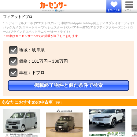
お気に入り
メニュー
フィアット
ドブロ
1.5 ディーゼルターボ (マエストログレー) 車検2年/AppleCarPlay/純正ディスプレイオーディオ/
バックカメラ/スマートキー/プッシュスタート/スペアキー/ETC/アダプティブクルーズコントロ
ール/ブラインドスポットモニター/オートライト/
この車はカーセンサーnetでの掲載が終了しております。
地域：岐阜県
価格：181万円～338万円
車種：ドブロ
掲載終了物件と似た条件で検索
あなたにおすすめの中古車
［PR］