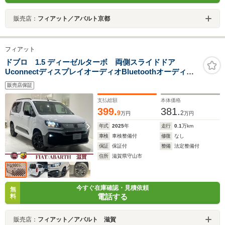
販売店：
フィアット／アバルト京都
フィアット
ドブロ 1.5 ディーゼルターボ 両側スライドドア
UconnectディスプレイオーディオBluetoothオーディオ
ADAS運転支援システムアダプティブクルーズコントロー
販売店保証
ルレーンキープ衝突軽減ブレーキエコレザーシートハン
ドルヒーター
支払総額
本体価格
399.
381.
9
2
万円
万円
年式
2025
年
走行
0.1
万km
車検
車検整備付
修復
なし
保証
保証付
整備
法定整備付
住所
滋賀県守山市
今すぐ在庫確認・見積依頼
無
電話する
料
販売店：
フィアット／アバルト 滋賀