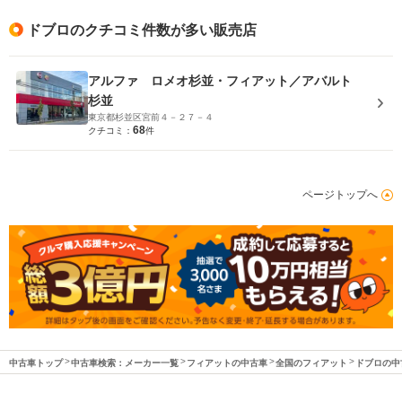
ドブロのクチコミ件数が多い販売店
アルファ ロメオ杉並・フィアット／アバルト
杉並
東京都杉並区宮前４－２７－４
68
クチコミ：
件
ページトップへ
中古車トップ
中古車検索：メーカー一覧
フィアットの中古車
全国のフィアット
ドブロの中