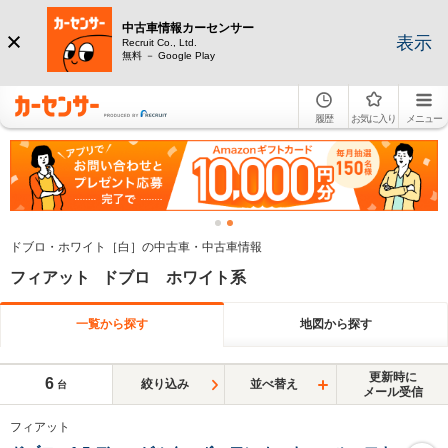
中古車情報カーセンサー
表示
Recruit Co., Ltd.
無料 － Google Play
履歴
お気に入り
メニュー
ドブロ・ホワイト［白］の中古車・中古車情報
フィアット ドブロ ホワイト系
一覧から探す
地図から探す
更新時に
6
絞り込み
並べ替え
台
メール受信
フィアット