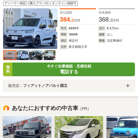
ルミホイール 両側スライドドア Apple Car Play/Android
ディーラー保証
購入プラン付
オンライン相談可
Auto対応 10インチタッチスクリーン ステアリングヒータ
ー ACC LPA BSM
支払総額
本体価格
384.
368.
2
0
万円
万円
年式
2025
年
走行
0.1
万km
車検
'28/09
修復
なし
保証
保証付
整備
法定整備付
住所
東京都国立市
今すぐ在庫確認・見積依頼
無
電話する
料
販売店：
フィアット／アバルト国立
あなたにおすすめの中古車
［PR］