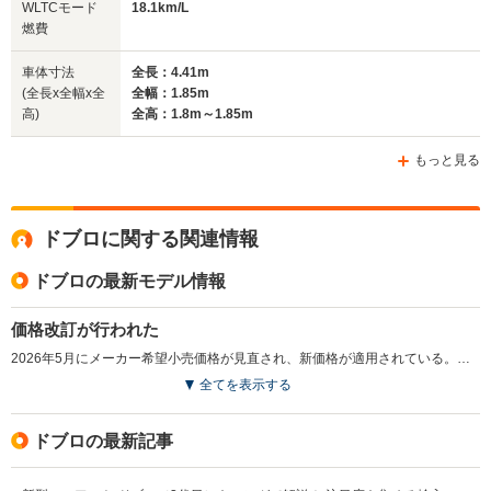
全長
全長
WLTCモード
18.1km/L
(全長x全幅x全高)
4.77m
4.4m～4.41m
4.4m
燃費
車体寸法
全長：4.41m
(全長x全幅x全
全幅：1.85m
ホイールベース
ホイールベース
ホイー
高)
全高：1.8m～1.85m
-m
-m
もっと見る
18.1～18.2km/L
18.0～18.
└市街地:14.5～
└市街地:1
18.1km/L
15.7km/L
14.6km/L
WLTCモード
└市街地:14.5km/L
ドブロに関する関連情報
└郊外:17.8～
└郊外:17.
燃費
└郊外:18.2km/L
18.2km/L
18.2km/L
└高速道路:20.2km/L
└高速道路:19.8～
└高速道路:
ドブロの最新モデル情報
20.2km/L
20.2km/L
価格改訂が行われた
排気量
1498cc
1498cc
1498cc
2026年5月にメーカー希望小売価格が見直され、新価格が適用されている。（2026.5）
全てを表示する
駆動方式
FF
FF
FF
ドブロの最新記事