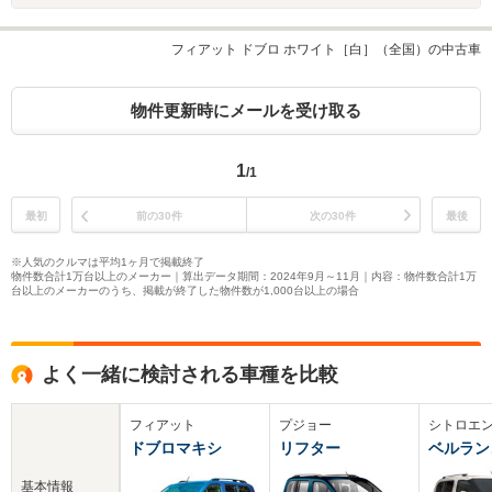
フィアット ドブロ ホワイト［白］（全国）の中古車
物件更新時にメールを受け取る
1
/1
最初
前の30件
次の30件
最後
※人気のクルマは平均1ヶ月で掲載終了
物件数合計1万台以上のメーカー｜算出データ期間：2024年9月～11月｜内容：物件数合計1万
台以上のメーカーのうち、掲載が終了した物件数が1,000台以上の場合
よく一緒に検討される車種を比較
フィアット
プジョー
シトロエ
ドブロマキシ
リフター
ベルラン
基本情報