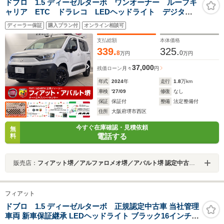
ドブロ 1.5 ディーゼルターボ ワンオーナー ルーフキ
ャリア ETC ドラレコ LEDヘッドライト デジタル
インナーミラー 5人乗り ホワイトレタータイヤ
ディーラー保証
購入プラン付
オンライン相談可
支払総額
本体価格
339.
325.
8
0
万円
万円
37,000
残価ローン
月々
円
年式
2024
年
走行
1.8
万km
車検
'27/09
修復
なし
保証
保証付
整備
法定整備付
住所
大阪府堺市西区
今すぐ在庫確認・見積依頼
無
電話する
料
販売店：
フィアット堺／アルファロメオ堺／アバルト堺 認定中古車オートエキスパートセンター
フィアット
ドブロ 1.5 ディーゼルターボ 正規認定中古車 当社管理
車両 新車保証継承 LEDヘッドライト ブラック16インチア