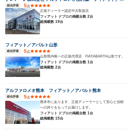
5
総合評価
点
正規ディーラー認定中古取扱店
2
フィアット ドブロの
掲載台数
台
19
総掲載数
台
フィアット／アバルト山形
5
総合評価
点
山形県内唯一の正規代理店 FIAT/ABARTH山形です。
1
フィアット ドブロの
掲載台数
台
2
総掲載数
台
アルファロメオ熊本 フィアット／アバルト熊本
5
総合評価
点
熊本市にあります、正規ディーラーとして安心と信頼
への誇りをもってお届けします。
1
フィアット ドブロの
掲載台数
台
15
総掲載数
台