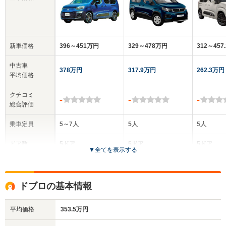
新車価格
396～451万円
329～478万円
312～457
中古車
378万円
317.9万円
262.3万円
平均価格
クチコミ
-
-
-
総合評価
乗車定員
5～7人
5人
5人
ドア数
5ドア
5ドア
5ドア
▼
全てを表示する
全高
全高
全高
1.85m～1.87m
1.86m～1.88m
1.83m
ドブロの基本情報
平均価格
353.5万円
全幅
全幅
全
サイズ
1.85m
1.85m
1.