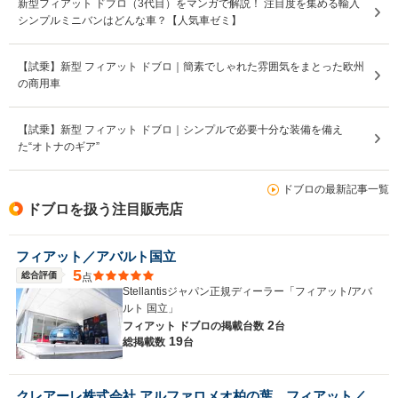
新型フィアット ドブロ（3代目）をマンガで解説！ 注目度を集める輸入
シンプルミニバンはどんな車？【人気車ゼミ】
【試乗】新型 フィアット ドブロ｜簡素でしゃれた雰囲気をまとった欧州
の商用車
【試乗】新型 フィアット ドブロ｜シンプルで必要十分な装備を備え
た“オトナのギア”
ドブロの最新記事一覧
ドブロを扱う注目販売店
フィアット／アバルト国立
5
総合評価
点
Stellantisジャパン正規ディーラー「フィアット/アバ
ルト 国立」
2
フィアット ドブロの
掲載台数
台
19
総掲載数
台
クレアーレ株式会社 アルファロメオ柏の葉 フィアット／アバルト柏の葉