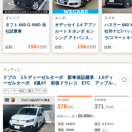
ダイハツ
ホンダ
スズキ
タフト 660 G 4WD 当
オデッセイ 2.4 アブソ
ハスラー 660
社試乗車
ルート X ホンダ セン
社外ナビ/バッ
シング アドバンスト
ラ/スマートキ
パッケージ 純正 SDナ
159
158
総額：
.8
万円
総額：
.9
万円
総額：
ビ/衝突安全装置/両側
電動スライドドア/マ
ルチビューカメラシス
フィアット
テム/車線逸脱防止支
援システム/ドライブ
ドブロ 1.5 ディーゼルターボ 新車保証継承 1.5ディ
ーゼルターボ 8速AT 前後ドラレコ ETC アップル・
レコーダー 前後/ヘッ
アンドロイド対応 アダプティブクルコン 自動ハイビ
ドランプ
ディーラー保証
購入プラン付
ームLED 前後ソナー後カメラ
LED/Bluetooth接
支払総額
本体価格
続/ETC
378
371.
7
万円
万円
20,000
残価ローン
月々
円
年式
2025
年
走行
0.2
万km
車検
'28/06
修復
なし