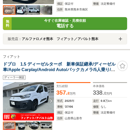
保証
保証付
整備
法定整備付
住所
熊本県熊本市南区
今すぐ在庫確認・見積依頼
無
電話する
料
販売店：
アルファロメオ熊本 フィアット／アバルト熊本
フィアット
ドブロ 1.5 ディーゼルターボ 新車保証継承/ディーゼル
車/Apple Carplay/Android Auto/バックカメラ/5人乗り/マ
イナーチェンジ前/ETC/前後ドライブレコーダー
ディーラー保証
支払総額
本体価格
357.
338.
8
0
万円
万円
年式
2025
年
走行
0.8
万km
車検
'27/06
修復
なし
保証
保証付
整備
法定整備付
住所
山形県山形市