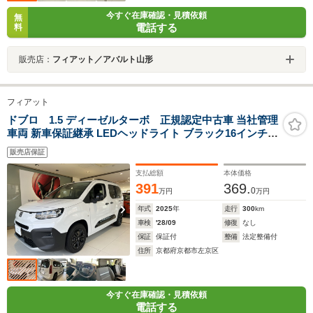
今すぐ在庫確認・見積依頼
無
電話する
料
販売店：
フィアット／アバルト山形
フィアット
ドブロ 1.5 ディーゼルターボ 正規認定中古車 当社管理
車両 新車保証継承 LEDヘッドライト ブラック16インチア
ルミホイール 両側スライドドア Apple Car Play/Android
販売店保証
Auto対応 ステアリングヒーター ACC LPA BSM
支払総額
本体価格
391
369.
0
万円
万円
年式
2025
年
走行
300
km
車検
'28/09
修復
なし
保証
保証付
整備
法定整備付
住所
京都府京都市左京区
今すぐ在庫確認・見積依頼
電話する