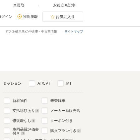
車買取
お役立ち記事
ログイン
閲覧履歴
お気に入り
ドブロ(岐阜県)の中古車・中古車情報
サイトマップ
ミッション
AT/CVT
MT
新着物件
未登録車
支払総額あり
メーカー系販売店
修復歴なし
クーポン付き
車両品質評価書
購入プラン付き
付き