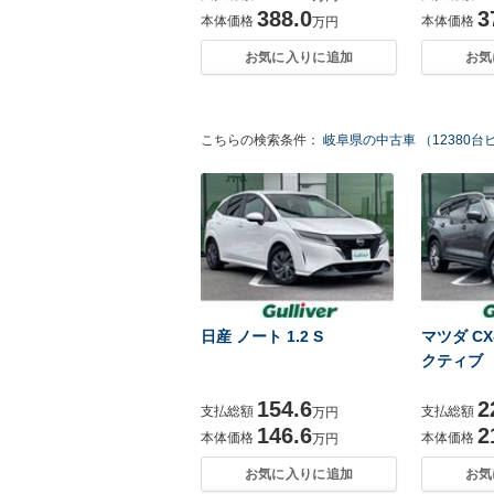
388.0
3
本体価格
本体価格
万円
お気に入りに追加
お気
こちらの検索条件：
岐阜県の中古車 （12380台
日産 ノート 1.2 S
マツダ CX-
クティブ
154.6
2
支払総額
支払総額
万円
146.6
2
本体価格
本体価格
万円
お気に入りに追加
お気