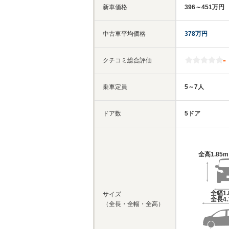
新車価格
396～451万円
中古車平均価格
378万円
-
クチコミ総合評価
乗車定員
5～7人
ドア数
5ドア
全高
1.85
全幅
1
サイズ
全長
4
（全長・全幅・全高）