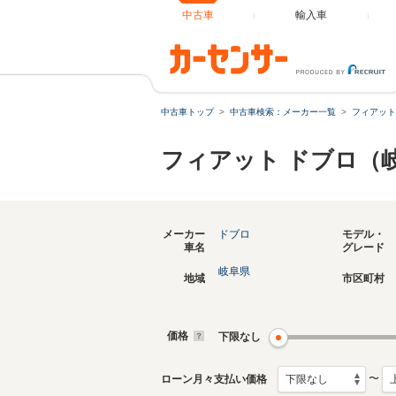
中古車
輸入車
中古車トップ
中古車検索：メーカー一覧
フィアット
フィアット ドブロ（
メーカー
ドブロ
モデル・
車名
グレード
岐阜県
地域
市区町村
価格
下限なし
〜
ローン月々支払い価格