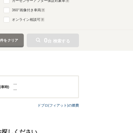
カーセンサーアフター保証対象車
360
°画像付き車両
オンライン相談可
0
条件をクリア
台 検索する
---
新車時)
---
ドブロ(フィアット)の燃費
お探しください。