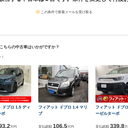
この条件で新着メールを受け取る
！こちらの中古車はいかがですか？
ト）
ドブロ 1.5 ディ
フィアット ドブロ 1.4 マリ
フィアット ドブロ 
ーボ
ブ
ーゼルターボ
93.2
106.5
339.8
支払総額
支払総額
万円
万円
万