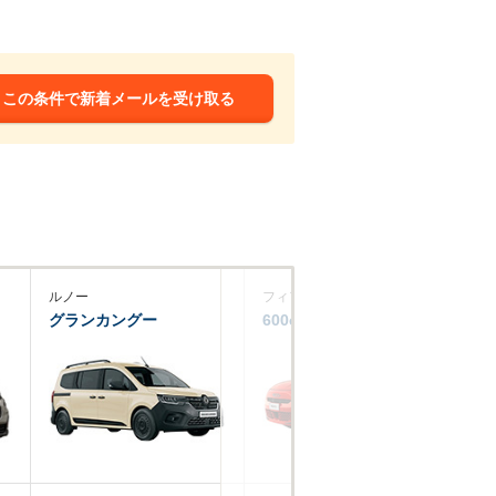
この条件で新着メールを受け取る
ルノー
フィアット
プ
グランカングー
600e
リ