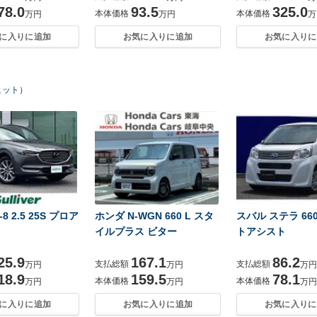
78.0
93.5
325.0
本体価格
本体価格
万円
万円
万
に入りに追加
お気に入りに追加
お気に入りに
ヒット）
8 2.5 25S プロア
ホンダ N-WGN 660 L スタ
スバル ステラ 660
イルプラス ビター
トアシスト
25.9
167.1
86.2
支払総額
支払総額
万円
万円
万円
18.9
159.5
78.1
本体価格
本体価格
万円
万円
万円
に入りに追加
お気に入りに追加
お気に入りに