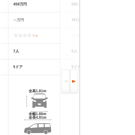
459万円
555～585万円
45
‐‐‐万円
351万円
43
-
-
7人
5人
7
5ドア
5ドア
5
全高
1.81m
全高
1.6m
全幅
1.86m
全幅
1.78m
全長
4.91m
全長
4.2m