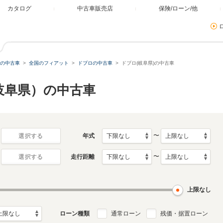
カタログ
中古車販売店
保険/ローン/他
の中古車
全国のフィアット
ドブロの中古車
ドブロ(岐阜県)の中古車
岐阜県）の中古車
〜
年式
選択する
〜
走行距離
選択する
上限なし
ローン種類
通常ローン
残価・据置ローン