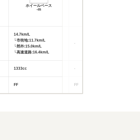
ホイールベース
ホイールベース
-m
-m
14.7km/L
18
└市街地:11.7km/L
└市
-
└郊外:15.0km/L
└郊
└高速道路:16.4km/L
└高
1333cc
-
14
FF
FF
FF