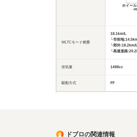
ホイール
-
18.1km/L
└市街地:14.5km
WLTCモード燃費
└郊外:18.2km/
└高速道路:20.2
排気量
1498cc
駆動方式
FF
ドブロの関連情報