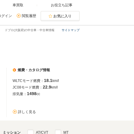
車買取
お役立ち記事
ログイン
閲覧履歴
お気に入り
ドブロ(大阪府)の中古車・中古車情報
サイトマップ
燃費・カタログ情報
18.1
WLTCモード燃費：
km/l
22.9
JC08モード燃費：
km/l
1498
排気量：
cc
詳しく見る
ミッション
AT/CVT
MT