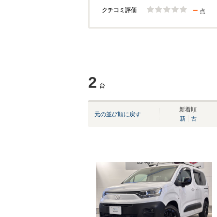
－
クチコミ評価
点
2
台
新着順
元の並び順に戻す
新
古