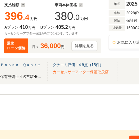
LEDヘッド
2025
年式
支払総額
車両本体価格
396
380
2028(
車検
.4
.0
万円
万円
保証付
保証
410
405.2
A
プラン
B
プラン
万円
万円
1500C
排気量
カーセンサーアフター保証がAプランに付いています
お気に入り
通常
36,000
詳細を見る
月々
円
ローン価格
 Ｐｏｓｓｏ Ｑｕａｔｔ
クチコミ評価：
4.9
点（
15
件）
カーセンサーアフター保証取扱店
【高品質FIAT専門店】国家資格保有整備士４名常駐◆全車両走行無制限の自社保証付き◆