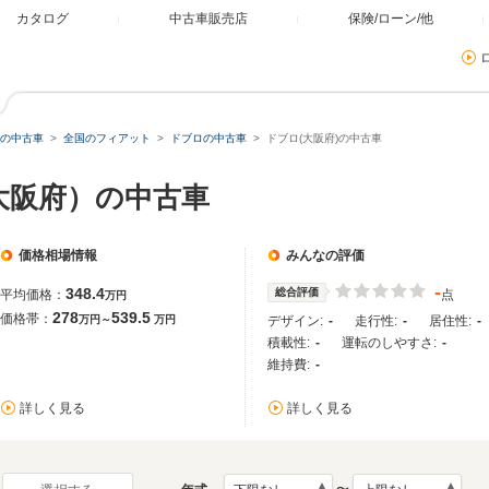
カタログ
中古車販売店
保険/ローン/他
の中古車
全国のフィアット
ドブロの中古車
ドブロ(大阪府)の中古車
大阪府）の中古車
価格相場情報
みんなの評価
-
348.4
総合評価
平均価格：
点
万円
278
539.5
価格帯：
万円～
万円
デザイン:
-
走行性:
-
居住性:
-
積載性:
-
運転のしやすさ:
-
維持費:
-
詳しく見る
詳しく見る