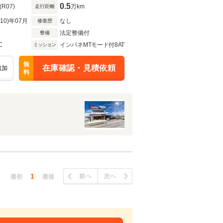
0.5
(R07)
万km
走行距離
R10)年07月
なし
修復歴
法定整備付
整備
C
インパネMTモード付8AT
ミッション
無
在庫確認・見積依頼
追加
料
1
前へ
次へ
最初
最後