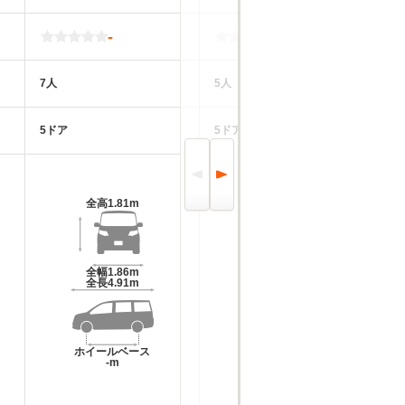
-
-
7人
5人
7
5ドア
5ドア
5
全高
1.81m
全高
1.6m
全幅
1.86m
全幅
1.78m
全長
4.91m
全長
4.2m
ホイールベース
ホイールベース
-m
-m