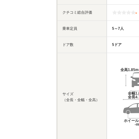
-
クチコミ総合評価
乗車定員
5～7人
ドア数
5ドア
全高
1.85
全幅
1
サイズ
全長
4
（全長・全幅・全高）
ホイール
-