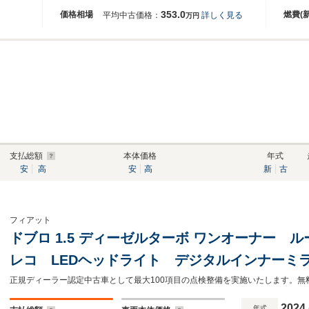
353.0
価格相場
燃費(
平均中古価格：
詳しく見る
万円
支払総額
本体価格
年式
安
高
安
高
新
古
フィアット
ドブロ 1.5 ディーゼルターボ ワンオーナー 
レコ LEDヘッドライト デジタルインナーミ
タータイヤ
2024
年式