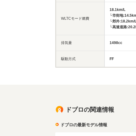
18.1km/L
└市街地:14.5km
WLTCモード燃費
└郊外:18.2km/
└高速道路:20.2
排気量
1498cc
駆動方式
FF
ドブロの関連情報
ドブロの最新モデル情報