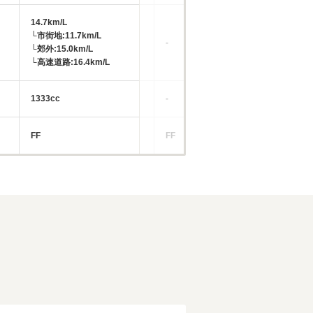
14.7km/L
18
└市街地:11.7km/L
└市
-
└郊外:15.0km/L
└郊
└高速道路:16.4km/L
└高
1333cc
-
14
FF
FF
FF