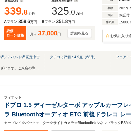
支払総額
車両本体価格
339
325
2027(
車検
.8
.0
万円
万円
保証付
保証
359.6
351.8
A
プラン
B
プラン
万円
万円
1500C
排気量
残価
37,000
詳細を見る
月々
円
ローン価格
お気に入り
堺／アバルト堺 認定中古
クチコミ評価：
4.9
点（
68
件）
フェア：
ー
展示できる車両の数に限りがございます。ご来店の際は事前にご連絡下さいませ。
フィアット
ドブロ 1.5 ディーゼルターボ アップルカープ
ラ Bluetoothオーディオ ETC 前後ドラレコ
ポットモニター コーナーセンサー スマートキー