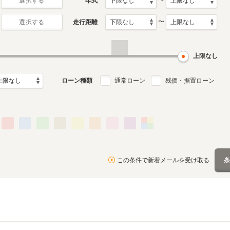
〜
年式
選択する
〜
走行距離
選択する
初代
月～2022年12月
2001年1月～2009年12月
ル
生産モデル
上限なし
ローン種類
通常ローン
残価・据置ローン
この条件で新着メールを受け取る