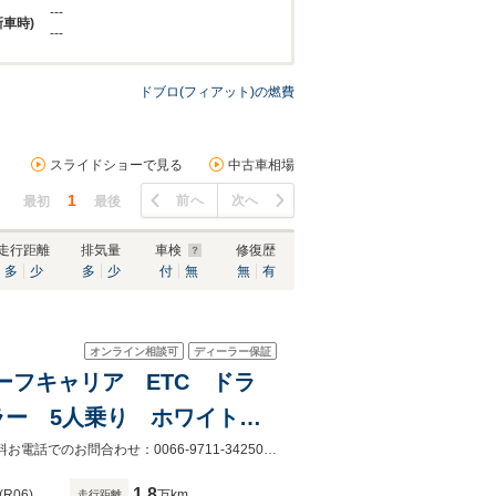
---
新車時)
---
ドブロ(フィアット)の燃費
スライドショーで見る
中古車相場
1
前へ
次へ
最初
最後
走行距離
排気量
車検
修復歴
多
少
多
少
付
無
無
有
オンライン相談可
ディーラー保証
ルーフキャリア ETC ドラ
ラー 5人乗り ホワイトレ
正規ディーラー認定中古車として最大100項目の点検整備を実施いたします。無料お電話でのお問合わせ：0066-9711-342505 営業時間：10:00～18:30（定休日：毎週火曜日・水曜日）。
1.8
(R06)
万km
走行距離