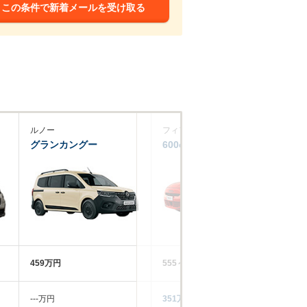
この条件で新着メールを受け取る
ルノー
フィアット
プ
グランカングー
600e
リ
459万円
555～585万円
45
‐‐‐万円
351万円
43