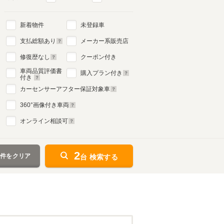
新着物件
未登録車
支払総額あり
メーカー系販売店
修復歴なし
クーポン付き
車両品質評価書
購入プラン付き
付き
カーセンサーアフター保証対象車
360
°画像付き車両
オンライン相談可
2
条件をクリア
台 検索する