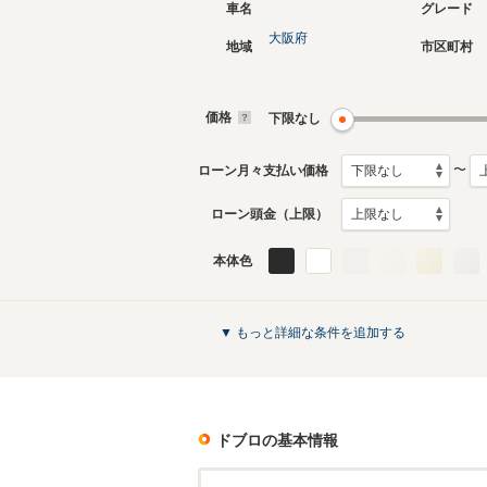
車名
グレード
大阪府
地域
市区町村
現行
2代目
2023年5月～生産中
2010年1
生産モデ
価格
下限なし
ドブロのカタログを見る
〜
ローン月々支払い価格
ローン頭金（上限）
本体色
▼ もっと詳細な条件を追加する
ドブロ
の基本情報