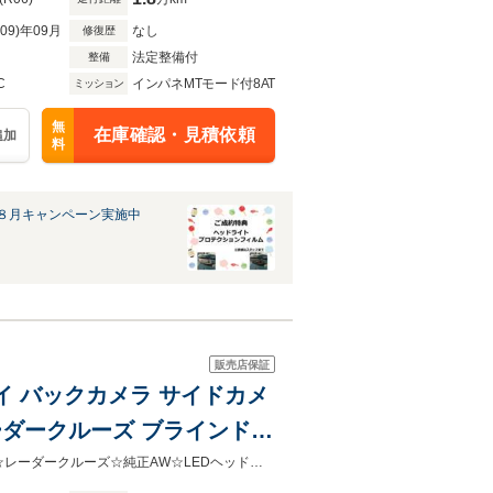
R09)年09月
なし
修復歴
法定整備付
整備
C
インパネMTモード付8AT
ミッション
無
在庫確認・見積依頼
追加
料
８月キャンペーン実施中
販売店保証
レイ バックカメラ サイドカメ
 レーダークルーズ ブラインドス
 プッシュスタート 純正AW
カープレイ☆バックモニター☆サイドカメラ☆Bluetooth☆シネマブラックBSM☆レーダークルーズ☆純正AW☆LEDヘッド☆内外装クリーニング済み♪新車保証継承付き♪