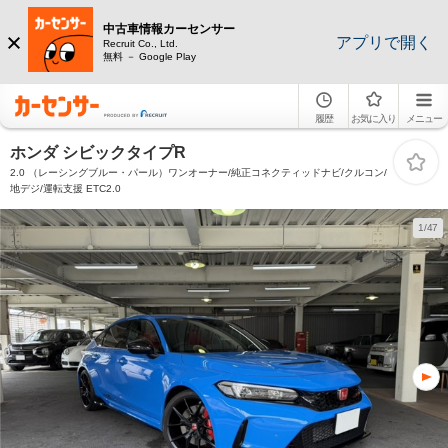
中古車情報カーセンサー
アプリで開く
Recruit Co., Ltd.
無料 － Google Play
履歴
お気に入り
メニュー
ホンダ シビックタイプR
2.0 （レーシングブルー・パール）ワンオーナー/純正コネクティッドナビ/クルコン/
地デジ/運転支援 ETC2.0
1/47