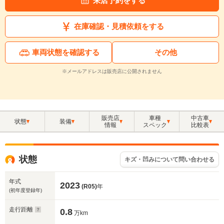
来店予約をする
在庫確認・見積依頼をする
車両状態を確認する
その他
※メールアドレスは販売店に公開されません
販売店
車種
中古車
状態
装備
情報
スペック
比較表
状態
キズ・凹みについて問い合わせる
年式
2023
(R05)
年
(初年度登録年)
走行距離
0.8
万km