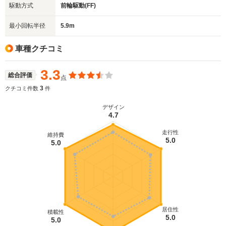
駆動方式
前輪駆動(FF)
最小回転半径
5.9m
車種クチコミ
3.3
総合評価
点
3
クチコミ件数
件
デザイン
4.7
走行性
維持費
5.0
5.0
居住性
積載性
5.0
5.0