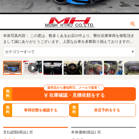
本体写真内容：
この度は、数多くあるお店の中より、弊社在庫車両を御覧頂き
まして誠にありがとうございます。上質なお車を多数取り揃えておりますの
で、ごゆっく…
販売店から最短即日、メールで返答！
無
在庫確認・見積依頼をする
料
無
無
車両状態を確認する
来店予約をする
料
料
支払総額(税込)
本体価格(税込)