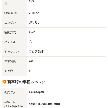
440
排気量
2000cc
エンジン
ガソリン
駆動方式
2WD
ハンドル
右
ミッション
フロア6MT
乗車定員
4名
ドア数
5
新車時の車種スペック
発売年月
22(R04)/09
車体寸法
4595x1890x1405(mm)
(全長x全幅x全高)