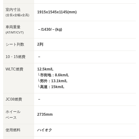
室内寸法
1915x1545x1145(mm)
(全長x全幅x全高)
車両重量
－/1430/－(kg)
(AT/MT/CVT)
シート列数
2列
10・15燃費
－
WLTC燃費
12.5km/L
└市街地：8.6km/L
└郊外：13.1km/L
└高速：15km/L
JC08燃費
－
ホイール
2735mm
ベース
使用燃料
ハイオク