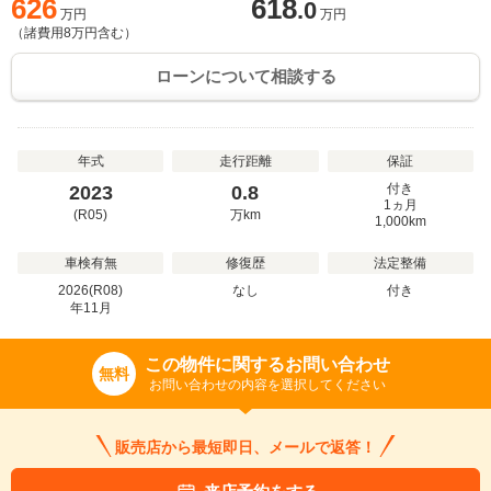
626
618
.0
万円
万円
（諸費用
8
万円含む）
ローンについて相談する
年式
走行距離
保証
付き
2023
0.8
1ヵ月
(R05)
万
km
1,000km
車検有無
修復歴
法定整備
2026(R08)
なし
付き
年
11
月
この物件に関するお問い合わせ
無料
お問い合わせの内容を選択してください
販売店から最短即日、メールで返答！