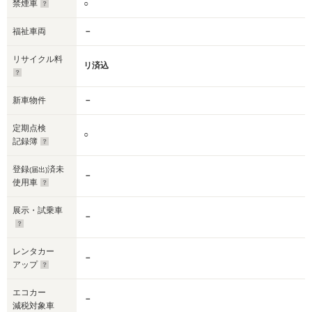
禁煙車
○
福祉車両
－
リサイクル料
リ済込
新車物件
－
定期点検
○
記録簿
登録
済未
(届出)
－
使用車
展示・試乗車
－
レンタカー
－
アップ
エコカー
－
減税対象車