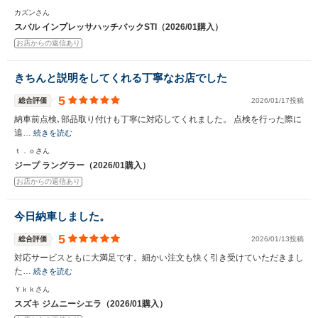
カズンさん
スバル インプレッサハッチバックSTI（2026/01購入）
お店からの返信あり
きちんと説明をしてくれる丁寧なお店でした
5
総合評価
2026/01/17投稿
納車前点検､部品取り付けも丁寧に対応してくれました。 点検を行った際に
追…
続きを読む
ｔ．ｏさん
ジープ ラングラー（2026/01購入）
お店からの返信あり
今日納車しました。
5
総合評価
2026/01/13投稿
対応サービスともに大満足です。細かい注文も快く引き受けていただきまし
た…
続きを読む
Ｙｋｋさん
スズキ ジムニーシエラ（2026/01購入）