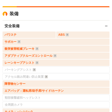
装備
安全装備
パワステ
ABS
サポカー
衝突被害軽減ブレーキ
アダプティブクルーズコントロール
レーンキープアシスト
パーキングアシスト
アクセル踏み間違い防止装置
障害物センサー
エアバッグ：運転席/助手席/サイド/カーテン
頸部衝撃緩和ヘッドレスト
全周囲カメラ
カメラ：－/－/バック