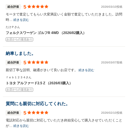
5
総合評価
2026/03/10投稿
モータで査定してもらい大変満足いく金額で査定していただきました。訪問
時…
続きを読む
たけＰさん
フォルクスワーゲン ゴルフR 4WD （2026/02購入）
お店からの返信あり
納車しました。
5
総合評価
2026/03/07投稿
親切丁寧な説明、融通がきいて良いお店です。
続きを読む
ｆｅｂ１２３４さん
トヨタ アルファード2.5 Z （2026/03購入）
お店からの返信あり
質問にも親切に対応してくれた。
5
総合評価
2026/02/10投稿
電話対応から親切に対応していただき終始安心して購入させていただくこと
が…
続きを読む