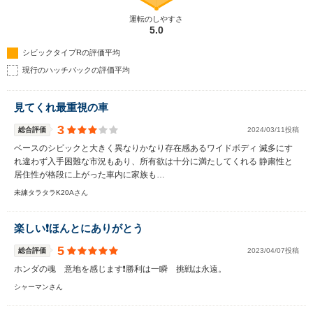
運転のしやすさ
5.0
シビックタイプRの評価平均
現行のハッチバックの評価平均
見てくれ最重視の車
3
総合評価
2024/03/11投稿
ベースのシビックと大きく異なりかなり存在感あるワイドボディ 滅多にす
れ違わず入手困難な市況もあり、所有欲は十分に満たしてくれる 静粛性と
居住性が格段に上がった車内に家族も…
未練タラタラK20Aさん
楽しい❗️ほんとにありがとう
5
総合評価
2023/04/07投稿
ホンダの魂 意地を感じます❗️勝利は一瞬 挑戦は永遠。
シャーマンさん