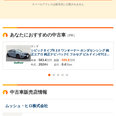
※メールアドレスは販売店に公開されません
あなたにおすすめの中古車
［PR］
ホンダ
シビックタイプR 2.0 ワンオーナー ホンダセンシング 純
正エアロ 純正ナビ バックC フルセグ ビルドインETC2.0
タイプRスポーツシート 純正19インチブラックAW BSM
583.4
589.8
本体：
万円
総額：
万円
純正マット センター3本出しマフラー OPカラー:ソニッ
2024
0.4
年式：
年
走行：
万km
クグレー・パール
中古車販売店情報
ムッシュ・ヒロ株式会社