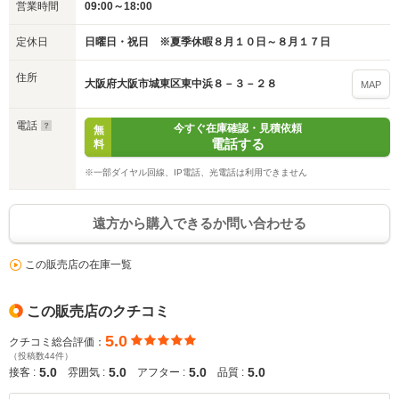
営業時間
09:00～18:00
定休日
日曜日・祝日 ※夏季休暇８月１０日～８月１７日
住所
大阪府大阪市城東区東中浜８－３－２８
MAP
電話
今すぐ在庫確認・見積依頼
無
電話する
料
※一部ダイヤル回線、IP電話、光電話は利用できません
遠方から購入できるか問い合わせる
この販売店の在庫一覧
この販売店のクチコミ
5.0
クチコミ総合評価：
（投稿数44件）
入力途中の情報を保存しますか？
5.0
5.0
5.0
5.0
接客 :
雰囲気 :
アフター :
品質 :
※次回問い合わせをする際に自動入力されます