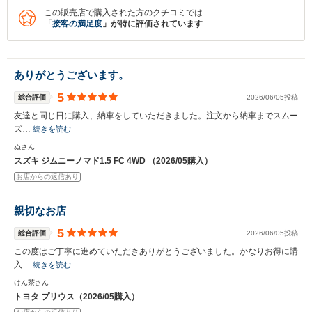
この販売店で購入された方のクチコミでは
※保存された情報は
90
日で破棄されます
「
接客の満足度
」が特に評価されています
いいえ
はい
ありがとうございます。
5
総合評価
2026/06/05投稿
友達と同じ日に購入、納車をしていただきました。注文から納車までスムー
ズ…
続きを読む
ぬさん
スズキ ジムニーノマド1.5 FC 4WD （2026/05購入）
お店からの返信あり
親切なお店
5
総合評価
2026/06/05投稿
この度はご丁寧に進めていただきありがとうございました。かなりお得に購
入…
続きを読む
けん茶さん
トヨタ プリウス（2026/05購入）