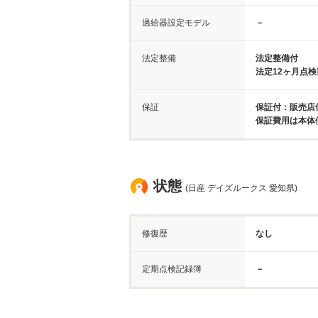
過給器設定モデル
－
法定整備
法定整備付
法定12ヶ月点
保証
保証付：販売店保
保証費用は本体
状態
(日産 デイズルークス 愛知県)
修復歴
なし
定期点検記録簿
－