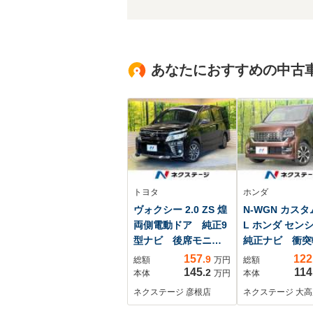
あなたにおすすめの中古
トヨタ
ホンダ
ヴォクシー 2.0 ZS 煌
N-WGN カスタム
両側電動ドア 純正9
L ホンダ セン
型ナビ 後席モニタ
純正ナビ 衝突
ー バックカメラ
装置 アダプテ
157
122
.9
総額
万円
総額
ETC 禁煙車 スマ
クルーズコント
145
114
.2
本体
万円
本体
ートキー LEDヘッ
ル バックカ
ネクステージ 彦根店
ネクステージ 大高
ド フォグランプ
ETC ドライ