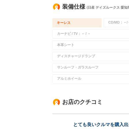
装備仕様
(日産 デイズルークス 愛知
CD/MD：－/
キーレス
カーナビ / TV：－ / －
本革シート
ディスチャージドランプ
サンルーフ・ガラスルーフ
アルミホイール
お店のクチコミ
とても良いクルマを購入出