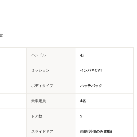
県)
ハンドル
右
ミッション
インパネCVT
ボディタイプ
ハッチバック
乗車定員
4名
ドア数
5
スライドドア
両側(片側のみ電動)