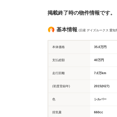
掲載終了時の物件情報です。
基本情報
(日産 デイズルークス 愛知
本体価格
35.0万円
支払総額
40万円
走行距離
7.0万km
(初度登録年)
2015(H27)
色
シルバー
排気量
660cc