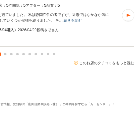
5
5
5
5
客：
雰囲気：
アフター：
品質：
を観ていました。 私は静岡在住の者ですが、近場ではなかなか気に
していくつか候補を絞りました。 そ…
続きを読む
/04購入）
2026/04/29投稿
さぽさん
このお店のクチコミをもっと読む
の中古情報。愛知県の「山田自動車販売（株） 」の車両を探すなら「カーセンサー」！