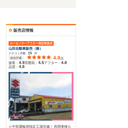
販売店情報
カーセンサーアフター保証取扱店
山田自動車販売（株）
15
クチコミ件数
件
4.9
総合評価
点
4.9
4.5
4.8
接客：
雰囲気：
アフター：
4.8
品質：
☆中部運輸局指定工場完備！ 民間車検も