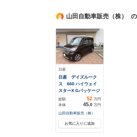
純正16インチアル
ーダー Blueto
ミ オートライト
生 フルセグ 
デュアルエアコン
山田自動車販売（株） 
ヘッドライト 
Bluetooth CD
ートキー 電動
DVD
キングブレーキ
日産
日産 デイズルーク
ス 660 ハイウェイ
スターX Gパッケージ
52
総額
万円
45
.0
本体
万円
山田自動車販売（株）
お気に入りに追加