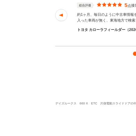
5
接
総合評価
点
うことでとても不安
約1ヶ月、毎日のように中古車情報
入った車両が無く、東海地方で検索
ｓしゅわっちさん
トヨタ カローラフィールダー（2026
デイズルークス 660 X ETC 片側電動スライドドア