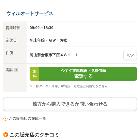
ウィルオートサービス
営業時間
09:00～18:30
定休日
年末年始・ＧＷ・お盆
入力途中の情報を保存しますか？
住所
岡山県倉敷市下庄４８１－１
MAP
※次回問い合わせをする際に自動入力されます
※保存された情報は
90
日で破棄されます
電話
今すぐ在庫確認・見積依頼
無
電話する
料
いいえ
はい
※一部ダイヤル回線、IP電話、光電話は利用できません
遠方から購入できるか問い合わせる
この販売店の在庫一覧
この販売店のクチコミ