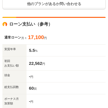
他のプランがあるか問い合わせる
ローン支払い（参考）
17,100
通常ローン
月々
円
実質年率
5.5
%
初回
22,562
円
お支払い額
頭金
-
円
総支払回数
60
回
ボーナス月
-
円
加算額