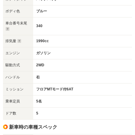
ボディ色
ブルー
車台番号末尾
340
排気量
1990cc
エンジン
ガソリン
駆動方式
2WD
ハンドル
右
ミッション
フロアMTモード付6AT
乗車定員
5名
ドア数
5
新車時の車種スペック