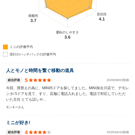
居住性
積載性
4.1
3.7
運転のしやすさ
3.6
ミニの評価平均
現行のハッチバックの評価平均
人とモノと時間を繋ぐ移動の道具
5
総合評価
2026/08/03投稿
今回、買替えの為に、MINI/5ドアを探してました。MINI加古川店で、デモレ
ンタ/ 5ドアを見て、すぐ、店舗に電話入れました。電話で対応していただ
いた主任 とても話しや…
モンキーさん
ミニが好き!
4
総合評価
2025/04/10投稿