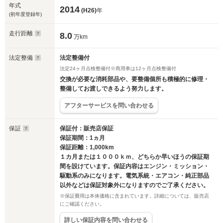
年式
2014
(H26)
年
(初年度登録年)
走行距離
8.0
万km
法定整備
法定整備付
法定24ヶ月点検整備付※商用車は12ヶ月点検整備付
交換が必要な消耗部品や、要整備個所も積極的に修理・
整備してお渡しできるよう努力します。
アフターサービスを問い合わせる
保証
保証付：販売店保証
保証期間：1ヵ月
保証距離：1,000km
１カ月または１０００ｋｍ、どちらか早いほうの保証期
間を設けています。保証内容はエンジン・ミッション・
駆動系のみになります。電気系統・エアコン・純正部品
以外などは保証対象外になりますのでご了承ください。
※保証費用は本体価格に含まれています。詳細については、販売店
にご確認ください。
詳しい保証内容を問い合わせる