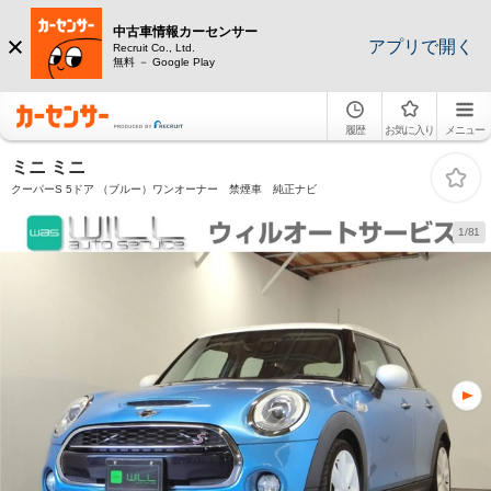
中古車情報カーセンサー
アプリで開く
Recruit Co., Ltd.
無料 － Google Play
履歴
お気に入り
メニュー
ミニ ミニ
クーパーS 5ドア （ブルー）ワンオーナー 禁煙車 純正ナビ
1/81