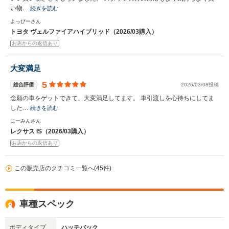
い物…
続きを読む
よっぴーさん
トヨタ ヴェルファイアハイブリッド（2026/03購入）
お店からの返信あり
大変満足
5
総合評価
2026/03/08投稿
念願の車をゲットできて、大変満足してます。 車引渡しを心待ちにしてま
した…
続きを読む
にーみんさん
レクサス IS（2026/03購入）
お店からの返信あり
この販売店のクチコミ一覧へ(45件)
車種スペック
ボディタイプ
ハッチバック