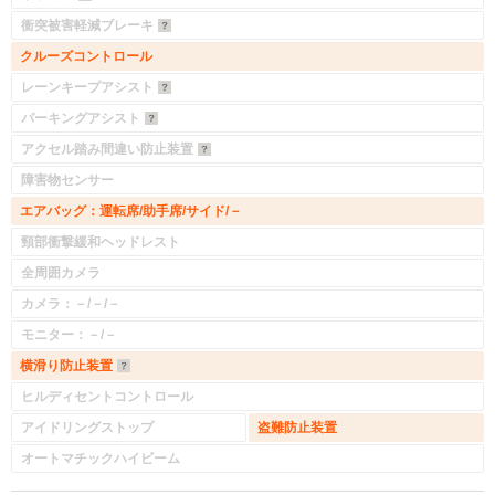
衝突被害軽減ブレーキ
クルーズコントロール
レーンキープアシスト
パーキングアシスト
アクセル踏み間違い防止装置
障害物センサー
エアバッグ：運転席/助手席/サイド/－
頸部衝撃緩和ヘッドレスト
全周囲カメラ
カメラ：－/－/－
モニター：－/－
横滑り防止装置
ヒルディセントコントロール
アイドリングストップ
盗難防止装置
オートマチックハイビーム