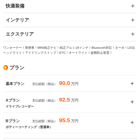
快適装備
インテリア
エクステリア
ワンオーナー！禁煙車！MINI純正ナビ！純正アルミ18インチ！Bluetooth対応！ターボ！LEDj
ヘッドライト！アイドリングストップ！ETC！オートライト！盗難防止装置！
プラン
90.0
万円
基本プラン
支払総額（税込）
92.5
万円
Aプラン
支払総額（税込）
ドライブレコーダー
95.5
万円
Bプラン
支払総額（税込）
ボディーコーティング（普通車）