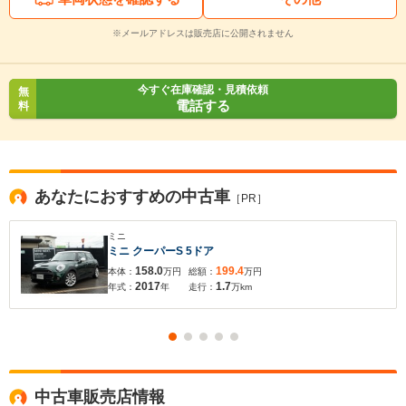
※メールアドレスは販売店に公開されません
今すぐ在庫確認・見積依頼
無
電話する
料
あなたにおすすめの中古車
［PR］
ミニ
ミニ クーパーS 5ドア
158.0
199.4
本体：
万円
総額：
万円
2017
1.7
年式：
年
走行：
万km
中古車販売店情報