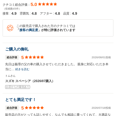
5.0
クチコミ総合評価：
（投稿数45件）
4.9
4.8
4.8
4.9
接客 :
雰囲気 :
アフター :
品質 :
この販売店で購入された方のクチコミでは
「
接客の満足度
」が特に評価されています
ご購入の御礼
5
総合評価
2026/08/01投稿
先日は義理の父の車の購入させていただきました。 親身に対応いただき本
当に…
続きを読む
トムさん
スズキ スペーシア（2026/07購入）
お店からの返信あり
とても満足です！
5
総合評価
2026/07/18投稿
販売店の方がとっても話しやすく、なんでも相談に乗ってくれて、大満足な