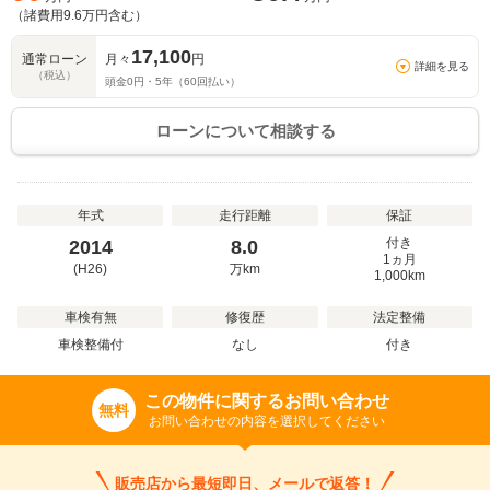
（諸費用
9.6
万円含む）
17,100
通常ローン
月々
円
詳細を見る
（税込）
頭金
0
円・
5
年（
60
回払い）
ローンについて相談する
年式
走行距離
保証
付き
2014
8.0
1ヵ月
(H26)
万
km
1,000km
車検有無
修復歴
法定整備
車検整備付
なし
付き
この物件に関するお問い合わせ
無料
お問い合わせの内容を選択してください
販売店から最短即日、メールで返答！