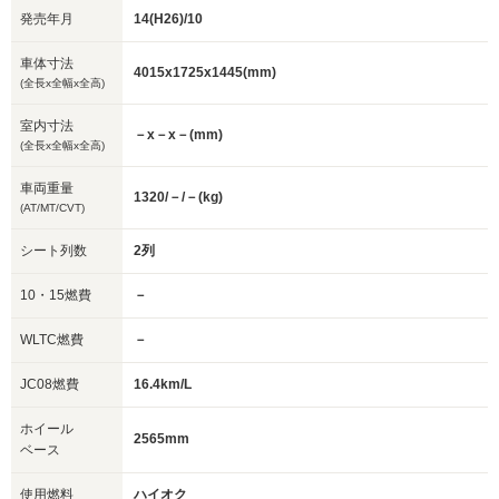
発売年月
14(H26)/10
車体寸法
4015x1725x1445(mm)
(全長x全幅x全高)
室内寸法
－x－x－(mm)
(全長x全幅x全高)
車両重量
1320/－/－(kg)
(AT/MT/CVT)
シート列数
2列
10・15燃費
－
WLTC燃費
－
JC08燃費
16.4km/L
ホイール
2565mm
ベース
使用燃料
ハイオク