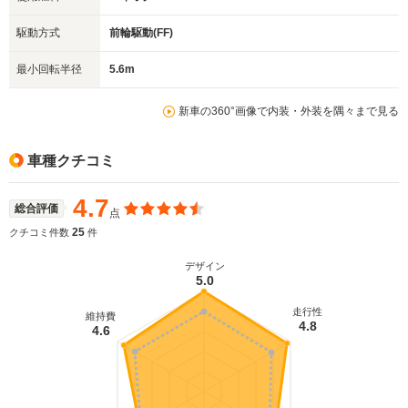
駆動方式
前輪駆動(FF)
最小回転半径
5.6m
新車の360°画像で内装・外装を隅々まで見る
車種クチコミ
4.7
総合評価
点
25
クチコミ件数
件
デザイン
5.0
走行性
維持費
4.8
4.6