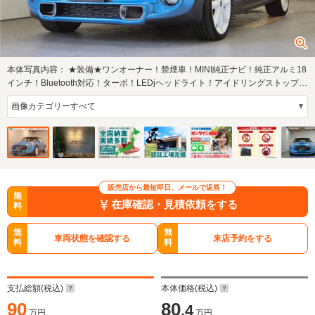
本体写真内容：
★装備★ワンオーナー！禁煙車！MINI純正ナビ！純正アルミ18
インチ！Bluetooth対応！ターボ！LEDjヘッドライト！アイドリングストップ！
ETC！オー…
販売店から最短即日、メールで返答！
無
在庫確認・見積依頼をする
料
無
無
車両状態を確認する
来店予約をする
料
料
支払総額(税込)
本体価格(税込)
90
80
.4
万円
万円