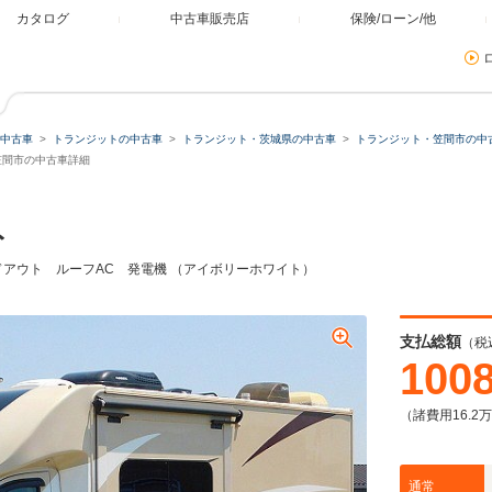
カタログ
中古車販売店
保険/ローン/他
中古車
トランジットの中古車
トランジット・茨城県の中古車
トランジット・笠間市の中
ミュレーター
笠間市の中古車詳細
ト
類
ドアウト ルーフAC 発電機 （アイボリーホワイト）
残価・据置ローン
支払総額
（税
100
（諸費用16.2
本体価格
自由に設定
通常