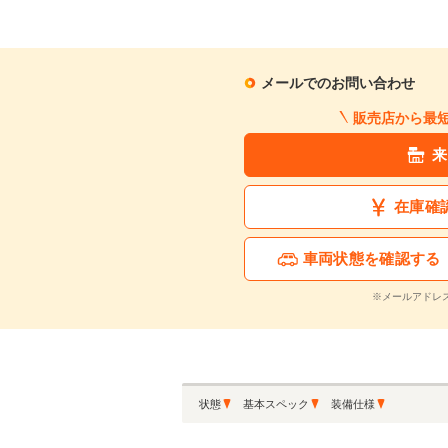
月々の支払額
10
.2
万
メールでのお問い合わせ
※シミュレーション結果は
販売店から最
※シミュレーションしたロ
来
この中古車に関
在庫確
車両状態を確認する
※メールアドレ
状態
基本スペック
装備仕様