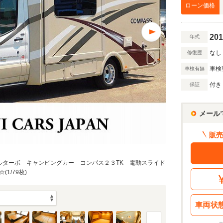
万円
ローン価格
201
年式
万円
なし
修復歴
車検
車検有無
額 で計算
付き
保証
借入額
割賦販売価格：
1219.2
万円
シミュレーショ
利息分：
211
万円
万円
メール
・金利・ボーナス払い
販売
ゼルターボ キャンピングカー コンパス２３TK 電動スライド
回
1/79枚)
10
返済期間
年
車両状