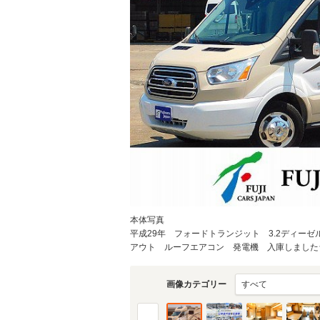
物件価格
頭金
通常ローン・支払総
10
.2
月々の
支払額
支払回数
本体写真
平成29年 フォードトランジット 3.2ディー
支払回数
アウト ルーフエアコン 発電機 入庫しました☆(
画像カテゴリー