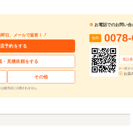
1回目
割賦販売価格：
1219.2
万円
2回目以降
101,
利息分：
211
万円
ボーナス月
円
支払回数：
120
回
お電話でのお問い合
入力された条件で算出した概算金額となります。お支払い金額の目安としてご利用ください。
0078-
短即日、メールで返答！
無料
ーン金利は参考値です。実店舗での金利は異なる場合があります。
店予約をする
するお問い合わせ
電話番
認・見積依頼をする
※一部ダイ
トランジット キャンピングカー コンパス23TK 電動スライドアウト ルーフAC 発電機
お店
その他
支払総額
車両本体価格
年式
走行距離
2018
2.1
無
1008.2
992.0
在庫
万円
万円
(H30)
万km
料
スは販売店に公開されません
再シミュレーションする