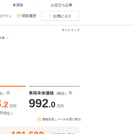
車買取
お役立ち記事
ログイン
閲覧履歴
お気に入り
サイトマップ
古車
車両本体価格
込）
（税込）
8
992
.2
.0
万円
万円
万円含む）
価格見直しメールを受け取る