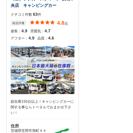
央店 キャンピングカー
63
クチコミ件数
件
4.8
総合評価
点
4.9
4.7
接客：
雰囲気：
4.9
4.6
アフター：
品質：
総在庫150台以上！キャンピングカーに
関する事ならトータルでおまかせ下さ
い！
住所
茨城県笠間市旭町４４