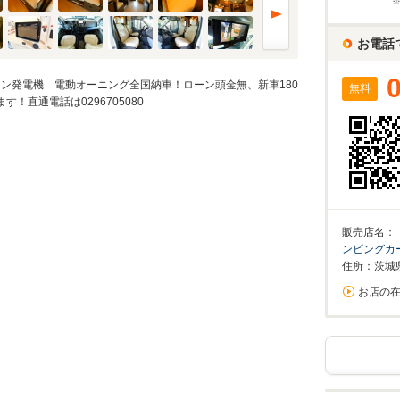
%
お電話
実店舗での金利は異なる場合がありますのでご注意ください。
ナン発電機 電動オーニング全国納車！ローン頭金無、新車180
無料
！直通電話は0296705080
万円
算額
/回
0%が上限です。
回数
回
販売店名：
ンピングカ
住所：茨城
お店の
ーション結果
割賦販売価格内訳
支払総額 で計算