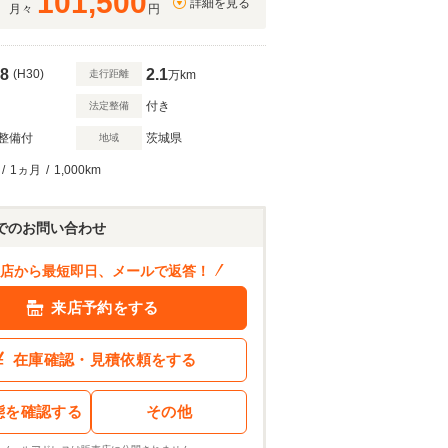
101,500
詳細を見る
月々
円
8
2.1
(H30)
走行距離
万km
付き
法定整備
整備付
茨城県
地域
/
1ヵ月
/
1,000km
1008
.2
万円
ン結果を見る
でのお問い合わせ
店から最短即日、メールで返答！
来店予約をする
在庫確認・見積依頼をする
態を確認する
その他