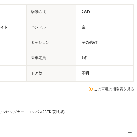
駆動方式
2WD
ワイト
ハンドル
左
ミッション
その他AT
乗車定員
6名
ドア数
不明
この車種の相場表を見る
ャンピングカー コンパス23TK 茨城県)