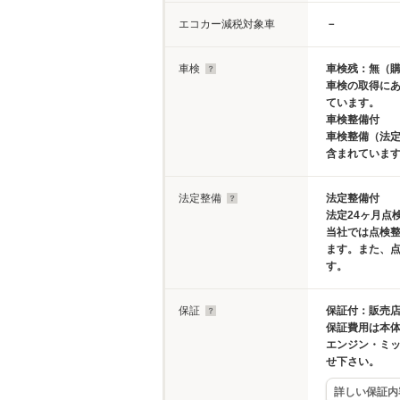
エコカー減税対象車
－
車検
車検残：無（
車検の取得に
ています。
車検整備付
車検整備（法定
含まれていま
法定整備
法定整備付
法定24ヶ月点
当社では点検
ます。また、
す。
保証
保証付：販売店
保証費用は本
エンジン・ミ
せ下さい。
詳しい保証内