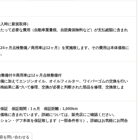
購入時に新規取得）
あたって必要な費用（自動車重量税、自賠責保険料など）が支払総額に含まれ
24ヶ月点検整備／商用車は12ヶ月）を実施致します。その費用は本体価格に
す。
検整備付※商用車は12ヶ月点検整備付
整備に加えてエンジンオイル、オイルフィルター、ワイパーゴムの交換を行い
点検結果に基づいて修理、交換が必要と判断された部品を修理、交換致しま
保証 保証期間：1ヵ月 保証距離：1,000km
体価格に含まれています。詳細については、販売店にご確認ください。
ッション・デフ本体を保証致します（一部条件有り）。詳細はお気軽にお問合
容を問い合わせる