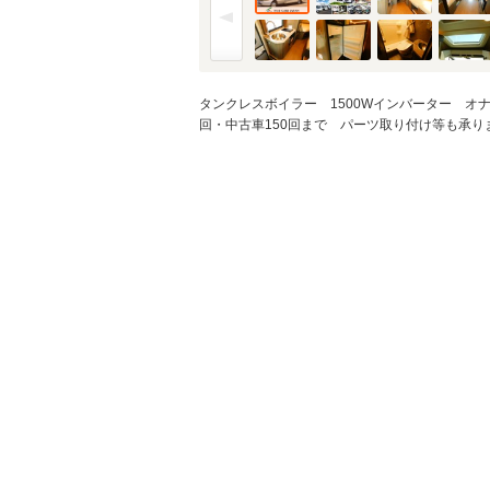
金利
※金利は参考値です。
タンクレスボイラー 1500Wインバーター オ
回・中古車150回まで パーツ取り付け等も承ります
ボーナス月加
※ボーナスは支払額の5
ボーナス支払
シミュレ
通常ローン・