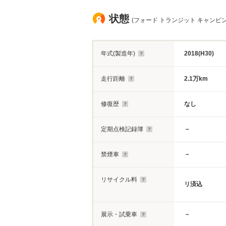
状態
(フォード トランジット キャンピン
年式(製造年)
2018(H30)
走行距離
2.1万km
修復歴
なし
定期点検記録簿
－
禁煙車
－
リサイクル料
リ済込
展示・試乗車
－