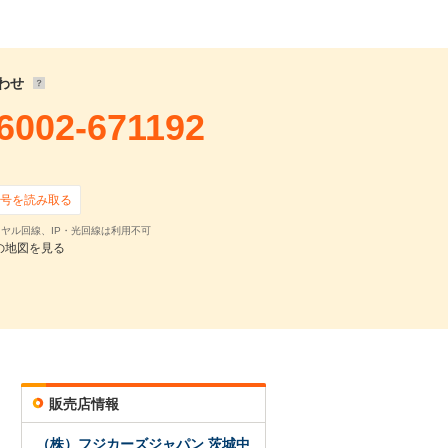
113,125
円
500
円 ×
119
回
0
円 ×
0
回
わせ
6002-671192
号を読み取る
ヤル回線、IP・光回線は利用不可
の地図を見る
確認・見積依頼
販売店情報
（株）フジカーズジャパン 茨城中