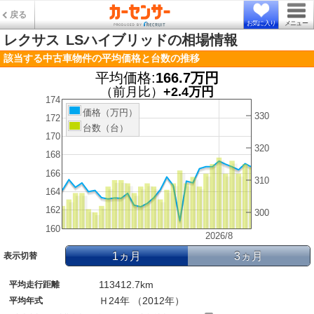
戻る
お気に入り
メニュー
レクサス
LSハイブリッドの相場情報
該当する中古車物件の平均価格と台数の推移
平均価格:
166.7万円
（前月比）
+2.4万円
174
価格（万円）
330
172
台数（台）
170
320
168
166
310
164
162
300
160
2026/8
1ヵ月
3ヵ月
表示切替
113412.7km
平均走行距離
Ｈ24年 （2012年）
平均年式