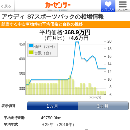
戻る
お気に入り
メニュー
アウディ
S7スポーツバックの相場情報
該当する中古車物件の平均価格と台数の推移
平均価格:
368.9万円
（前月比）
+4.6万円
20
450
価格（万円）
18
台数（台）
16
400
14
12
350
10
8
300
6
2026/8
1ヵ月
3ヵ月
表示切替
49750.0km
平均走行距離
Ｈ28年 （2016年）
平均年式