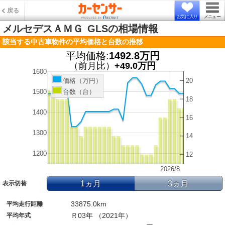
戻る
お気に入り
メニュー
メルセデスＡＭＧ
GLSの相場情報
該当する中古車物件の平均価格と台数の推移
平均価格:
1492.8万円
（前月比）
+49.0万円
1600
20
価格（万円）
台数（台）
1500
18
1400
16
1300
14
1200
12
2026/8
1ヵ月
3ヵ月
表示切替
33875.0km
平均走行距離
Ｒ03年 （2021年）
平均年式