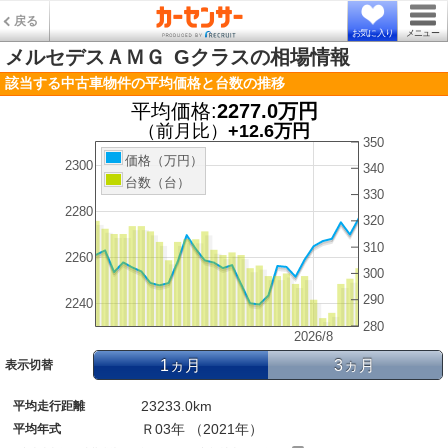
戻る
お気に入り
メニュー
メルセデスＡＭＧ
Gクラスの相場情報
該当する中古車物件の平均価格と台数の推移
平均価格:
2277.0万円
（前月比）
+12.6万円
350
価格（万円）
2300
340
台数（台）
330
2280
320
310
2260
300
290
2240
280
2026/8
1ヵ月
3ヵ月
表示切替
23233.0km
平均走行距離
Ｒ03年 （2021年）
平均年式