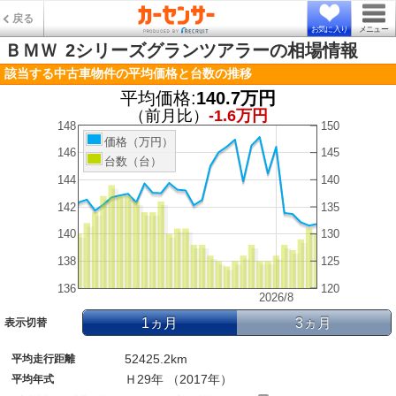
戻る
お気に入り
メニュー
ＢＭＷ
2シリーズグランツアラーの相場情報
該当する中古車物件の平均価格と台数の推移
平均価格:
140.7万円
（前月比）
-1.6万円
148
150
価格（万円）
146
145
台数（台）
144
140
142
135
140
130
138
125
136
120
2026/8
1ヵ月
3ヵ月
表示切替
52425.2km
平均走行距離
Ｈ29年 （2017年）
平均年式