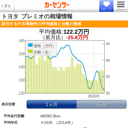
戻る
お気に入り
メニュー
トヨタ
プレミオの相場情報
該当する中古車物件の平均価格と台数の推移
平均価格:
122.2万円
（前月比）
-25.8万円
160
45
価格（万円）
台数（台）
150
40
140
35
130
120
30
2026/8
1ヵ月
3ヵ月
表示切替
48090.9km
平均走行距離
Ｈ26年 （2014年）
平均年式