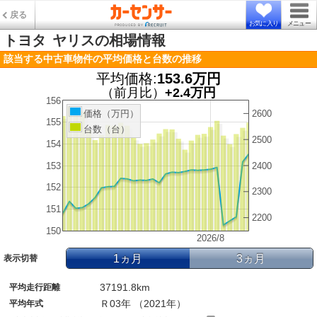
戻る
お気に入り
メニュー
トヨタ
ヤリスの相場情報
該当する中古車物件の平均価格と台数の推移
平均価格:
153.6万円
（前月比）
+2.4万円
156
2600
価格（万円）
155
台数（台）
2500
154
153
2400
152
2300
151
2200
150
2026/8
1ヵ月
3ヵ月
表示切替
37191.8km
平均走行距離
Ｒ03年 （2021年）
平均年式