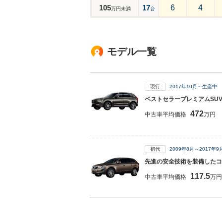
105
17
6
4
万円未満
台
モデル一覧
現行
2017年10月～生産中
ベストセラープレミアムSUV
472
中古車平均価格
万円
初代
2009年8月～2017年
先進の安全技術を装備したコ
117.5
中古車平均価格
万円