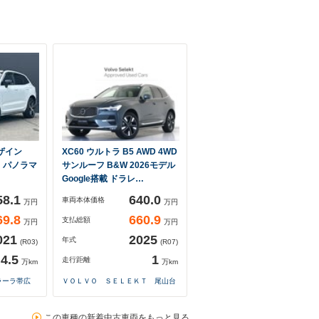
デザイン
XC60 ウルトラ B5 AWD 4WD
・パノラマ
サンルーフ B&W 2026モデル
Google搭載 ドラレ…
58.1
640.0
車両本体価格
万円
万円
69.8
660.9
支払総額
万円
万円
021
2025
年式
(R03)
(R07)
4.5
1
走行距離
万km
万km
ラーラ帯広
ＶＯＬＶＯ ＳＥＬＥＫＴ 尾山台
この車種の新着中古車両をもっと見る