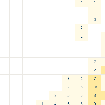
1
1
1
3
2
1
2
2
3
1
7
2
3
16
2
5
5
8
1
4
6
6
9