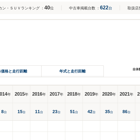
40
622
カン・ＳＵＶランキング
：
位
中古車掲載台数
：
台
取扱店
全体
体価格と走行距離
年式と走行距離
014
2015
2016
2017
2018
2019
2020
2021
2
年
年
年
年
年
年
年
年
8
15
11
23
51
42
35
86
台
台
台
台
台
台
台
台