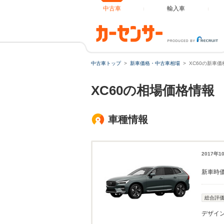
中古車
輸入車
中古車トップ
新車価格・中古車相場
XC60の新車
XC60の相場価格情報
車種情報
2017年
新車時
総合評
デザイ