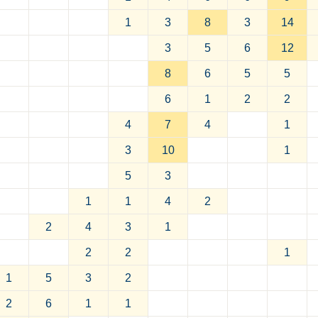
1
3
8
3
14
3
5
6
12
8
6
5
5
6
1
2
2
4
7
4
1
3
10
1
5
3
1
1
4
2
2
4
3
1
2
2
1
1
5
3
2
2
6
1
1