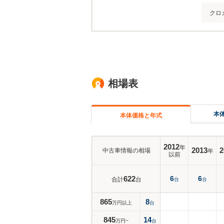
クロ
相場表
本
本体価格と年式
2012
年
2013
2
中古車情報の相場
年
以前
622
6
6
合計
台
台
台
865
8
万円以上
台
845
14
万円~
台