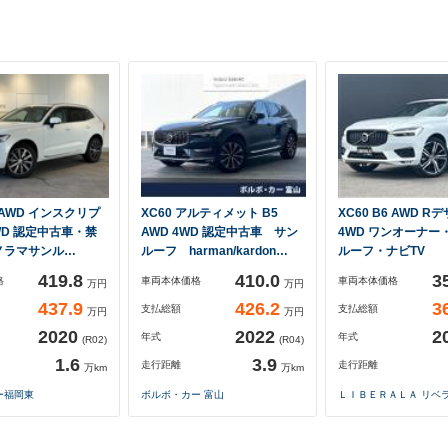
5 AWD インスクリプ
XC60 アルティメット B5
XC60 B6 AWD R
WD 認定中古車・禁
AWD 4WD 認定中古車 サン
4WD ワンオーナー
ノラマサンル…
ルーフ harman/kardon…
ルーフ・ナビTV
419.8
410.0
3
格
車両本体価格
車両本体価格
万円
万円
437.9
426.2
3
支払総額
支払総額
万円
万円
2020
2022
2
年式
年式
(R02)
(R04)
1.6
3.9
走行距離
走行距離
万km
万km
ー福岡東
ボルボ・カー 富山
ＬＩＢＥＲＡＬＡ リベ