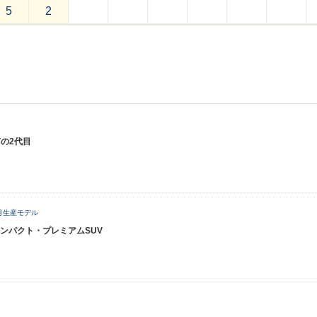
5
2
の2代目
9月生産モデル
ンパクト・プレミアムSUV