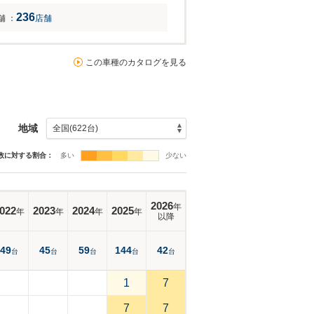
236
舗
：
店舗
この車種のカタログを見る
地域
数に対する割合：
多い
少ない
2026
年
022
2023
2024
2025
年
年
年
年
以降
49
45
59
144
42
台
台
台
台
台
1
7
7
7