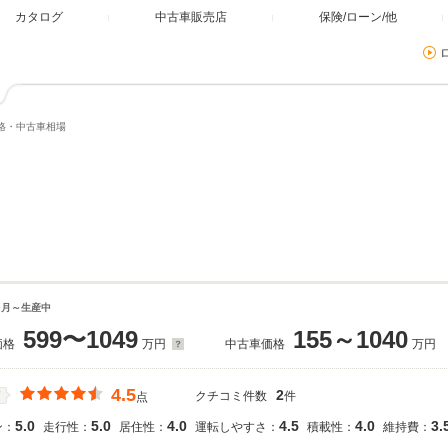
カタログ
中古車販売店
保険/ローン/他
価格・中古車相場
10月～生産中
599〜1049
155～1040
価格
万円
中古車価格
万円
4.5
2
クチコミ件数
件
価
点
5.0
5.0
4.0
4.5
4.0
3.
ン：
走行性：
居住性：
運転しやすさ：
積載性：
維持費：