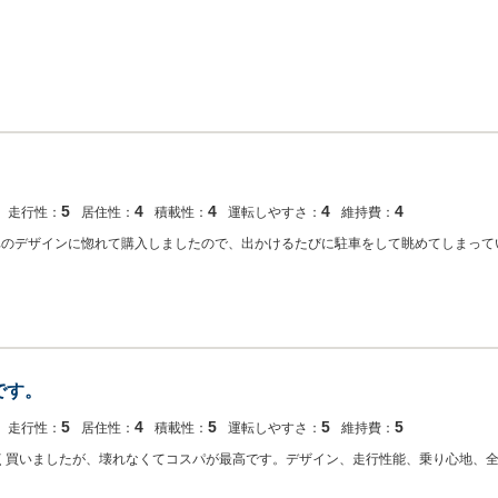
5
4
4
4
4
走行性：
居住性：
積載性：
運転しやすさ：
維持費：
車のデザインに惚れて購入しましたので、出かけるたびに駐車をして眺めてしまって
です。
5
4
5
5
5
走行性：
居住性：
積載性：
運転しやすさ：
維持費：
く買いましたが、壊れなくてコスパが最高です。デザイン、走行性能、乗り心地、全