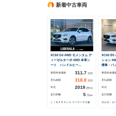
新着中古車両
XC60 D4 AWD モメンタム デ
XC60 B
ィーゼルターボ 4WD 本革シ
ション 4
ート ハンドルヒー…
煙車・パ
311.7
車両本体価格
車両本体価
万円
318.8
支払総額
支払総額
万円
2019
年式
年式
(R01)
5
走行距離
走行距離
万km
ＬＩＢＥＲＡＬＡ リベラーラ小倉
ボルボ・カ