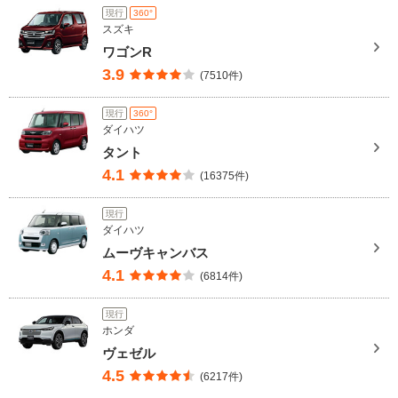
現行
360°
スズキ
ワゴンR
3.9
(7510件)
現行
360°
ダイハツ
タント
4.1
(16375件)
現行
ダイハツ
ムーヴキャンバス
4.1
(6814件)
現行
ホンダ
ヴェゼル
4.5
(6217件)