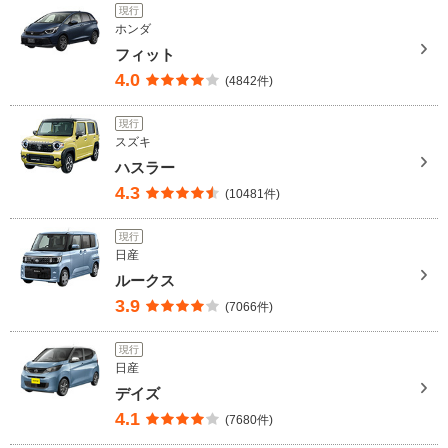
現行
ホンダ
フィット
4.0
(4842件)
現行
スズキ
ハスラー
4.3
(10481件)
現行
日産
ルークス
3.9
(7066件)
現行
日産
デイズ
4.1
(7680件)