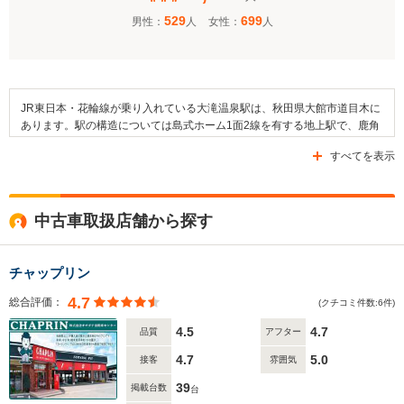
529
699
男性：
人
女性：
人
JR東日本・花輪線が乗り入れている大滝温泉駅は、秋田県大館市道目木に
あります。駅の構造については島式ホーム1面2線を有する地上駅で、鹿角
花輪駅（かづのはなわえき）が管理している無人駅となっています。そし
すべてを表示
て、花輪線内では十二所駅や扇田駅が当駅と隣接している駅になっていま
す。近隣地域には森林や田畑が広がっており、米代川が流れています。ま
た、駅の周辺地域には稲荷神社や神明社といった神社が建てられていま
す。なお、大滝温泉駅の近隣エリアには国道103号線や県道136号線などの
中古車取扱店舗から探す
道路が通っています。
チャップリン
4.7
総合評価：
(クチコミ件数:6件)
4.5
4.7
品質
アフター
4.7
5.0
接客
雰囲気
39
掲載台数
台