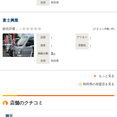
住所
秋田県
富士興業
-
総合評価：
(クチコミ件数:-件)
-
-
品質
アフター
-
-
接客
雰囲気
3
掲載台数
台
住所
秋田県
もっと見る
秋田県の加盟店を見る
店舗のクチコミ
満足