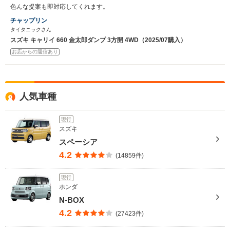
色んな提案も即対応してくれます。
チャップリン
タイタニックさん
スズキ キャリイ 660 金太郎ダンプ 3方開 4WD（2025/07購入）
お店からの返信あり
人気車種
現行
スズキ
スペーシア
4.2
(14859件)
現行
ホンダ
N-BOX
4.2
(27423件)