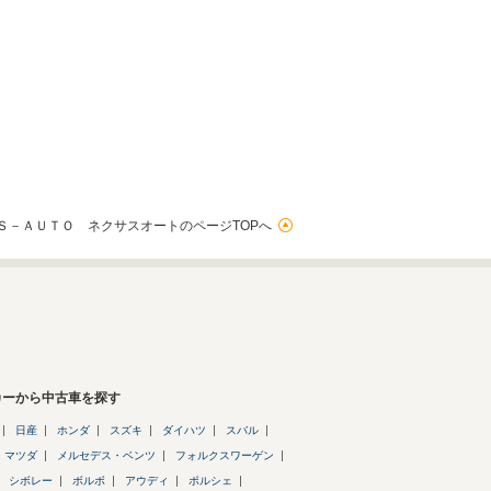
Ｓ－ＡＵＴＯ ネクサスオートのページTOPへ
カーから中古車を探す
日産
ホンダ
スズキ
ダイハツ
スバル
マツダ
メルセデス・ベンツ
フォルクスワーゲン
シボレー
ボルボ
アウディ
ポルシェ