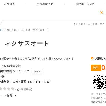
カタログ
中古車販売店
保険/ローン/他
ＮＥＸＵＳ－ＡＵＴＯ ネクサ
店
ＮＥＸＵＳ－ＡＵＴＯ ネクサスオート
Ｏ ネクサスオート
お問い
大館駅から５分！コンビニ感覚でお立ち寄りいただけます！
0
－ＸＵＳ株式会社
無料
館市御成町３－５－１７
MAP
8:00
年末年始・ＧＷ・夏季（８／１１～１６）
-
点
(投稿数-件)
※一部ダイヤ
-
-
ー：
品質：
※車の購入に
せはご遠慮く