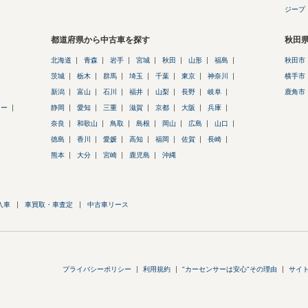
ジープ
都道府県から中古車を探す
秋田
北海道
青森
岩手
宮城
秋田
山形
福島
秋田市
茨城
栃木
群馬
埼玉
千葉
東京
神奈川
横手市
新潟
富山
石川
福井
山梨
長野
岐阜
鹿角市
ター
静岡
愛知
三重
滋賀
京都
大阪
兵庫
奈良
和歌山
鳥取
島根
岡山
広島
山口
徳島
香川
愛媛
高知
福岡
佐賀
長崎
熊本
大分
宮崎
鹿児島
沖縄
入車
車買取・車査定
中古車リース
プライバシーポリシー
利用規約
"カーセンサーは安心"その理由
サイ