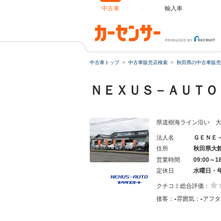
中古車
輸入車
中古車トップ
中古車販売店検索
秋田県の中古車販売
ＮＥＸＵＳ－ＡＵＴ
県道樹海ライン沿い 
法人名
ＧＥＮＥ
住所
秋田県大
営業時間
09:00～1
定休日
水曜日・
クチコミ総合評価：
-
-
接客：
雰囲気：
アフタ