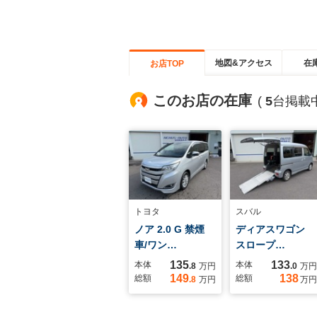
地図&アクセス
在
お店TOP
このお店の在庫
(
5
台掲載中
トヨタ
スバル
ノア 2.0 G 禁煙
ディアスワゴン
車/ワン…
スロープ…
135
133
本体
本体
.8
万円
.0
万円
149
138
総額
総額
.8
万円
万円