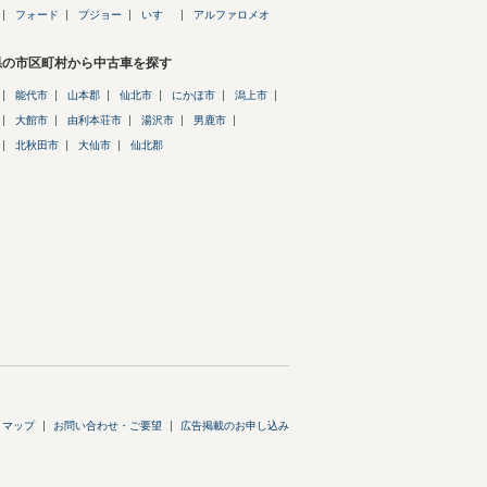
フォード
プジョー
いすゞ
アルファロメオ
県の市区町村から中古車を探す
能代市
山本郡
仙北市
にかほ市
潟上市
大館市
由利本荘市
湯沢市
男鹿市
北秋田市
大仙市
仙北郡
トマップ
お問い合わせ・ご要望
広告掲載のお申し込み