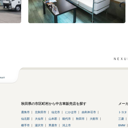
ＮＥＸＵ
秋田県の市区町村から中古車販売店を探す
メー
鹿角市
北秋田市
仙北市
にかほ市
由利本荘市
トヨタ
仙北郡
大仙市
山本郡
能代市
秋田市
大館市
三菱
横手市
湯沢市
男鹿市
潟上市
BMW