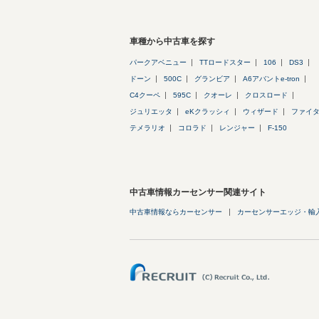
車種から中古車を探す
パークアベニュー
TTロードスター
106
DS3
ドーン
500C
グランビア
A6アバントe-tron
C4クーペ
595C
クオーレ
クロスロード
ジュリエッタ
eKクラッシィ
ウィザード
ファイ
テメラリオ
コロラド
レンジャー
F-150
中古車情報カーセンサー関連サイト
中古車情報ならカーセンサー
カーセンサーエッジ・輸