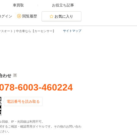
車買取
お役立ち記事
ログイン
閲覧履歴
お気に入り
サイトマップ
スオート | 中古車なら【カーセンサー】
合わせ
078-6003-460224
電話番号を読み取る
ル回線、IP・光回線は利用不可。
関するご相談・確認専用ダイヤルです。その他のお問い合わ
ださい。