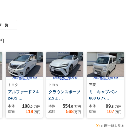
庫一覧
)
トヨタ
トヨタ
三菱
アルファード 2.4
クラウンスポーツ
ミニキャブバン
240S …
2.5 Z …
660 G ハ…
108
554
99
本体
本体
本体
.0
万円
.0
万円
.8
万円
118
568
107
総額
総額
総額
万円
万円
万円
在庫一覧を見る