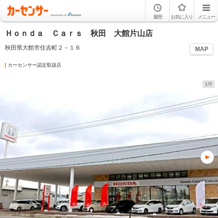
履歴
お気に入り
メニュー
Ｈｏｎｄａ Ｃａｒｓ 秋田 大館片山店
秋田県大館市住吉町２－１６
MAP
カーセンサー認定取扱店
1/5