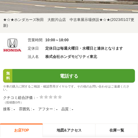
★☆★ホンダカーズ秋田 大館片山店 中古車展示場併設★☆★(2023/01/27更
新)
営業時間
10:00～18:00
定休日
定休日は毎週火曜日・水曜日と連休となります
法人名
株式会社ホンダモビリティ東北
無
電話する
料
※車の購入に関するご相談・確認専用ダイヤルです。その他のお問い合わせはご遠慮くださ
い。
-
クチコミ総合評価：
（投稿数0件）
-
-
-
-
接客 :
雰囲気 :
アフター :
品質 :
お店TOP
地図&アクセス
在庫一覧