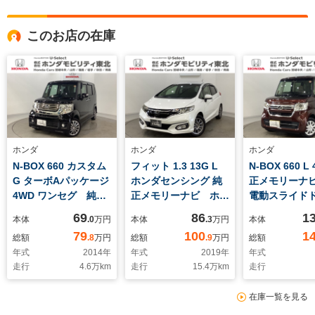
このお店の在庫
ホンダ
ホンダ
ホンダ
N-BOX 660 カスタム
フィット 1.3 13G L
N-BOX 660 L
G ターボAパッケージ
ホンダセンシング 純
正メモリーナ
4WD ワンセグ 純正
正メモリーナビ ホン
電動スライド
メモリーナビ スマー
ダセンシング クルー
ートヒーター
69
86
1
本体
.0
万円
本体
.3
万円
本体
トキー リモコンエン
ズコントロール 衝突
センシング 
79
100
1
総額
.8
万円
総額
.9
万円
総額
ジンスターター(社外
軽減ブレーキ 横滑り
コントロール
年式
2014
年
年式
2019
年
年式
品) 純正アルミホイ
防止 バックカメラ
減ブレーキ 
走行
4.6
万km
走行
15.4
万km
走行
ール ベンチシート
盗難防止 LEDヘッド
止 バックカ
両側電動スライドド
ライト
難防止 LED
在庫一覧を見る
ア クルーズコントロ
イト
ール 衝突軽減ブレー