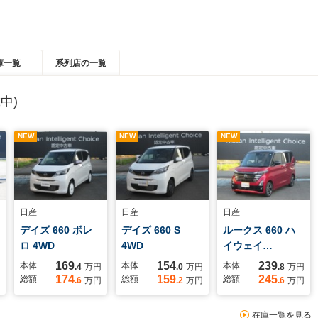
庫一覧
系列店の一覧
中)
NEW
NEW
NEW
日産
日産
日産
デイズ 660 ボレ
デイズ 660 S
ルークス 660 ハ
ロ 4WD
4WD
イウェイ…
169
154
239
本体
本体
本体
.4
万円
.0
万円
.8
万円
174
159
245
総額
総額
総額
.6
万円
.2
万円
.6
万円
在庫一覧を見る