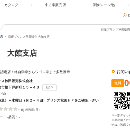
カタログ
中古車販売店
保険/ローン/他
日産プリンス秋田販売
店
日産プリンス秋田販売 大館支店
 大館支店
お問い
プ認定店！軽自動車からワゴン車まで多数展示
0
ンス秋田販売株式会社
無料
館市根下戸新町１５－４３
MAP
7:30
毎週）＋水曜日（月２－４回）プリンス秋田ＨＰをご確認下さい
-
点
(投稿数-件)
※一部ダイヤ
-
-
ー：
品質：
※車の購入に
せはご遠慮く