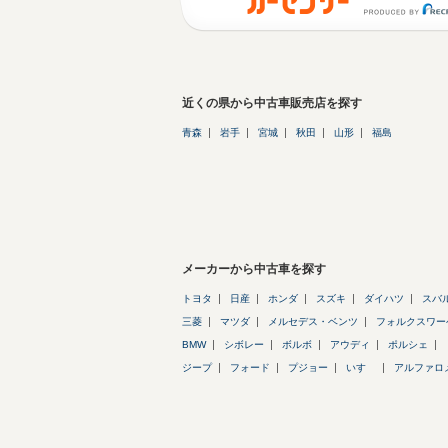
近くの県から中古車販売店を探す
青森
岩手
宮城
秋田
山形
福島
メーカーから中古車を探す
トヨタ
日産
ホンダ
スズキ
ダイハツ
スバ
三菱
マツダ
メルセデス・ベンツ
フォルクスワー
BMW
シボレー
ボルボ
アウディ
ポルシェ
ジープ
フォード
プジョー
いすゞ
アルファロ