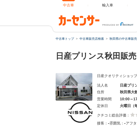
中古車
輸入車
中古車トップ
中古車販売店検索
秋田県の中古車販売
日産プリンス秋田販売
日産クオリティショッ
法人名
日産プリ
住所
秋田県大
営業時間
10:00～1
定休日
火曜日（
クチコミ総合評価：
-
-
接客：
雰囲気：
アフタ