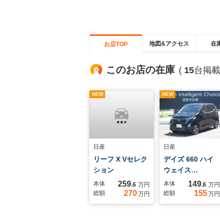
地図&アクセス
在
お店TOP
このお店の在庫
(
15
台掲載
NEW
NEW
日産
日産
リーフ X Vセレク
デイズ 660 ハイ
ション
ウェイス…
259
149
本体
本体
.6
万円
.6
万円
270
155
総額
総額
万円
万円