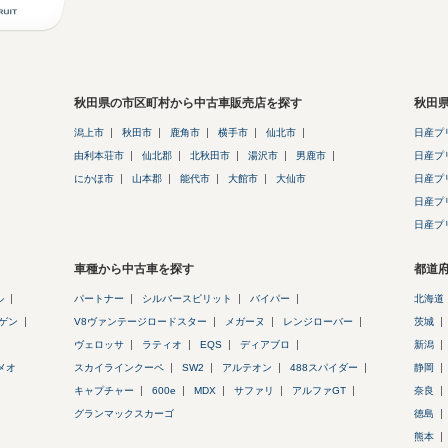
秋田県の市区町村から中古車販売店を探す
秋田
潟上市
秋田市
鹿角市
横手市
仙北市
日産プ
由利本荘市
仙北郡
北秋田市
湯沢市
男鹿市
日産プ
にかほ市
山本郡
能代市
大館市
大仙市
日産プ
日産プ
日産プ
車種から中古車を探す
都道
ル
パートナー
シルバースピリット
バイパー
北海道
ゲン
V8ヴァンテージロードスター
メガーヌ
レンジローバー
茨城
ヴェロッサ
ラティオ
EQS
ディアブロ
新潟
メオ
スカイラインクーペ
SW2
アルテオン
488スパイダー
静岡
キャプチャー
600e
MDX
サファリ
アルファGT
奈良
グランマックスカーゴ
徳島
熊本