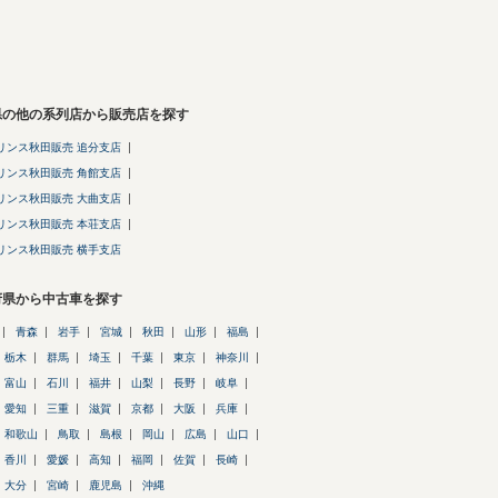
県の他の系列店から販売店を探す
リンス秋田販売 追分支店
リンス秋田販売 角館支店
リンス秋田販売 大曲支店
リンス秋田販売 本荘支店
リンス秋田販売 横手支店
府県から中古車を探す
青森
岩手
宮城
秋田
山形
福島
栃木
群馬
埼玉
千葉
東京
神奈川
富山
石川
福井
山梨
長野
岐阜
愛知
三重
滋賀
京都
大阪
兵庫
和歌山
鳥取
島根
岡山
広島
山口
香川
愛媛
高知
福岡
佐賀
長崎
大分
宮崎
鹿児島
沖縄