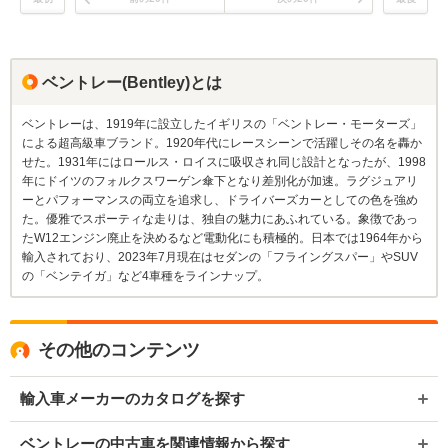
ベントレー(Bentley)とは
ベントレーは、1919年に設立したイギリスの「ベントレー・モーターズ」
による超高級車ブランド。1920年代にレースシーンで活躍しその名を轟か
せた。1931年にはロールス・ロイスに吸収され同じ設計となったが、1998
年にドイツのフォルクスワーゲン傘下となり差別化が加速。ラグジュアリ
ーとパフォーマンスの両立を追求し、ドライバーズカーとしての色を強め
た。優雅でスポーティな走りは、独自の魅力にあふれている。象徴であっ
たW12エンジン廃止を決めるなど電動化にも積極的。日本では1964年から
輸入されており、2023年7月現在はセダンの「フライングスパー」やSUV
の「ベンテイガ」など4車種をラインナップ。
その他のコンテンツ
輸入車メーカーのカタログを探す
ベントレーの中古車を関連情報から探す