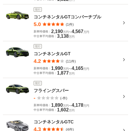
現行
コンチネンタルGTコンバーチブル
5.0
(1件)
2,190
4,567
新車時価格：
万円〜
万円
3,138
中古車平均価格：
万円
現行
コンチネンタルGT
4.2
(11件)
1,990
4,165
新車時価格：
万円〜
万円
1,877
中古車平均価格：
万円
現行
フライングスパー
-
(-件)
1,890
4,178
新車時価格：
万円〜
万円
1,602
中古車平均価格：
万円
コンチネンタルGTC
4.3
(4件)