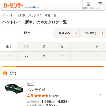
比較リスト
メニュー
ベントレー（新車）のカタログ：車種一覧
ベントレー（新車）の車カタログ一覧
16
絞り込み
並べ替え
件
全て
英数
ア
カ
サ
タ
ナ
ハ
マ
ヤ
ラ
ワ
全て
現行
ベンテイガ
4.5
(2件)
1,995
4,038
新車時価格：
万円〜
万円
1,922
中古車平均価格：
万円