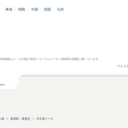
東海
関西
中国
四国
九州
基本情報など、その他の項目についてもメーカー発表時の情報に基いています。
ベント
入車
車買取・車査定
中古車リース