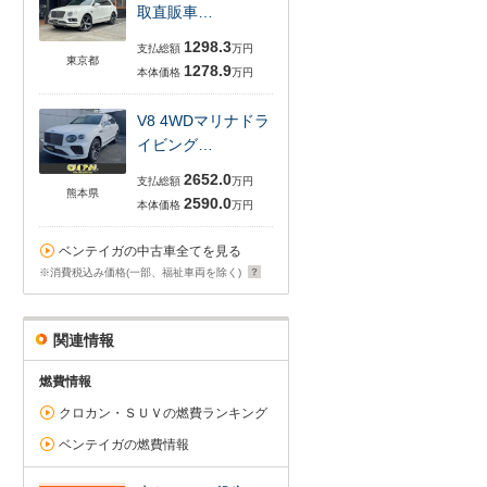
取直販車…
1298.3
支払総額
万円
東京都
1278.9
本体価格
万円
V8 4WDマリナドラ
イビング…
2652.0
支払総額
万円
熊本県
2590.0
本体価格
万円
ベンテイガの中古車全てを見る
※消費税込み価格(一部、福祉車両を除く)
関連情報
燃費情報
クロカン・ＳＵＶの燃費ランキング
ベンテイガの燃費情報