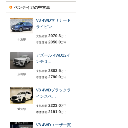
ベンテイガの中古車
V8 4WDマリナード
ライビン…
2070.3
支払総額
万円
千葉県
2050.0
本体価格
万円
アズール 4WD22イ
ンチ 1…
2863.5
支払総額
万円
広島県
2790.0
本体価格
万円
V8 4WDブラックラ
インスペ…
2223.0
支払総額
万円
愛知県
2191.0
本体価格
万円
V8 4WDユーザー買