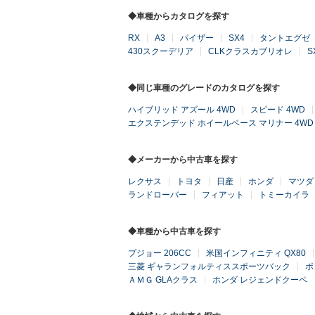
◆車種からカタログを探す
RX
A3
パイザー
SX4
タントエグゼ
430スクーデリア
CLKクラスカブリオレ
S
◆同じ車種のグレードのカタログを探す
ハイブリッド アズール 4WD
スピード 4WD
エクステンデッド ホイールベース マリナー 4WD
◆メーカーから中古車を探す
レクサス
トヨタ
日産
ホンダ
マツダ
ランドローバー
フィアット
トミーカイラ
◆車種から中古車を探す
プジョー 206CC
米国インフィニティ QX80
三菱 ギャランフォルティススポーツバック
ポ
ＡＭＧ GLAクラス
ホンダ レジェンドクーペ