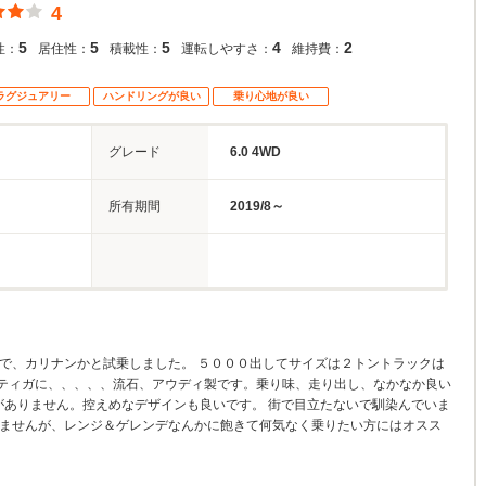
4
5
5
5
4
2
性：
居住性：
積載性：
運転しやすさ：
維持費：
ラグジュアリー
ハンドリングが良い
乗り心地が良い
グレード
6.0 4WD
所有期間
2019/8～
るので、カリナンかと試乗しました。 ５０００出してサイズは２トントラックは
ティガに、、、、、流石、アウディ製です。乗り味、走り出し、なかなか良い
がありません。控えめなデザインも良いです。 街で目立たないで馴染んでいま
しませんが、レンジ＆ゲレンデなんかに飽きて何気なく乗りたい方にはオスス