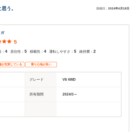
と思う。
投稿日：
2024年4月18日
イガ
5
4
5
4
5
2
性：
居住性：
積載性：
運転しやすさ：
維持費：
備が充実している
乗り心地が良い
グレード
V8 4WD
所有期間
2024/3～