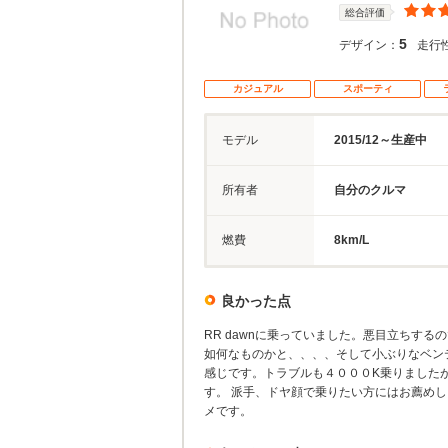
総合評価
5
デザイン：
走行
カジュアル
スポーティ
モデル
2015/12～生産中
所有者
自分のクルマ
燃費
8km/L
良かった点
RR dawnに乗っていました。悪目立ちす
如何なものかと、、、、そして小ぶりなベン
感じです。トラブルも４０００K乗りました
す。 派手、ドヤ顔で乗りたい方にはお薦め
メです。