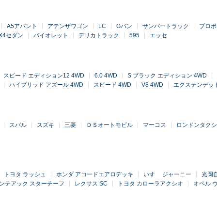
A5アバント
アテンザワゴン
LC
Gバン
サンバートラック
プロボ
X4セダン
バイオレット
デリカトラック
595
エッセ
スピード エディション12 4WD
6.0 4WD
S ブラック エディション 4WD
ハイブリッド アズール 4WD
スピード 4WD
V8 4WD
エクステンデッド
スバル
スズキ
三菱
ＤＳオートモビル
マーコス
ロンドンタクシ
トヨタ ラッシュ
ホンダ アコードエアロデッキ
いすゞ ジャーニー
光岡自
ンテアック スターチーフ
レクサス SC
トヨタ カローラアクシオ
オペル 