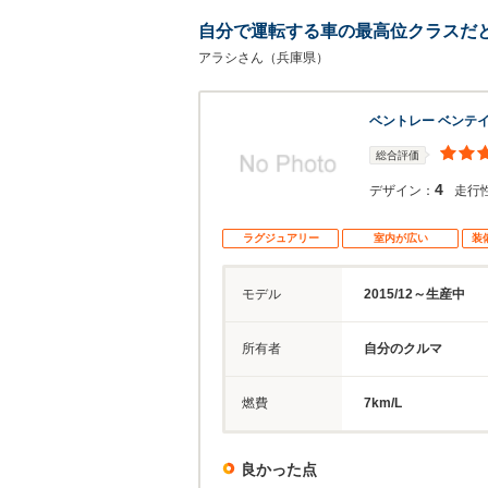
自分で運転する車の最高位クラスだ
アラシさん（兵庫県）
ベントレー ベンテ
総合評価
4
デザイン：
走行
ラグジュアリー
室内が広い
装
モデル
2015/12～生産中
所有者
自分のクルマ
燃費
7km/L
良かった点