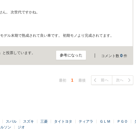
ません。 次世代ですかね。
はモデル末期で熟成されて良い車です。 初期モノより完成されてます。
」と投票しています。
参考になった
0
コメント数
件
1
前へ
次へ
最初
最後
スバル
スズキ
三菱
タイトヨタ
ティアラ
ＧＬＭ
ＰＧＯ
ールソン
ジオ