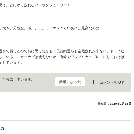
思う。とにかく疲れない。ラグジュアリー！
が大きい分残念。ポルシェ、カイエンぐらいあれば最高なのに！
過ぎて買ったので特に思うのかも？長距離運転も全然疲れが来ない。ドライビ
している。、カーナビは使えないが、有線でアップルカープレイにしておけば
足しています。
」と投票しています。
参考になった
0
コメント数
件
投稿日：
2020年1月16日
イガ