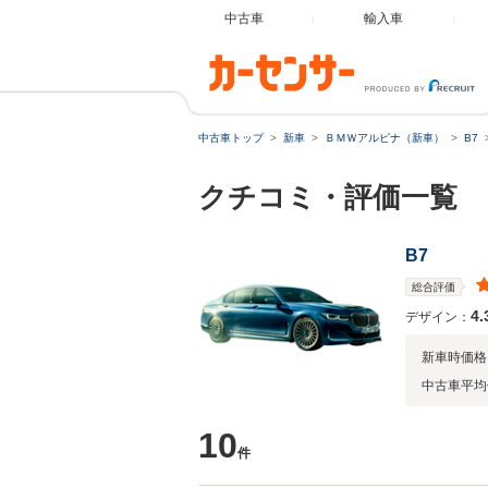
中古車
輸入車
中古車トップ
新車
ＢＭＷアルピナ（新車）
B7
クチコミ・評価一覧
B7
総合評価
4.
デザイン：
新車時価格
中古車平均
10
件