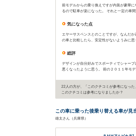
前モデルからの乗り換えですが内装が豪華に
るので駐車が楽になった。 それと一定の車
気になった点
エヤーサスペンスとのことですが、なんだか
の車と比較したら、安定性がないようみに思
総評
デザインが自分好みでスポーティでシャープ
悪くなったように思う。 前の２０１１年モ
22人の方が、「このクチコミが参考になった
このクチコミは参考になりましたか？
この車に乗った後乗り替える車が見当
雄太さん（兵庫県）