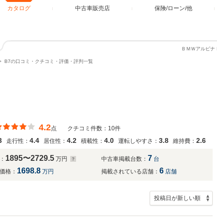
カタログ
中古車販売店
保険/ローン/他
ＢＭＷアルピナ
B7の口コミ・クチコミ・評価・評判一覧
4.2
点
クチコミ件数：10件
3
4.4
4.2
4.0
3.8
2.6
走行性：
居住性：
積載性：
運転しやすさ：
維持費：
1895〜2729.5
7
：
万円
中古車掲載台数：
台
1698.8
6
価格：
万円
掲載されている店舗：
店舗