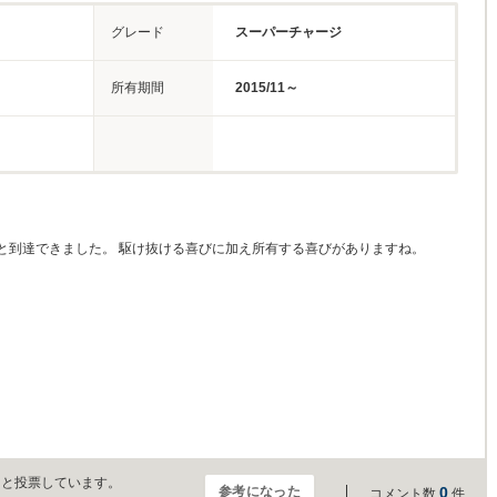
グレード
スーパーチャージ
所有期間
2015/11～
と到達できました。 駆け抜ける喜びに加え所有する喜びがありますね。
」と投票しています。
参考になった
0
コメント数
件