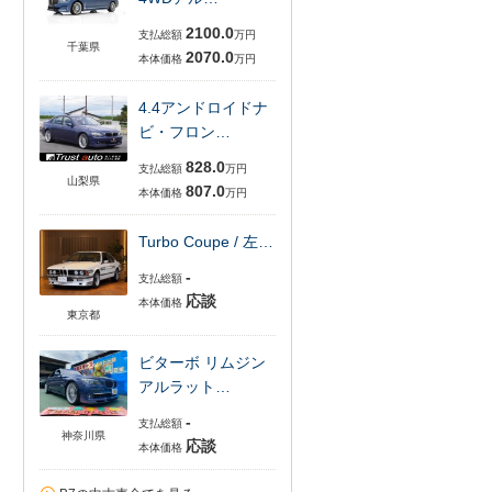
2100.0
支払総額
万円
千葉県
2070.0
本体価格
万円
4.4アンドロイドナ
ビ・フロン…
828.0
支払総額
万円
山梨県
807.0
本体価格
万円
Turbo Coupe / 左…
-
支払総額
応談
本体価格
東京都
ビターボ リムジン
アルラット…
-
支払総額
神奈川県
応談
本体価格