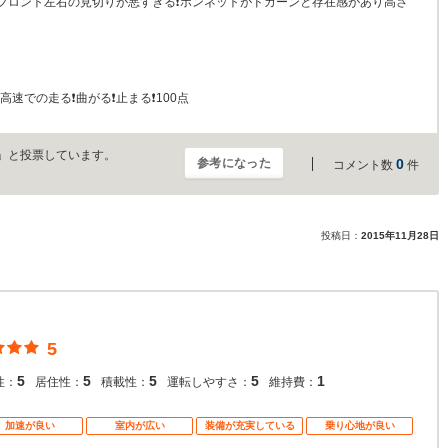
フロント左右の見切りが悪すぎる❗ボンネットがドカーンと存在感があり高さ
速での走る❗曲がる❗止まる❗100点
」と投票しています。
参考になった
0
コメント数
件
投稿日：
2015年11月28日
5
5
5
5
5
1
性：
居住性：
積載性：
運転しやすさ：
維持費：
加速が良い
室内が広い
装備が充実している
乗り心地が良い