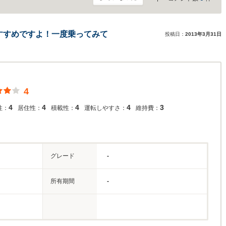
すすめですよ！一度乗ってみて
投稿日：
2013年3月31日
4
4
4
4
4
3
性：
居住性：
積載性：
運転しやすさ：
維持費：
グレード
-
所有期間
-