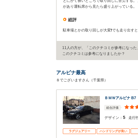
とにかく狭いところで取り回しに苦労する。
があり運転席から見たら盛り上がっている。
総評
駐車場とかの取り回しが大変❗でも走り出すと高
11人の方が、「このクチコミが参考になった
このクチコミは参考になりましたか？
アルピナ最高
８でございますさん（千葉県）
ＢＭＷアルピナ B7
総合評価
5
デザイン：
走行
ラグジュアリー
ハンドリングが良い