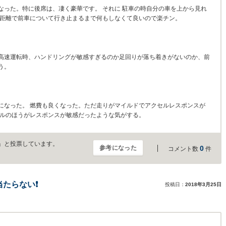
なった。特に後席は、凄く豪華です。 それに 駐車の時自分の車を上から見れ
間距離で前車について行き止まるまで何もしなくて良いので楽チン。
高速運転時、ハンドリングが敏感すぎるのか足回りが落ち着きがないのか、前
う。
になった。 燃費も良くなった。ただ走りがマイルドでアクセルレスポンスが
デルのほうがレスポンスが敏感だったような気がする。
」と投票しています。
参考になった
0
コメント数
件
たらない❗
投稿日：
2018年3月25日