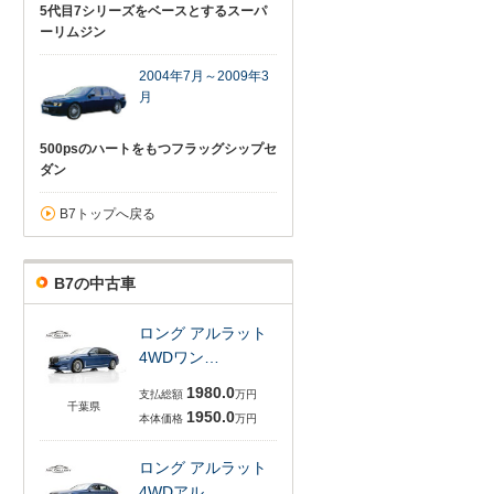
5代目7シリーズをベースとするスーパ
ーリムジン
2004年7月～2009年3
月
500psのハートをもつフラッグシップセ
ダン
B7トップへ戻る
B7の中古車
ロング アルラット
4WDワン…
1980.0
支払総額
万円
千葉県
1950.0
本体価格
万円
ロング アルラット
4WDアル…