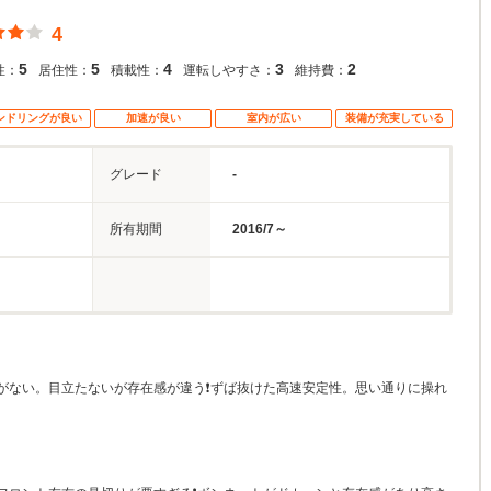
4
5
5
4
3
2
性：
居住性：
積載性：
運転しやすさ：
維持費：
ンドリングが良い
加速が良い
室内が広い
装備が充実している
グレード
-
所有期間
2016/7～
がない。目立たないが存在感が違う❗ずば抜けた高速安定性。思い通りに操れ