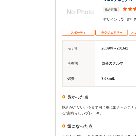
ＢＭＷアルピナ B7
総合評価
5
デザイン：
走行
スポーティ
ラグジュアリー
ハ
モデル
2009/4～2016/1
所有者
自分のクルマ
燃費
7.6km/L
良かった点
飽きがこない。今まで同じ車に出会ったこと
る❗素晴らしいブレーキ。
気になった点