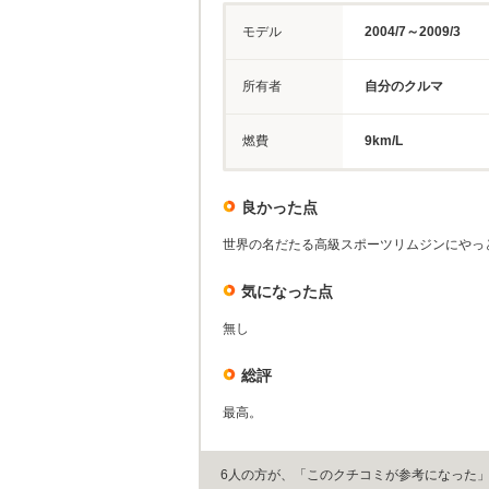
モデル
2004/7～2009/3
所有者
自分のクルマ
燃費
9km/L
良かった点
世界の名だたる高級スポーツリムジンにやっ
気になった点
無し
総評
最高。
6人の方が、「このクチコミが参考になった