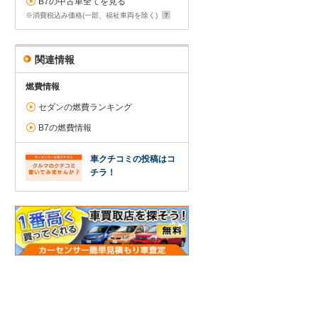
B7の中古車全てを見る
※消費税込み価格(一部、福祉車両を除く)
関連情報
燃費情報
セダンの燃費ランキング
B7の燃費情報
車クチコミの投稿はコ
チラ！