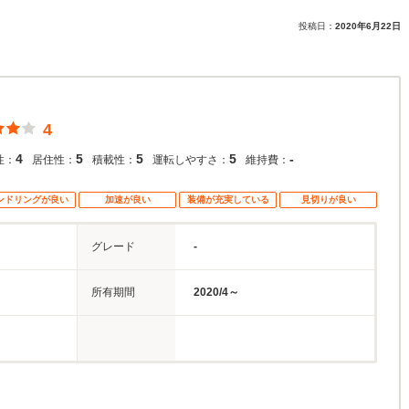
投稿日：
2020年6月22日
4
4
5
5
5
-
性：
居住性：
積載性：
運転しやすさ：
維持費：
ンドリングが良い
加速が良い
装備が充実している
見切りが良い
グレード
-
所有期間
2020/4～