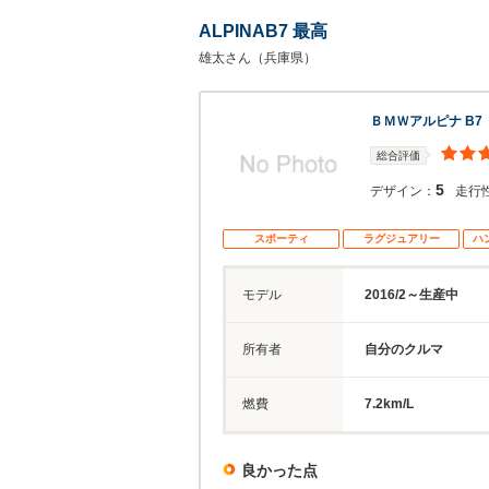
ALPINAB7 最高
雄太さん（兵庫県）
ＢＭＷアルピナ B7
総合評価
5
デザイン：
走行
スポーティ
ラグジュアリー
ハ
モデル
2016/2～生産中
所有者
自分のクルマ
燃費
7.2km/L
良かった点