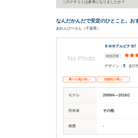
このクチコミは参考になりましたか？
なんだかんだで安定のひとこと。お
あれんびーさん（千葉県）
ＢＭＷアルピナ B7
総合評価
3
デザイン：
走行
乗り心地が良い
信頼性が高い
モデル
2009/4～2016/1
所有者
その他
燃費
-