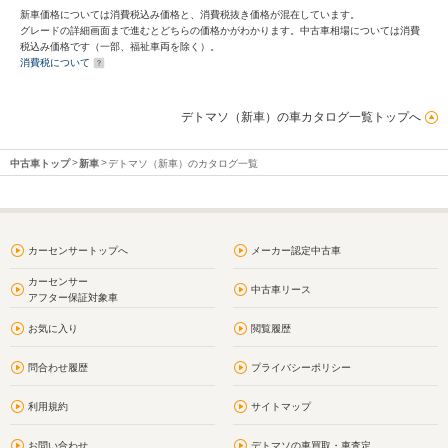
新車価格については消費税込み価格と、消費税抜き価格が混在しています。
グレードの詳細画面まで進むとどちらの価格かがわかります。中古車相場については消費
税込み価格です（一部、福祉車両を除く）。
消費税について
デトマソ（新車）の車カタログ一覧トップへ
中古車トップ
新車
デトマソ（新車）のカタログ一覧
カーセンサートップへ
メーカー認定中古車
カーセンサー
中古車リース
アフター保証対象車
お気に入り
閲覧履歴
問合わせ履歴
プライバシーポリシー
利用規約
サイトマップ
お問い合わせ
デトマソの車買取・車査定