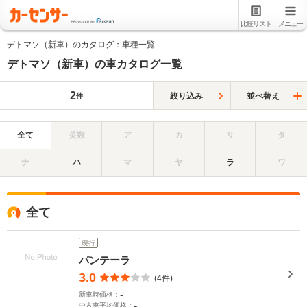
比較リスト
メニュー
デトマソ（新車）のカタログ：車種一覧
デトマソ（新車）の車カタログ一覧
2
絞り込み
並べ替え
件
全て
英数
ア
カ
サ
タ
ナ
ハ
マ
ヤ
ラ
ワ
全て
現行
パンテーラ
3.0
(4件)
-
新車時価格：
-
中古車平均価格：