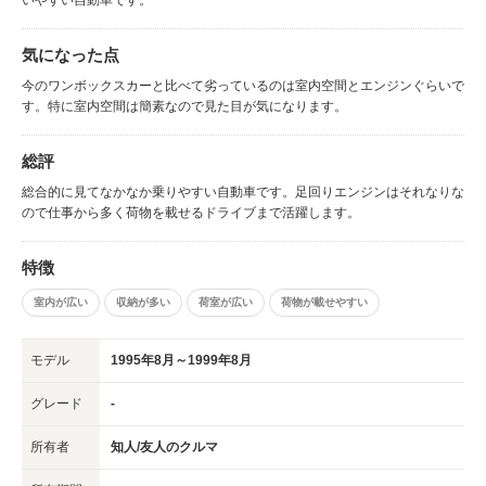
気になった点
今のワンボックスカーと比べて劣っているのは室内空間とエンジンぐらいで
す。特に室内空間は簡素なので見た目が気になります。
総評
総合的に見てなかなか乗りやすい自動車です。足回りエンジンはそれなりな
ので仕事から多く荷物を載せるドライブまで活躍します。
特徴
室内が広い
収納が多い
荷室が広い
荷物が載せやすい
モデル
1995年8月～1999年8月
グレード
-
所有者
知人/友人のクルマ