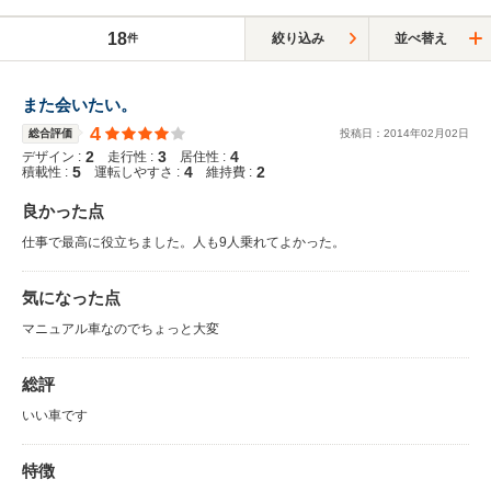
18
絞り込み
並べ替え
件
また会いたい。
4
総合評価
投稿日：
2014
年
02
月
02
日
2
3
4
デザイン :
走行性 :
居住性 :
5
4
2
積載性 :
運転しやすさ :
維持費 :
良かった点
仕事で最高に役立ちました。人も9人乗れてよかった。
気になった点
マニュアル車なのでちょっと大変
総評
いい車です
特徴