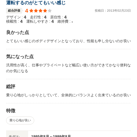
運転するのがとてもいい感じ
4
総合評価
投稿日：
2013
年
02
月
23
日
4
4
4
デザイン :
走行性 :
居住性 :
4
4
-
積載性 :
運転しやすさ :
維持費 :
良かった点
とてもいい感じのボディデザインとなっており、性能も申し分ないのが良い
気になった点
汎用性が高く、仕事やプライベートなど幅広い使い方ができてかなり便利な
のか気になる
総評
乗り心地がしっかりとしていて、全体的にバランスよく出来ているのが良い
特徴
乗り心地が良い
モデル
1995年8月～1999年8月