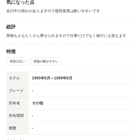
気になった点
走行中の揺れがありますので後部座席は酔いやすいです
総評
荷物も人もたくさん乗せられますので仕事だけでなく旅行にも使えます
特徴
荷室が広い
荷物が載せやすい
モデル
1995年8月～1999年8月
グレード
-
所有者
その他
所有期間
-
燃費
-