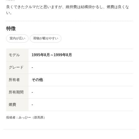
良くできたクルマだと思いますが、維持費は結構掛かるし、燃費は良くな
い。
特徴
室内が広い
荷物が載せやすい
モデル
1995年8月～1999年8月
グレード
-
所有者
その他
所有期間
-
燃費
-
投稿者：みっひー（群馬県）