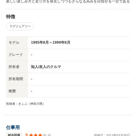
新しい楽しみ方と走り方を発見しつつもさらなる高みを目指せる一台である
特徴
ラグジュアリー
モデル
1995年8月～1999年8月
グレード
-
所有者
知人/友人のクルマ
所有期間
-
燃費
-
投稿者：きょぷ（神奈川県）
仕事用
3
総合評価
投稿日：
2013
年
03
月
30
日