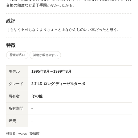
交換の頻度など若干手間がかかったかも。
総評
可もなく不可もなくよりちょっと上なかんじのいい車だったと思う。
特徴
荷室が広い
荷物が載せやすい
モデル
1995年8月～1999年8月
グレード
2.7 LD ロング ディーゼルターボ
所有者
その他
所有期間
-
燃費
-
投稿者：waros（愛知県）