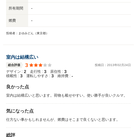
所有期間
-
燃費
-
投稿者：まゆみどん（東京都）
室内は結構広い
3
総合評価
投稿日：
2013
年
02
月
24
日
2
3
3
デザイン :
走行性 :
居住性 :
3
3
-
積載性 :
運転しやすさ :
維持費 :
良かった点
室内は結構広いと思います。荷物も載せやすい。使い勝手が良いクルマ。
気になった点
仕方ない事かもしれませんが、燃費はそこまで良くないと思います。
総評