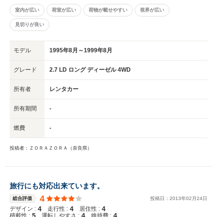
室内が広い
荷室が広い
荷物が載せやすい
視界が広い
見切りが良い
モデル
1995年8月～1999年8月
グレード
2.7 LD ロング ディーゼル 4WD
所有者
レンタカー
所有期間
-
燃費
-
投稿者：ＺＯＲＡＺＯＲＡ（奈良県）
旅行にも対応出来ています。
4
総合評価
投稿日：
2013
年
02
月
24
日
4
4
4
デザイン :
走行性 :
居住性 :
5
4
4
積載性 :
運転しやすさ :
維持費 :