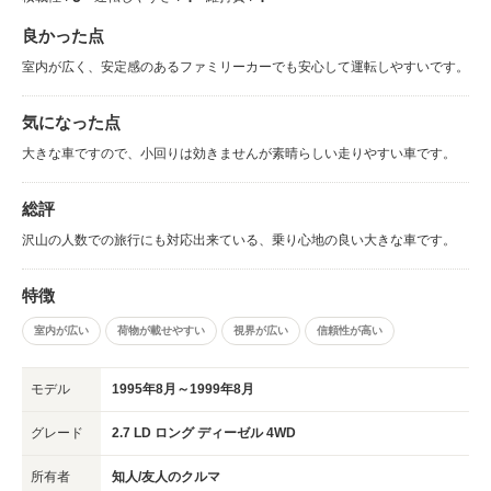
良かった点
室内が広く、安定感のあるファミリーカーでも安心して運転しやすいです。
気になった点
大きな車ですので、小回りは効きませんが素晴らしい走りやすい車です。
総評
沢山の人数での旅行にも対応出来ている、乗り心地の良い大きな車です。
特徴
室内が広い
荷物が載せやすい
視界が広い
信頼性が高い
モデル
1995年8月～1999年8月
グレード
2.7 LD ロング ディーゼル 4WD
所有者
知人/友人のクルマ