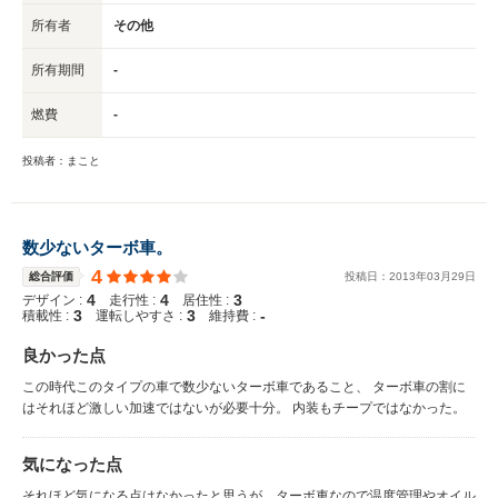
所有者
その他
所有期間
-
燃費
-
投稿者：まこと
数少ないターボ車。
4
総合評価
投稿日：
2013
年
03
月
29
日
4
4
3
デザイン :
走行性 :
居住性 :
3
3
-
積載性 :
運転しやすさ :
維持費 :
良かった点
この時代このタイプの車で数少ないターボ車であること、 ターボ車の割に
はそれほど激しい加速ではないが必要十分。 内装もチープではなかった。
気になった点
それほど気になる点はなかったと思うが、ターボ車なので温度管理やオイル