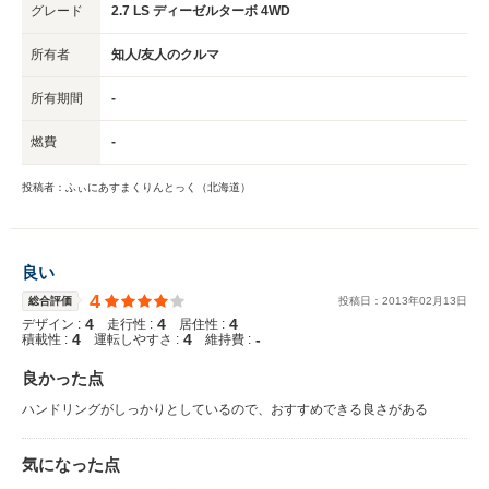
グレード
2.7 LS ディーゼルターボ 4WD
所有者
知人/友人のクルマ
所有期間
-
燃費
-
投稿者：ふぃにあすまくりんとっく（北海道）
良い
4
総合評価
投稿日：
2013
年
02
月
13
日
4
4
4
デザイン :
走行性 :
居住性 :
4
4
-
積載性 :
運転しやすさ :
維持費 :
良かった点
ハンドリングがしっかりとしているので、おすすめできる良さがある
気になった点