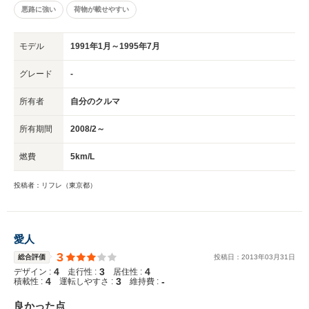
悪路に強い
荷物が載せやすい
モデル
1991年1月～1995年7月
グレード
-
所有者
自分のクルマ
所有期間
2008/2～
燃費
5km/L
投稿者：リフレ（東京都）
愛人
3
総合評価
投稿日：
2013
年
03
月
31
日
4
3
4
デザイン :
走行性 :
居住性 :
4
3
-
積載性 :
運転しやすさ :
維持費 :
良かった点