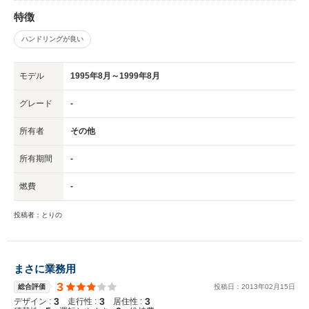
特徴
ハンドリングが良い
モデル
1995年8月～1999年8月
グレード
-
所有者
その他
所有期間
-
燃費
-
投稿者：とりの
まさに業務用
3
総合評価
投稿日：
2013
年
02
月
15
日
3
3
3
デザイン :
走行性 :
居住性 :