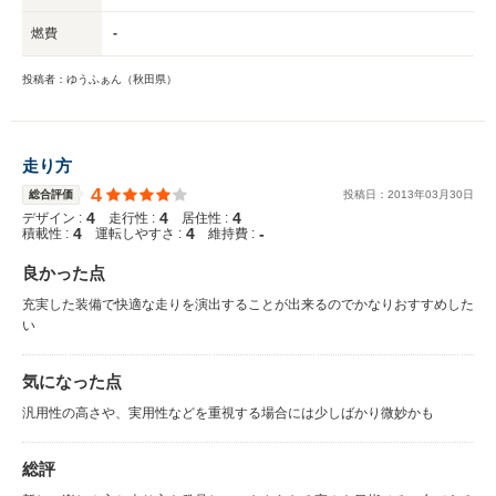
燃費
-
投稿者：ゆうふぁん（秋田県）
走り方
4
総合評価
投稿日：
2013
年
03
月
30
日
4
4
4
デザイン :
走行性 :
居住性 :
4
4
-
積載性 :
運転しやすさ :
維持費 :
良かった点
充実した装備で快適な走りを演出することが出来るのでかなりおすすめした
い
気になった点
汎用性の高さや、実用性などを重視する場合には少しばかり微妙かも
総評