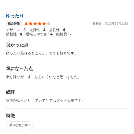
ゆったり
4
総合評価
投稿日：
2013
年
02
月
11
日
3
4
4
デザイン :
走行性 :
居住性 :
4
4
-
積載性 :
運転しやすさ :
維持費 :
良かった点
ゆったり乗れるところが、とても好きです。
気になった点
乗り降りが、すこししにくいなと思いました。
総評
室内がゆったりしていてとてもグッドな車です。
特徴
乗り心地が良い