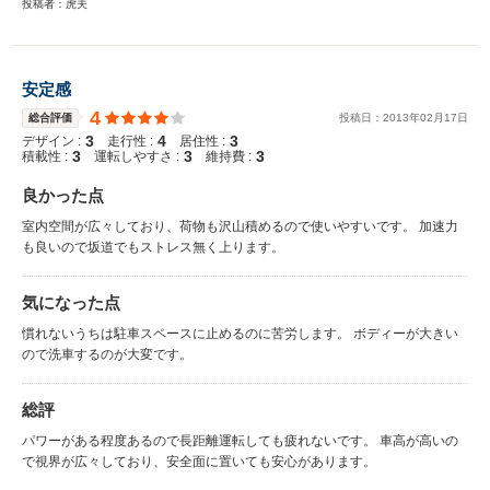
投稿者：虎夫
安定感
4
総合評価
投稿日：
2013
年
02
月
17
日
3
4
3
デザイン :
走行性 :
居住性 :
3
3
3
積載性 :
運転しやすさ :
維持費 :
良かった点
室内空間が広々しており、荷物も沢山積めるので使いやすいです。 加速力
も良いので坂道でもストレス無く上ります。
気になった点
慣れないうちは駐車スペースに止めるのに苦労します。 ボディーが大きい
ので洗車するのが大変です。
総評
パワーがある程度あるので長距離運転しても疲れないです。 車高が高いの
で視界が広々しており、安全面に置いても安心があります。