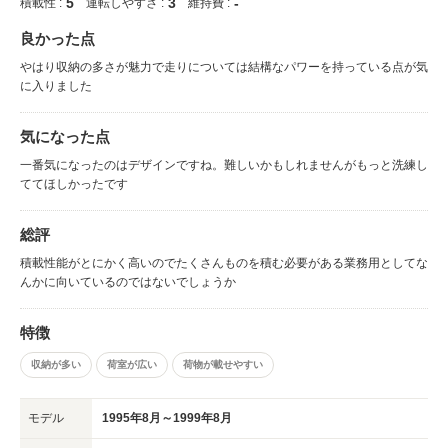
5
3
-
積載性 :
運転しやすさ :
維持費 :
良かった点
やはり収納の多さが魅力で走りについては結構なパワーを持っている点が気
に入りました
気になった点
一番気になったのはデザインですね。難しいかもしれませんがもっと洗練し
ててほしかったです
総評
積載性能がとにかく高いのでたくさんものを積む必要がある業務用としてな
んかに向いているのではないでしょうか
特徴
収納が多い
荷室が広い
荷物が載せやすい
モデル
1995年8月～1999年8月