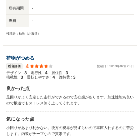
所有期間
-
燃費
-
投稿者：袖珍（北海道）
荷物がつめる
4
総合評価
投稿日：
2013
年
02
月
28
日
3
4
3
デザイン :
走行性 :
居住性 :
3
4
3
積載性 :
運転しやすさ :
維持費 :
良かった点
足回りがよく安定した走行ができるので安心感があります。加速性能も良い
ので坂道でもストレス無く上ってくれます。
気になった点
小回りがあまり利かない。後方の視界が見ずらいので車庫入れするのに苦労
します。内装がチープなので質素です。