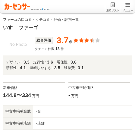
比較リスト
メニュー
ファーゴの口コミ・クチコミ・評価・評判一覧
いすゞ ファーゴ
3.7
総合評価
点
18
クチコミ件数
件
3.3
3.6
3.6
デザイン :
走行性 :
居住性 :
4.1
3.5
3.1
積載性 :
運転しやすさ :
維持費 :
新車価格
中古車平均価格
144.8〜334
-
万円
万円
中古車掲載台数
-台
中古車掲載店舗
-店舗