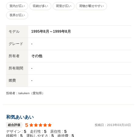
室内が広い
収納が多い
荷室が広い
荷物が載せやすい
視界が広い
モデル
1995年8月～1999年8月
グレード
-
所有者
その他
所有期間
-
燃費
-
投稿者：takuken（愛知県）
和気あいあい
5
総合評価
投稿日：
2013
年
03
月
10
日
5
5
5
デザイン :
走行性 :
居住性 :
5
5
5
積載性 :
運転しやすさ :
維持費 :