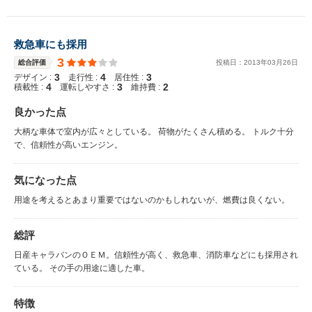
救急車にも採用
3
総合評価
投稿日：
2013
年
03
月
26
日
3
4
3
デザイン :
走行性 :
居住性 :
4
3
2
積載性 :
運転しやすさ :
維持費 :
良かった点
大柄な車体で室内が広々としている。 荷物がたくさん積める。 トルク十分
で、信頼性が高いエンジン。
気になった点
用途を考えるとあまり重要ではないのかもしれないが、燃費は良くない。
総評
日産キャラバンのＯＥＭ。信頼性が高く、救急車、消防車などにも採用され
ている。 その手の用途に適した車。
特徴