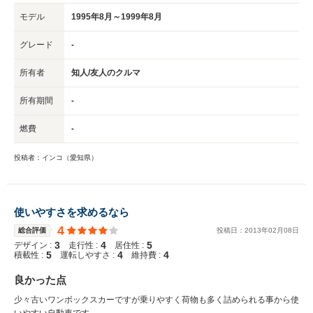
モデル
1995年8月～1999年8月
グレード
-
所有者
知人/友人のクルマ
所有期間
-
燃費
-
投稿者：インコ（愛知県）
使いやすさを求めるなら
4
総合評価
投稿日：
2013
年
02
月
08
日
3
4
5
デザイン :
走行性 :
居住性 :
5
4
4
積載性 :
運転しやすさ :
維持費 :
良かった点
少々古いワンボックスカーですが乗りやすく荷物も多く詰められる事から使
いやすい自動車です。