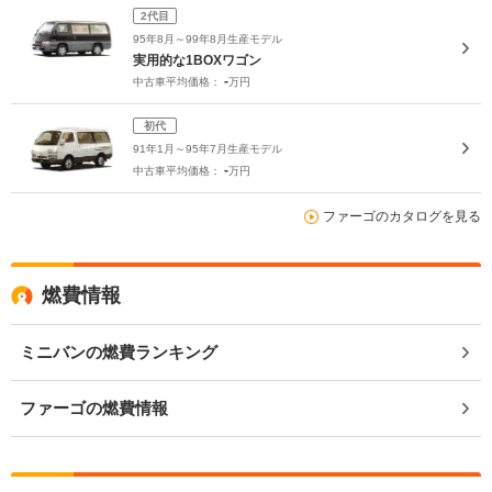
2代目
95年8月～99年8月生産モデル
実用的な1BOXワゴン
-
中古車平均価格：
万円
初代
91年1月～95年7月生産モデル
-
中古車平均価格：
万円
ファーゴのカタログを見る
燃費情報
ミニバンの燃費ランキング
ファーゴの燃費情報