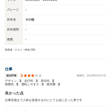
グレード
-
所有者
その他
所有期間
-
燃費
-
投稿者：ナユジ（神奈川県）
仕事
3
総合評価
投稿日：
2013
年
02
月
17
日
3
3
3
デザイン :
走行性 :
居住性 :
5
3
3
積載性 :
運転しやすさ :
維持費 :
良かった点
仕事現場まで人材を派遣するのにとても役に立った車です