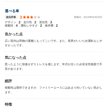
運べる車
3
総合評価
投稿日：
2013
年
02
月
25
日
2
2
3
デザイン :
走行性 :
居住性 :
4
2
2
積載性 :
運転しやすさ :
維持費 :
良かった点
広い室内は荷物の運搬にもってこいです。また、視界がいいため運転もしや
すかったです。
気になった点
思ったように加速せずストレスを感じます。年式が古いため安全性能面で不
安があります。
総評
積載性は期待できますが、ファミリーユースにはあまり向いていない気がし
ます。
特徴