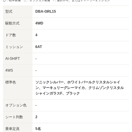
◯：標準装備 △：オプション装備
-：選択不可、またはディーラーオプション
型式
DBA-GRL15
駆動方式
4WD
ドア数
4
ミッション
6AT
AI-SHIFT
-
4WS
-
標準色
ソニックシルバー、ホワイトパールクリスタルシャイ
ン、マーキュリーグレーマイカ、クリムゾンクリスタル
シャインガラスF、ブラック
オプション色
-
シート列数
2
乗車定員
5名