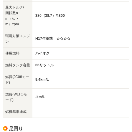
最大トルク/
回転数n・
380（38.7）/4800
m（kg・
m）/rpm
環境対策エンジ
H17年基準 ☆☆☆☆
ン
使用燃料
ハイオク
燃料タンク容量
66リットル
燃費(JC08モー
9.4km/L
ド)
燃費(WLTCモ
-km/L
ード)
燃費基準達成
-
足回り