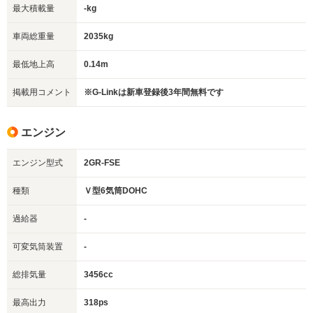
最大積載量
-kg
車両総重量
2035kg
最低地上高
0.14m
掲載用コメント
※G-Linkは新車登録後3年間無料です
エンジン
エンジン型式
2GR-FSE
種類
Ｖ型6気筒DOHC
過給器
-
可変気筒装置
-
総排気量
3456cc
最高出力
318ps