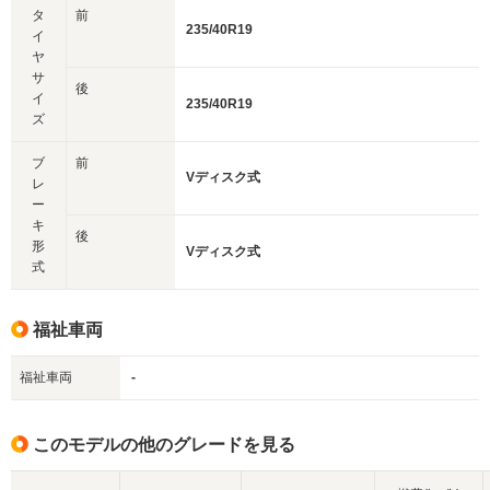
タ
前
235/40R19
イ
ヤ
サ
後
イ
235/40R19
ズ
ブ
前
Vディスク式
レ
ー
キ
後
形
Vディスク式
式
福祉車両
福祉車両
-
このモデルの他のグレードを見る