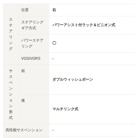
位置
右
ス
ステアリング
パワーアシスト付ラック＆ピニオン式
テ
ギア方式
ア
リ
パワーステア
ン
◯
リング
グ
VGS/VGRS
-
サ
前
ス
ダブルウィッシュボーン
ペ
ン
シ
ョ
後
ン
マルチリンク式
形
式
高性能サスペンション
-