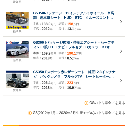
愛知県
GS350Iパッケージ 19インチアルミホイール 車高
調 黒本革シート HUD ETC クルーズコントロ
ール
本体：
138.0
総額：
158
万円
万円
年式：
2012
走行：
13.1
年
万km
福岡県
GS300 Iパッケージ後期・茶革エアシート・セーフテ
ィS・3眼LED・ナビ・フルセグ・Bカメラ・BTオー
ディオ・純正17AW・パワーシート・パワートラン
本体：
169.9
総額：
190.1
万円
万円
ク・パドルシフト・BSM・オートHIビーム・LKA・
年式：
2018
走行：
8.5
年
万km
電動サンシェード
埼玉県
GS350 Fスポーツ赤レザーシート 純正12.3インチナ
ビ バックカメラ フルセグTV シートヒーター/ベ
ンチレーション ステアリングヒーター 前後ドラレ
本体：
206.4
総額：
223
万円
万円
コ 純正19インチAW レーダークルーズコントロー
年式：
2018
走行：
10.9
年
万km
ル パワーシート ETC2.0
愛知県
GSの中古車全てを見る
GS(2012年1月～2020年8月生産モデル)の中古車全てを見る