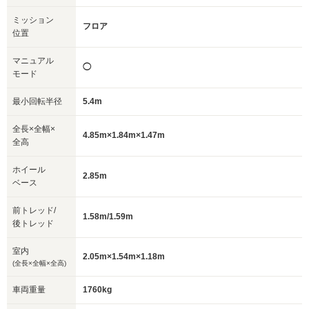
ミッション
フロア
位置
マニュアル
◯
モード
最小回転半径
5.4m
全長×全幅×
4.85m×1.84m×1.47m
全高
ホイール
2.85m
ベース
前トレッド/
1.58m/1.59m
後トレッド
室内
2.05m×1.54m×1.18m
(全長×全幅×全高)
車両重量
1760kg