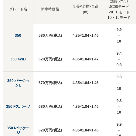
燃費(km/L)
全長×全幅×全高
JC08モード
グレード名
新車時価格
(m)
WLTCモード
10・15モード
9.9
350
580万円(税込)
4.85×1.84×1.46
-
10
9.4
350 4WD
620万円(税込)
4.85×1.84×1.47
-
9.8
9.8
350 バージョ
670万円(税込)
4.85×1.84×1.46
-
ンL
10
9.8
350 Fスポーツ
680万円(税込)
4.85×1.84×1.46
-
10
9.9
350 Iパッケー
620万円(税込)
4.85×1.84×1.46
-
ジ