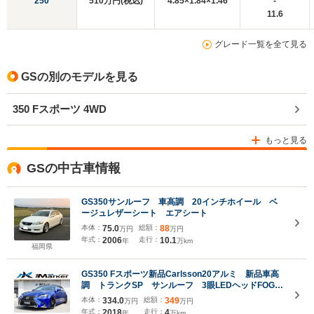
250
510万円(税込)
4.85×1.84×1.46
-
11.6
グレード一覧を全て見る
GSの別のモデルを見る
350 Fスポーツ 4WD
もっと見る
GSの中古車情報
GS350サンルーフ 車高調 20インチホイール ベ
ージュレザーシート エアシート
本体：
75.0
総額：
88
万円
万円
年式：
2006
走行：
10.1
年
万km
福岡県
GS350 Fスポーツ新品Carlsson20アルミ 新品車高
調 トランクSP サンルーフ 3眼LEDヘッドFOG
オレンジキャリパー 赤革PWシート パドル クル
本体：
334.0
総額：
349
万円
万円
コン フルセグTV Bluetooth Bカメラ ETC
年式：
2018
走行：
4
年
万km