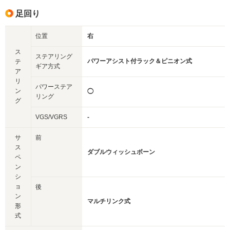
足回り
位置
右
ス
ステアリング
パワーアシスト付ラック＆ピニオン式
テ
ギア方式
ア
リ
パワーステア
ン
◯
リング
グ
VGS/VGRS
-
サ
前
ス
ダブルウィッシュボーン
ペ
ン
シ
ョ
後
ン
マルチリンク式
形
式