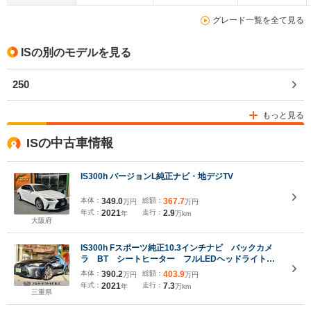
グレード一覧を全て見る
ISの別のモデルを見る
250
もっと見る
ISの中古車情報
IS300h バージョンL純正ナビ・地デジTV
本体：
349.0
総額：
367.7
万円
万円
年式：
2021
走行：
2.9
年
万km
大阪府
IS300h Fスポーツ純正10.3インチナビ バックカメ
ラ BT シートヒーター フルLEDヘッドライト
レーダークルコン 19インチAW パワーシート
本体：
390.2
総額：
403.9
万円
万円
ムーンルーフ レクサスセーフティ+
年式：
2021
走行：
7.3
年
万km
三重県