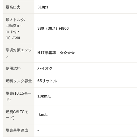
最高出力
318ps
最大トルク/
回転数n・
380（38.7）/4800
m（kg・
m）/rpm
環境対策エンジ
H17年基準 ☆☆☆☆
ン
使用燃料
ハイオク
燃料タンク容量
65リットル
燃費(10.15モー
10km/L
ド)
燃費(WLTCモ
-km/L
ード)
燃費基準達成
-