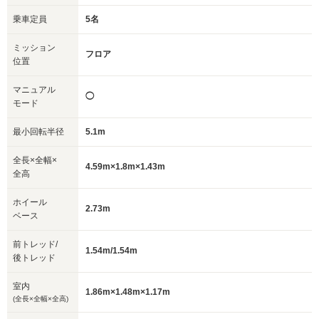
乗車定員
5名
ミッション
フロア
位置
マニュアル
◯
モード
最小回転半径
5.1m
全長×全幅×
4.59m×1.8m×1.43m
全高
ホイール
2.73m
ベース
前トレッド/
1.54m/1.54m
後トレッド
室内
1.86m×1.48m×1.17m
(全長×全幅×全高)