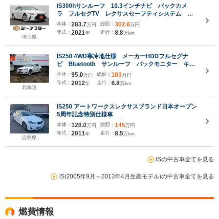
IS300hサンルーフ 10.3インチナビ バックカメ
ラ フルセグTV レクサスセーフティシステム ア
ダプティブクルーズコントロール 黒革シート パワ
本体：
283.7
総額：
302.6
万円
万円
ーシート シートヒーター BSM ETC USB入力
年式：
2021
走行：
8.8
年
万km
端子
埼玉県
IS250 4WD寒冷地仕様 メーカーHDDフルセグナ
ビ Bluetooth サンルーフ バックモニター キセ
ノンライト ワイパーデアイサー パドルシフト シ
本体：
95.0
総額：
103
万円
万円
ートヒーター ビルトインETC スマートキー パワ
年式：
2012
走行：
6.8
年
万km
ーシート
北海道
IS250 アートワークスレクサスブランド日本オープン
5周年記念特別仕様車
本体：
128.0
総額：
145
万円
万円
年式：
2011
走行：
8.5
年
万km
広島県
ISの中古車全てを見る
IS(2005年9月～2013年4月生産モデル)の中古車全てを見る
燃費情報