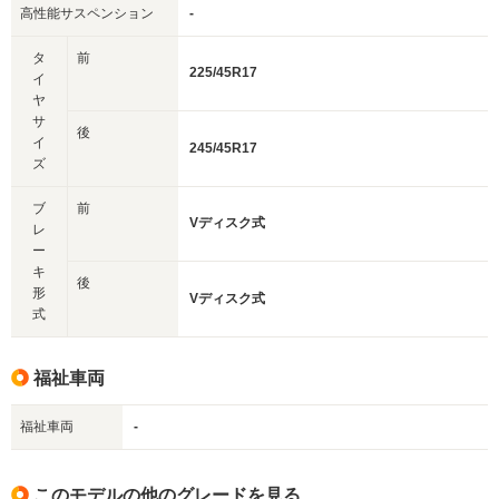
高性能サスペンション
-
タ
前
225/45R17
イ
ヤ
サ
後
イ
245/45R17
ズ
ブ
前
Vディスク式
レ
ー
キ
後
形
Vディスク式
式
福祉車両
福祉車両
-
このモデルの他のグレードを見る