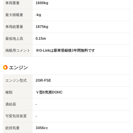
車両重量
1600kg
最大積載量
-kg
車両総重量
1875kg
最低地上高
0.15m
掲載用コメント
※G-Linkは新車登録後3年間無料です
エンジン
エンジン型式
2GR-FSE
種類
Ｖ型6気筒DOHC
過給器
-
可変気筒装置
-
総排気量
3456cc