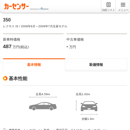
比較リスト
メニュー
350
レクサス IS / 2008年9月～2009年7月生産モデル
新車時価格
中古車価格
487
-
万円(税込)
万円
基本情報
装備情報
基本性能
全長4.59m
全高1.43m
全幅1.8m