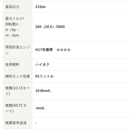
最高出力
215ps
最大トルク/
回転数n・
260（26.5）/3800
m（kg・
m）/rpm
環境対策エンジ
H17年基準 ☆☆☆☆
ン
使用燃料
ハイオク
燃料タンク容量
65リットル
燃費(10.15モー
10.8km/L
ド)
燃費(WLTCモ
-km/L
ード)
燃費基準達成
-