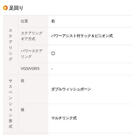
足回り
位置
右
ス
ステアリング
パワーアシスト付ラック＆ピニオン式
テ
ギア方式
ア
リ
パワーステア
ン
◯
リング
グ
VGS/VGRS
-
サ
前
ス
ダブルウィッシュボーン
ペ
ン
シ
ョ
後
ン
マルチリンク式
形
式