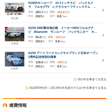
IS300hサンルーフ 10.3インチナビ バックカメ
ラ フルセグTV レクサスセーフティシステム ア
ダプティブクルーズコントロール 黒革シート パワ
本体：
283.7
総額：
302.6
万円
万円
ーシート シートヒーター BSM ETC USB入力
年式：
2021
走行：
8.8
年
万km
端子
埼玉県
IS250 4WD寒冷地仕様 メーカーHDDフルセグナ
ビ Bluetooth サンルーフ バックモニター キセ
ノンライト ワイパーデアイサー パドルシフト シ
本体：
95.0
総額：
103
万円
万円
ートヒーター ビルトインETC スマートキー パワ
年式：
2012
走行：
6.8
年
万km
ーシート
北海道
IS250 アートワークスレクサスブランド日本オープン
5周年記念特別仕様車
本体：
128.0
総額：
145
万円
万円
年式：
2011
走行：
8.5
年
万km
広島県
ISの中古車全てを見る
IS(2005年9月～2013年4月生産モデル)の中古車全てを見る
燃費情報