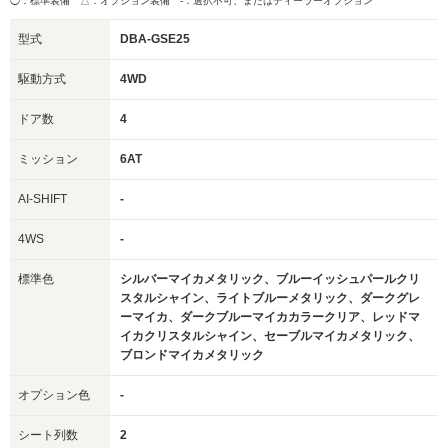
◯：標準装備 △：オプション装備
-：選択不可、またはディーラーオプション
型式
DBA-GSE25
駆動方式
4WD
ドア数
4
ミッション
6AT
AI-SHIFT
-
4WS
-
標準色
シルバーマイカメタリック、ブルーイッシュパールクリ
スタルシャイン、ライトブルーメタリック、ダークグレ
ーマイカ、ダークブルーマイカカラークリア、レッドマ
イカクリスタルシャイン、セーブルマイカメタリック、
ブロンドマイカメタリック
オプション色
-
シート列数
2