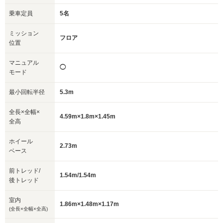
乗車定員
5名
ミッション
フロア
位置
マニュアル
◯
モード
最小回転半径
5.3m
全長×全幅×
4.59m×1.8m×1.45m
全高
ホイール
2.73m
ベース
前トレッド/
1.54m/1.54m
後トレッド
室内
1.86m×1.48m×1.17m
(全長×全幅×全高)