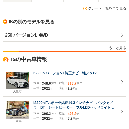
グレード一覧を全て見る
ISの別のモデルを見る
250 バージョンL 4WD
もっと見る
ISの中古車情報
IS300h バージョンL純正ナビ・地デジTV
本体：
349.0
総額：
367.7
万円
万円
年式：
2021
走行：
2.9
年
万km
大阪府
IS300h Fスポーツ純正10.3インチナビ バックカメ
ラ BT シートヒーター フルLEDヘッドライト
レーダークルコン 19インチAW パワーシート
本体：
390.2
総額：
403.9
万円
万円
ムーンルーフ レクサスセーフティ+
年式：
2021
走行：
7.3
年
万km
三重県