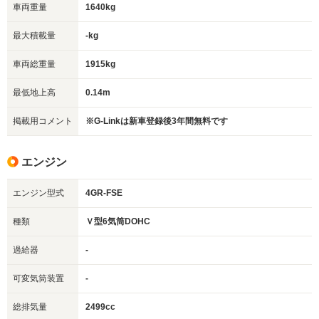
車両重量
1640kg
最大積載量
-kg
車両総重量
1915kg
最低地上高
0.14m
掲載用コメント
※G-Linkは新車登録後3年間無料です
エンジン
エンジン型式
4GR-FSE
種類
Ｖ型6気筒DOHC
過給器
-
可変気筒装置
-
総排気量
2499cc