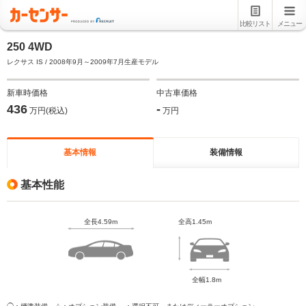
比較リスト
メニュー
250 4WD
レクサス IS / 2008年9月～2009年7月生産モデル
新車時価格
中古車価格
436
-
万円(税込)
万円
基本情報
装備情報
基本性能
全長4.59m
全高1.45m
全幅1.8m