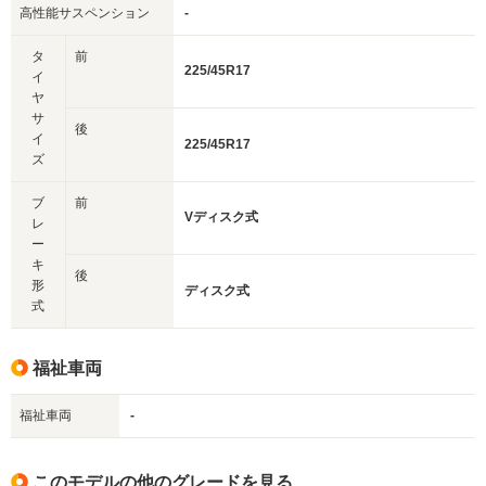
高性能サスペンション
-
タ
前
225/45R17
イ
ヤ
サ
後
イ
225/45R17
ズ
ブ
前
Vディスク式
レ
ー
キ
後
形
ディスク式
式
福祉車両
福祉車両
-
このモデルの他のグレードを見る