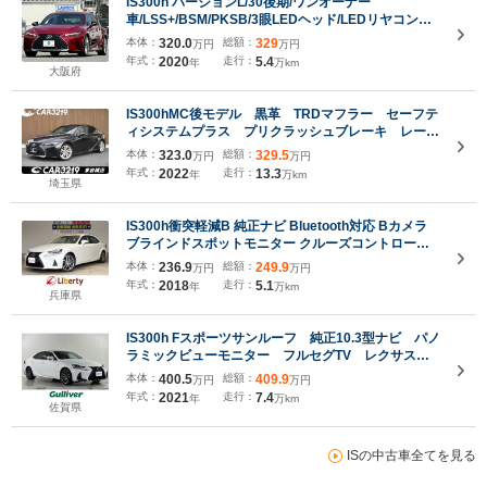
IS300h バージョンL/30後期/ワンオーナー
車/LSS+/BSM/PKSB/3眼LEDヘッド/LEDリヤコン
ビ/19AW/セミアニリン赤革/エアシート/10型
本体：
320.0
総額：
329
万円
万円
DA/CarPlay/フルセグ/BD/パノラマモニター/ドラレ
年式：
2020
走行：
5.4
年
万km
コ/ETC2.0/サンシェード/禁煙車
大阪府
IS300hMC後モデル 黒革 TRDマフラー セーフテ
ィシステムプラス プリクラッシュブレーキ レーダ
ークルーズ レーンキープ ブラインドスポット
本体：
323.0
総額：
329.5
万円
万円
LEDヘッドライト 純正ナビ フルセグ バックカメ
年式：
2022
走行：
13.3
年
万km
ラ
埼玉県
IS300h衝突軽減B 純正ナビ Bluetooth対応 Bカメラ
ブラインドスポットモニター クルーズコントロール
革巻きステアリング LEDヘッドライト スマートキー
本体：
236.9
総額：
249.9
万円
万円
プッシュスタート 前席シートヒーター 純正アルミホ
年式：
2018
走行：
5.1
年
万km
イール
兵庫県
IS300h Fスポーツサンルーフ 純正10.3型ナビ パノ
ラミックビューモニター フルセグTV レクサスセ
ーフティシステム プリクラッシュセーフティ レー
本体：
400.5
総額：
409.9
万円
万円
ダークルーズコントロール レーントレーシングアシ
年式：
2021
走行：
7.4
年
万km
スト ETC2.0 レザーシート
佐賀県
ISの中古車全てを見る