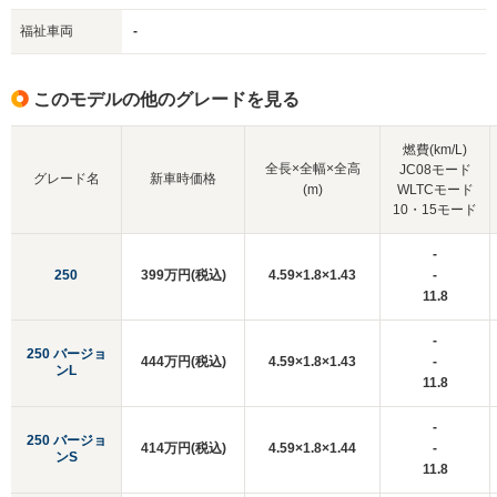
福祉車両
-
このモデルの他のグレードを見る
燃費(km/L)
全長×全幅×全高
JC08モード
グレード名
新車時価格
(m)
WLTCモード
10・15モード
-
250
399万円(税込)
4.59×1.8×1.43
-
11.8
-
250 バージョ
444万円(税込)
4.59×1.8×1.43
-
ンL
11.8
-
250 バージョ
414万円(税込)
4.59×1.8×1.44
-
ンS
11.8