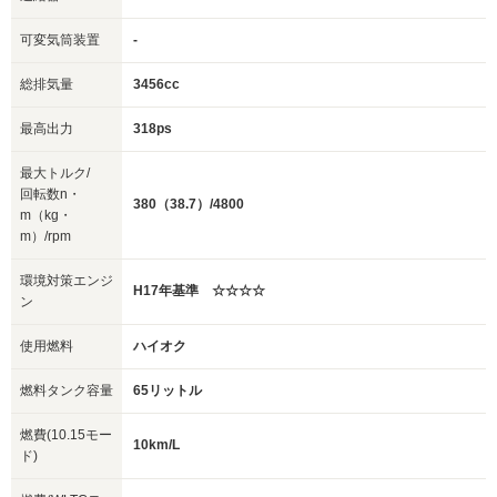
可変気筒装置
-
総排気量
3456cc
最高出力
318ps
最大トルク/
回転数n・
380（38.7）/4800
m（kg・
m）/rpm
環境対策エンジ
H17年基準 ☆☆☆☆
ン
使用燃料
ハイオク
燃料タンク容量
65リットル
燃費(10.15モー
10km/L
ド)