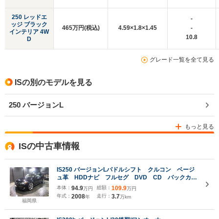
250 レッドエ
-
ッジ ブラック
465万円(税込)
4.59×1.8×1.45
-
インテリア 4W
10.8
D
グレード一覧を全て見る
ISの別のモデルを見る
250 バージョンL
もっと見る
ISの中古車情報
IS250 バージョンLパドルシフト クルコン ベージ
ュ革 HDDナビ フルセグ DVD CD バックカメ
ラ ETC パワーシート メモリーシート スマート
本体：
94.9
総額：
109.9
万円
万円
キー プッシュスタート
年式：
2008
走行：
3.7
年
万km
福岡県