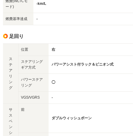
燃費(WLTCモ
-km/L
ード)
燃費基準達成
-
足回り
位置
右
ス
ステアリング
パワーアシスト付ラック＆ピニオン式
テ
ギア方式
ア
リ
パワーステア
ン
◯
リング
グ
VGS/VGRS
-
サ
前
ス
ダブルウィッシュボーン
ペ
ン
シ