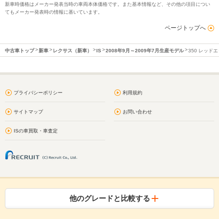
新車時価格はメーカー発表当時の車両本体価格です。また基本情報など、その他の項目につい
てもメーカー発表時の情報に基いています。
ページトップへ
中古車トップ
新車
レクサス（新車）
IS
2008年9月～2009年7月生産モデル
350 レッド
プライバシーポリシー
利用規約
サイトマップ
お問い合わせ
ISの車買取・車査定
他のグレードと比較する