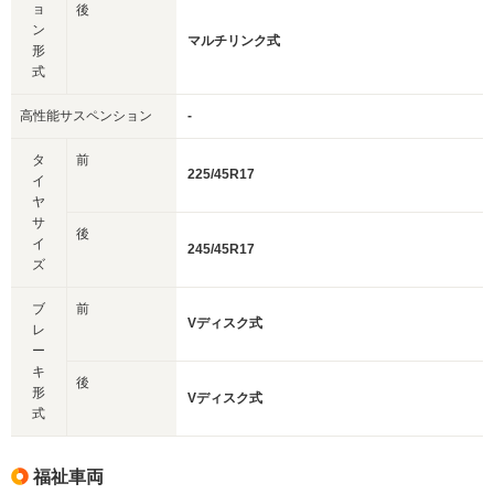
ョ
後
ン
マルチリンク式
形
式
高性能サスペンション
-
タ
前
225/45R17
イ
ヤ
サ
後
イ
245/45R17
ズ
ブ
前
Vディスク式
レ
ー
キ
後
形
Vディスク式
式
福祉車両