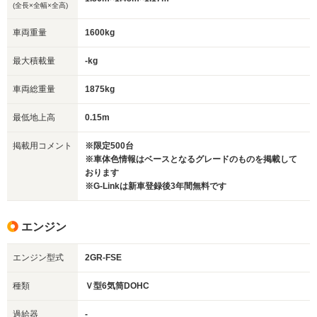
(全長×全幅×全高)
車両重量
1600kg
最大積載量
-kg
車両総重量
1875kg
最低地上高
0.15m
掲載用コメント
※限定500台
※車体色情報はベースとなるグレードのものを掲載して
おります
※G-Linkは新車登録後3年間無料です
エンジン
エンジン型式
2GR-FSE
種類
Ｖ型6気筒DOHC
過給器
-