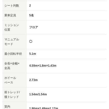
シート列数
2
乗車定員
5名
ミッション
フロア
位置
マニュアル
◯
モード
最小回転半径
5.1m
全長×全幅×
4.59m×1.8m×1.43m
全高
ホイール
2.73m
ベース
前トレッド/
1.54m/1.54m
後トレッド
室内
1.86m×1.48m×1.17m