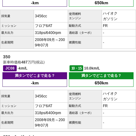
-km
650km
ハイオク
使用燃料
3456cc
排気量
エンジン
ガソリン
フロア6AT
FR
ミッション
駆動方式
318ps/6400rpm
-
最大出力
過給器（ターボ）
2008年09月～200
-
生産期間
燃費性能
9年07月
350
新車時価格
487
万円(税込)
JC08
-km/L
10・15
10.0km/L
満タンでどこまで走る？
満タンでどこまで走る？
-km
650km
ハイオク
使用燃料
3456cc
排気量
エンジン
ガソリン
フロア6AT
FR
ミッション
駆動方式
318ps/6400rpm
-
最大出力
過給器（ターボ）
2008年09月～200
-
生産期間
燃費性能
9年07月