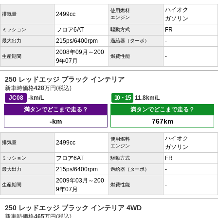
ハイオク
使用燃料
2499cc
排気量
エンジン
ガソリン
フロア6AT
FR
ミッション
駆動方式
215ps/6400rpm
-
最大出力
過給器（ターボ）
2008年09月～200
-
生産期間
燃費性能
9年07月
250 レッドエッジ ブラック インテリア
新車時価格
428
万円(税込)
JC08
-km/L
10・15
11.8km/L
満タンでどこまで走る？
満タンでどこまで走る？
-km
767km
ハイオク
使用燃料
2499cc
排気量
エンジン
ガソリン
フロア6AT
FR
ミッション
駆動方式
215ps/6400rpm
-
最大出力
過給器（ターボ）
2009年03月～200
-
生産期間
燃費性能
9年07月
250 レッドエッジ ブラック インテリア 4WD
新車時価格
465
万円(税込)