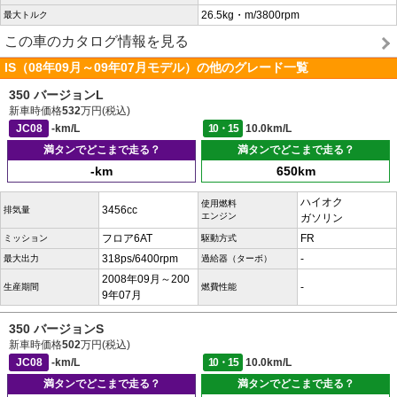
26.5kg・m/3800rpm
最大トルク
この車のカタログ情報を見る
IS（08年09月～09年07月モデル）の他のグレード一覧
350 バージョンL
新車時価格
532
万円(税込)
JC08
-km/L
10・15
10.0km/L
満タンでどこまで走る？
満タンでどこまで走る？
-km
650km
ハイオク
使用燃料
3456cc
排気量
エンジン
ガソリン
フロア6AT
FR
ミッション
駆動方式
318ps/6400rpm
-
最大出力
過給器（ターボ）
2008年09月～200
-
生産期間
燃費性能
9年07月
350 バージョンS
新車時価格
502
万円(税込)
JC08
-km/L
10・15
10.0km/L
満タンでどこまで走る？
満タンでどこまで走る？