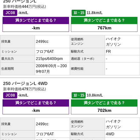
250 バージョンL
新車時価格
444
万円(税込)
JC08
-km/L
10・15
11.8km/L
満タンでどこまで走る？
満タンでどこまで走る？
-km
767km
ハイオク
使用燃料
2499cc
排気量
エンジン
ガソリン
フロア6AT
FR
ミッション
駆動方式
215ps/6400rpm
-
最大出力
過給器（ターボ）
2008年09月～200
-
生産期間
燃費性能
9年07月
250 バージョンL 4WD
新車時価格
479
万円(税込)
JC08
-km/L
10・15
10.8km/L
満タンでどこまで走る？
満タンでどこまで走る？
-km
702km
ハイオク
使用燃料
2499cc
排気量
エンジン
ガソリン
フロア6AT
4WD
ミッション
駆動方式