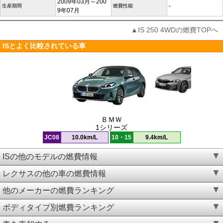
2009年03月～200
-
生産期間
燃費性能
9年07月
▲IS 250 4WDの燃費TOPへ
ISとよく比較されている車
ＢＭＷ
1シリーズ
JC08
10.0km/L
10・15
9.4km/L
ISの他のモデルの燃費情報
レクサスの他の車の燃費情報
他のメーカーの燃費ランキング
ボディタイプ別燃費ランキング