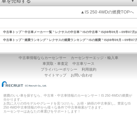
車を売却する
▲IS 250 4WDの燃費TOPへ
中古車トップ
中古車メーカー一覧
レクサスの中古車
ISの中古車
IS(08年09月～09年07月
中古車トップ
燃費ランキング
レクサスの燃費ランキング
ISの燃費
IS(08年09月～09年07
中古車情報ならカーセンサー
カーセンサーエッジ・輸入車
車買取・車査定
中古車リース
プライバシーポリシー
利用規約
サイトマップ
お問い合わせ
燃費のいい車を探すなら、中古車・中古車情報のカーセンサー！IS 250 4WDの燃費が
分かります。
お気に入りのISモデルやグレードを見つけたら、お得・納得の中古車探し。豊富なIS
250 4WD中古車情報の中から様々な条件で中古車検索ができます。
カーセンサーはあなたの車選びをサポートします！