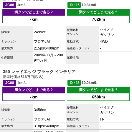
JC08
-km/L
10・15
10.8km/L
満タンでどこまで走る？
満タンでどこまで走る？
-km
702km
ハイオク
使用燃料
2499cc
排気量
エンジン
ガソリン
フロア6AT
4WD
ミッション
駆動方式
215ps/6400rpm
-
最大出力
過給器（ターボ）
2009年03月～200
-
生産期間
燃費性能
9年07月
350 レッドエッジ ブラック インテリア
新車時価格
516
万円(税込)
JC08
-km/L
10・15
10.0km/L
満タンでどこまで走る？
満タンでどこまで走る？
-km
650km
ハイオク
使用燃料
3456cc
排気量
エンジン
ガソリン
フロア6AT
FR
ミッション
駆動方式
318ps/6400rpm
-
最大出力
過給器（ターボ）