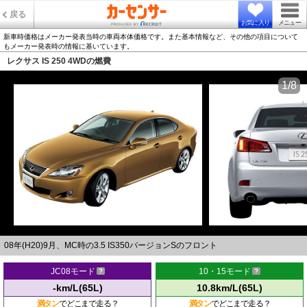
戻る
お気に入り
メニュー
新車時価格はメーカー発表当時の車両本体価格です。また基本情報など、その他の項目について
もメーカー発表時の情報に基いています。
レクサス IS 250 4WDの燃費
1/8
08年(H20)9月、MC時の3.5 IS350バージョンSのフロント
JC08モード
10・15モード
-km/L(65L)
10.8km/L(65L)
満タン
でどこまで走る？
満タン
でどこまで走る？