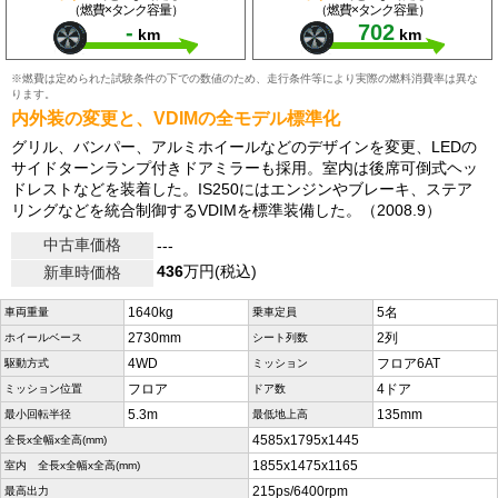
（燃費×タンク容量）
（燃費×タンク容量）
-
702
km
km
※燃費は定められた試験条件の下での数値のため、走行条件等により実際の燃料消費率は異な
ります。
内外装の変更と、VDIMの全モデル標準化
グリル、バンパー、アルミホイールなどのデザインを変更、LEDの
サイドターンランプ付きドアミラーも採用。室内は後席可倒式ヘッ
ドレストなどを装着した。IS250にはエンジンやブレーキ、ステア
リングなどを統合制御するVDIMを標準装備した。（2008.9）
中古車価格
---
436
万円(税込)
新車時価格
1640kg
5名
車両重量
乗車定員
2730mm
2列
ホイールベース
シート列数
4WD
フロア6AT
駆動方式
ミッション
フロア
4ドア
ミッション位置
ドア数
5.3m
135mm
最小回転半径
最低地上高
4585x1795x1445
全長x全幅x全高(mm)
1855x1475x1165
室内 全長x全幅x全高(mm)
215ps/6400rpm
最高出力