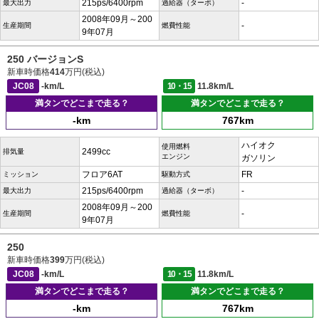
215ps/6400rpm
-
最大出力
過給器（ターボ）
2008年09月～200
-
生産期間
燃費性能
9年07月
250 バージョンS
新車時価格
414
万円(税込)
JC08
-km/L
10・15
11.8km/L
満タンでどこまで走る？
満タンでどこまで走る？
-km
767km
ハイオク
使用燃料
2499cc
排気量
エンジン
ガソリン
フロア6AT
FR
ミッション
駆動方式
215ps/6400rpm
-
最大出力
過給器（ターボ）
2008年09月～200
-
生産期間
燃費性能
9年07月
250
新車時価格
399
万円(税込)
JC08
-km/L
10・15
11.8km/L
満タンでどこまで走る？
満タンでどこまで走る？
-km
767km