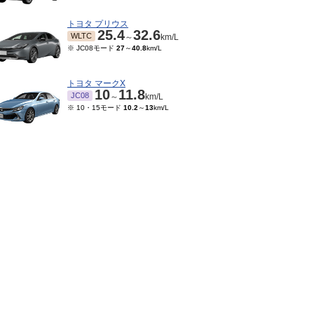
トヨタ プリウス
25.4
32.6
WLTC
～
km/L
※ JC08モード
27
～
40.8
km/L
トヨタ マークX
10
11.8
JC08
～
km/L
※ 10・15モード
10.2
～
13
km/L