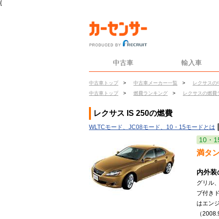
{
中古車
輸入車
中古車トップ
>
中古車メーカー一覧
>
レクサスの
中古車トップ
>
燃費ランキング
>
レクサスの燃費
レクサス IS 250の燃費
WLTCモード、JC08モード、10・15モードとは
10・1
満タ
内外装
グリル
プ付きド
はエン
（2008