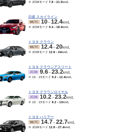
※ JC08モード
7.8
～
21.5
km/L
日産 スカイライン
10
12.4
WLTC
～
km/L
※ JC08モード
9.4
～
18.4
km/L
トヨタ クラウン
12.4
20
WLTC
～
km/L
※ JC08モード
12.8
～
24
km/L
トヨタ クラウンアスリート
9.6
23.2
JC08
～
km/L
※ 10・15モード
9.2
～
12.4
km/L
トヨタ クラウンロイヤル
10.2
23.2
JC08
～
km/L
※ 10・15モード
8.2
～
13
km/L
トヨタ ハリアー
14.7
22.7
WLTC
～
km/L
※ JC08モード
12.8
～
27.4
km/L