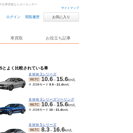
車・中古車情報ならカーセンサー
サイトマップ
ログイン
閲覧履歴
お気に入り
車買取
お役立ち記事
ISとよく比較されている車
ＢＭＷ 3シリーズ
10.6
15.6
WLTC
～
km/L
※ JC08モード
9.9
～
21.4
km/L
ＢＭＷ 3シリーズツーリング
10.6
15.6
WLTC
～
km/L
※ JC08モード
10
～
21.4
km/L
ＢＭＷ 5シリーズ
8.3
16.6
WLTC
～
km/L