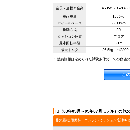
全長 x 全幅 x 全高
4585x1795x143
車両重量
1570kg
ホイールベース
2730mm
駆動方式
FR
ミッション位置
フロア
最小回転半径
5.1m
最大トルク
26.5kg・m/3800
※ 燃費情報は定められた試験条件の下での数値
こ
IS（08年09月～09年07月モデル）の他
排気量/使用燃料・エンジン/ミッション/新車時