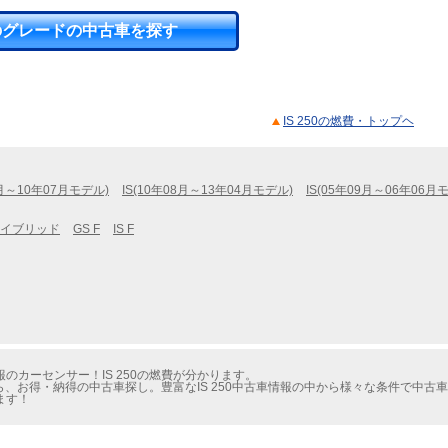
のグレードの中古車を探す
IS 250の燃費・トップヘ
8月～10年07月モデル)
IS(10年08月～13年04月モデル)
IS(05年09月～06年06月
ハイブリッド
GS F
IS F
カーセンサー！IS 250の燃費が分かります。
ら、お得・納得の中古車探し。豊富なIS 250中古車情報の中から様々な条件で中古
ます！