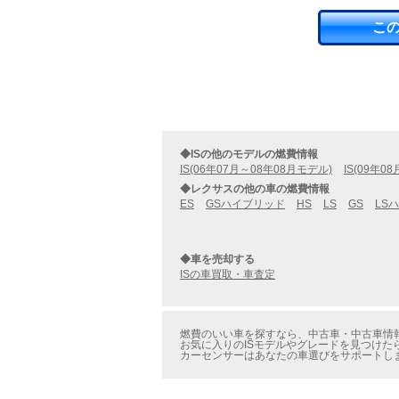
こ
◆ISの他のモデルの燃費情報
IS(06年07月～08年08月モデル)
IS(09年0
◆レクサスの他の車の燃費情報
ES
GSハイブリッド
HS
LS
GS
LS
◆車を売却する
ISの車買取・車査定
燃費のいい車を探すなら、中古車・中古車情報の
お気に入りのISモデルやグレードを見つけた
カーセンサーはあなたの車選びをサポートし