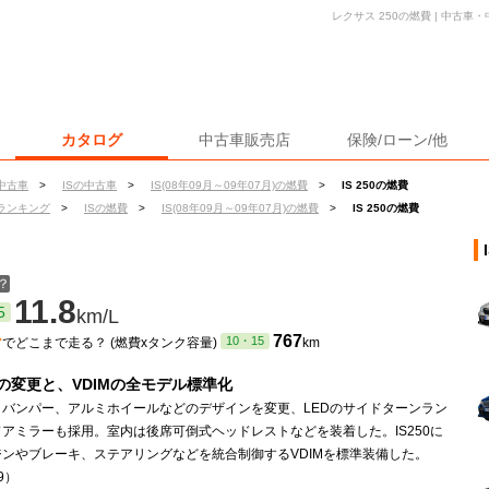
レクサス 250の燃費 | 中古
カタログ
中古車販売店
保険/ローン/他
中古車
>
ISの中古車
>
IS(08年09月～09年07月)の燃費
>
IS 250の燃費
ランキング
>
ISの燃費
>
IS(08年09月～09年07月)の燃費
>
IS 250の燃費
？
11.8
5
km/L
ン
767
10・15
でどこまで走る？ (燃費xタンク容量)
km
の変更と、VDIMの全モデル標準化
、バンパー、アルミホイールなどのデザインを変更、LEDのサイドターンラン
アミラーも採用。室内は後席可倒式ヘッドレストなどを装着した。IS250に
ジンやブレーキ、ステアリングなどを統合制御するVDIMを標準装備した。
.9）