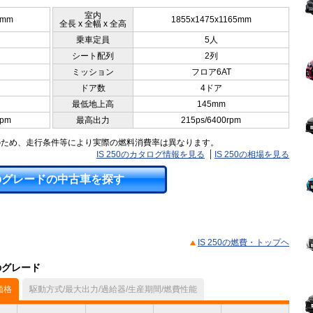
室内
0mm
1855x1475x1165mm
全長 x 全幅 x 全高
乗車定員
5人
シート配列
2列
ミッション
フロア6AT
ドア数
4ドア
最低地上高
145mm
rpm
最高出力
215ps/6400rpm
のため、走行条件等により実際の燃料消費率は異なります。
IS 250のカタログ情報を見る
IS 250の相場を見る
のグレードの中古車を探す
IS 250の燃費・トップヘ
のグレード
価格
駆動方式/最大出力/過給器/生産期間/燃費性能