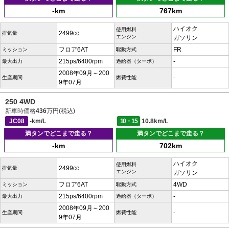
-km
767km
ハイオク
使用燃料
2499cc
排気量
エンジン
ガソリン
フロア6AT
FR
ミッション
駆動方式
215ps/6400rpm
-
最大出力
過給器（ターボ）
2008年09月～200
-
生産期間
燃費性能
9年07月
250 4WD
新車時価格
436
万円(税込)
JC08
-km/L
10・15
10.8km/L
満タンでどこまで走る？
満タンでどこまで走る？
-km
702km
ハイオク
使用燃料
2499cc
排気量
エンジン
ガソリン
フロア6AT
4WD
ミッション
駆動方式
215ps/6400rpm
-
最大出力
過給器（ターボ）
2008年09月～200
-
生産期間
燃費性能
9年07月