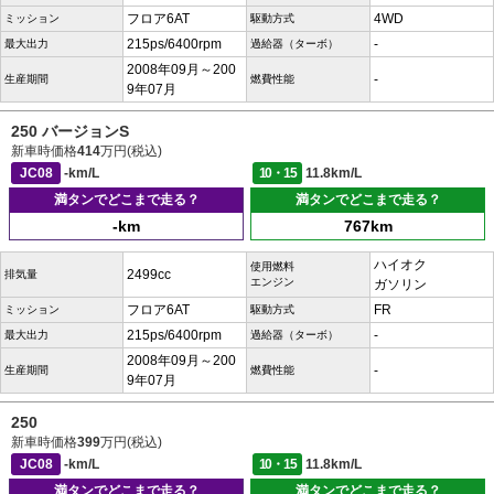
フロア6AT
4WD
ミッション
駆動方式
215ps/6400rpm
-
最大出力
過給器（ターボ）
2008年09月～200
-
生産期間
燃費性能
9年07月
250 バージョンS
新車時価格
414
万円(税込)
JC08
-km/L
10・15
11.8km/L
満タンでどこまで走る？
満タンでどこまで走る？
-km
767km
ハイオク
使用燃料
2499cc
排気量
エンジン
ガソリン
フロア6AT
FR
ミッション
駆動方式
215ps/6400rpm
-
最大出力
過給器（ターボ）
2008年09月～200
-
生産期間
燃費性能
9年07月
250
新車時価格
399
万円(税込)
JC08
-km/L
10・15
11.8km/L
満タンでどこまで走る？
満タンでどこまで走る？