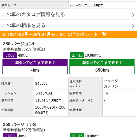
26.5kg・m/3800rpm
最大トルク
この車のカタログ情報を見る
この車の相場を見る
IS（09年03月～09年07月モデル）の他のグレード一覧
350 バージョンL
新車時価格
532
万円(税込)
JC08
-km/L
10・15
10.0km/L
満タンでどこまで走る？
満タンでどこまで走る？
-km
650km
ハイオク
使用燃料
3456cc
排気量
エンジン
ガソリン
フロア6AT
FR
ミッション
駆動方式
318ps/6400rpm
-
最大出力
過給器（ターボ）
2008年09月～200
-
生産期間
燃費性能
9年07月
350 バージョンS
新車時価格
502
万円(税込)
JC08
-km/L
10・15
10.0km/L