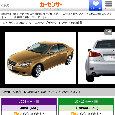
戻る
お気に入り
メニュー
新車時価格はメーカー発表当時の車両本体価格です。また基本情報など、その他の項目について
もメーカー発表時の情報に基いています。
レクサス IS 250 レッドエッジ ブラック インテリアの燃費
1/8
08年(H20)9月、MC時の3.5 IS350バージョンSのフロント
JC08モード
10・15モード
-km/L(65L)
11.8km/L(65L)
満タン
でどこまで走る？
満タン
でどこまで走る？