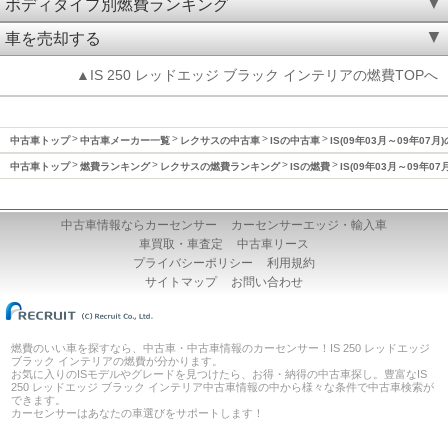
ボディタイプ別燃費ランキング
車を売却する
▲IS 250 レッドエッジ ブラック インテリアの燃費TOPへ
中古車トップ
中古車メーカー一覧
レクサスの中古車
ISの中古車
IS(09年03月～09年07月
中古車トップ
燃費ランキング
レクサスの燃費ランキング
ISの燃費
IS(09年03月～09年07
中古車情報ならカーセンサー
カーセンサーエッジ・輸入車
車買取・車査定
中古車リース
プライバシーポリシー
利用規約
サイトマップ
お問い合わせ
燃費のいい車を探すなら、中古車・中古車情報のカーセンサー！IS 250 レッドエッジ
ブラック インテリアの燃費が分かります。
お気に入りのISモデルやグレードを見つけたら、お得・納得の中古車探し。豊富なIS
250 レッドエッジ ブラック インテリア中古車情報の中から様々な条件で中古車検索が
できます。
カーセンサーはあなたの車選びをサポートします！