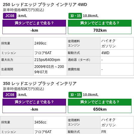
250 レッドエッジ ブラック インテリア 4WD
新車時価格
465
万円(税込)
JC08
-km/L
10・15
10.8km/L
満タンでどこまで走る？
満タンでどこまで走る？
-km
702km
ハイオク
使用燃料
2499cc
排気量
エンジン
ガソリン
フロア6AT
4WD
ミッション
駆動方式
215ps/6400rpm
-
最大出力
過給器（ターボ）
2009年03月～200
-
生産期間
燃費性能
9年07月
350 レッドエッジ ブラック インテリア
新車時価格
516
万円(税込)
JC08
-km/L
10・15
10.0km/L
満タンでどこまで走る？
満タンでどこまで走る？
-km
650km
ハイオク
使用燃料
3456cc
排気量
エンジン
ガソリン
フロア6AT
FR
ミッション
駆動方式