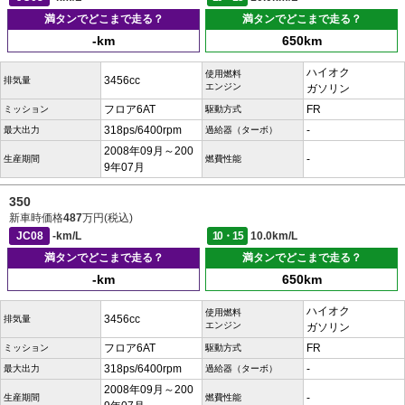
満タンでどこまで走る？
満タンでどこまで走る？
-km
650km
ハイオク
使用燃料
3456cc
排気量
エンジン
ガソリン
フロア6AT
FR
ミッション
駆動方式
318ps/6400rpm
-
最大出力
過給器（ターボ）
2008年09月～200
-
生産期間
燃費性能
9年07月
350
新車時価格
487
万円(税込)
JC08
-km/L
10・15
10.0km/L
満タンでどこまで走る？
満タンでどこまで走る？
-km
650km
ハイオク
使用燃料
3456cc
排気量
エンジン
ガソリン
フロア6AT
FR
ミッション
駆動方式
318ps/6400rpm
-
最大出力
過給器（ターボ）
2008年09月～200
-
生産期間
燃費性能