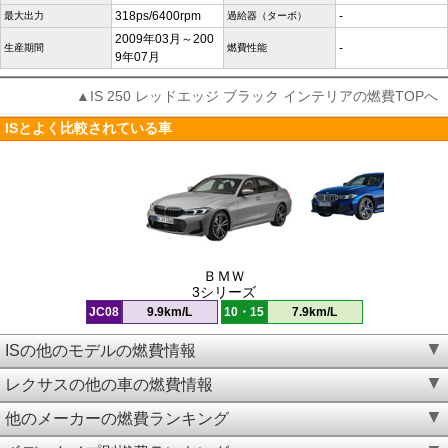
318ps/6400rpm
-
最大出力
過給器（ターボ）
2009年03月～200
-
生産期間
燃費性能
9年07月
▲IS 250 レッドエッジ ブラック インテリアの燃費TOPへ
ISとよく比較されている車
ＢＭＷ
3シリーズ
JC08
9.9km/L
10・15
7.9km/L
ISの他のモデルの燃費情報
レクサスの他の車の燃費情報
他のメーカーの燃費ランキング