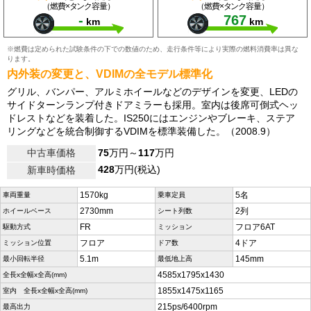
（燃費×タンク容量）
（燃費×タンク容量）
-
767
km
km
※燃費は定められた試験条件の下での数値のため、走行条件等により実際の燃料消費率は異な
ります。
内外装の変更と、VDIMの全モデル標準化
グリル、バンパー、アルミホイールなどのデザインを変更、LEDの
サイドターンランプ付きドアミラーも採用。室内は後席可倒式ヘッ
ドレストなどを装着した。IS250にはエンジンやブレーキ、ステア
リングなどを統合制御するVDIMを標準装備した。（2008.9）
中古車価格
75
万円～
117
万円
428
万円(税込)
新車時価格
1570kg
5名
車両重量
乗車定員
2730mm
2列
ホイールベース
シート列数
FR
フロア6AT
駆動方式
ミッション
フロア
4ドア
ミッション位置
ドア数
5.1m
145mm
最小回転半径
最低地上高
4585x1795x1430
全長x全幅x全高(mm)
1855x1475x1165
室内 全長x全幅x全高(mm)
215ps/6400rpm
最高出力