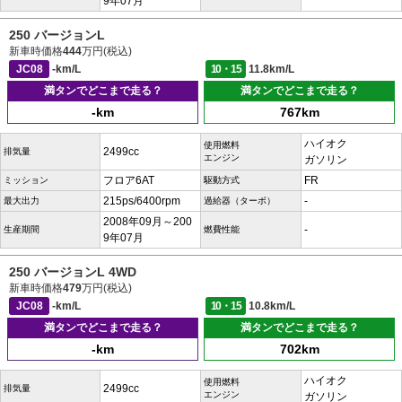
9年07月
250 バージョンL
新車時価格
444
万円(税込)
JC08
-km/L
10・15
11.8km/L
満タンでどこまで走る？
満タンでどこまで走る？
-km
767km
ハイオク
使用燃料
2499cc
排気量
エンジン
ガソリン
フロア6AT
FR
ミッション
駆動方式
215ps/6400rpm
-
最大出力
過給器（ターボ）
2008年09月～200
-
生産期間
燃費性能
9年07月
250 バージョンL 4WD
新車時価格
479
万円(税込)
JC08
-km/L
10・15
10.8km/L
満タンでどこまで走る？
満タンでどこまで走る？
-km
702km
ハイオク
使用燃料
2499cc
排気量
エンジン
ガソリン