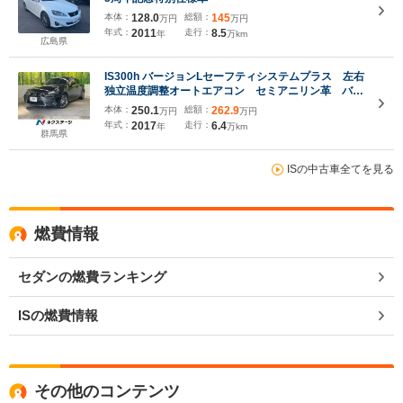
本体：
128.0
総額：
145
万円
万円
年式：
2011
走行：
8.5
年
万km
広島県
IS300h バージョンLセーフティシステムプラス 左右
独立温度調整オートエアコン セミアニリン革 バッ
クカメラ パワーシート シートベンチレーション
本体：
250.1
総額：
262.9
万円
万円
シートヒーター メーカー10.3インチSDナビ 3眼
年式：
2017
走行：
6.4
年
万km
LEDヘッド
群馬県
ISの中古車全てを見る
燃費情報
セダンの燃費ランキング
ISの燃費情報
その他のコンテンツ