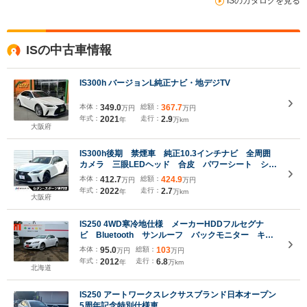
ISのカタログを見る
ISの中古車情報
IS300h バージョンL純正ナビ・地デジTV
本体：
349.0
総額：
367.7
万円
万円
年式：
2021
走行：
2.9
年
万km
大阪府
IS300h後期 禁煙車 純正10.3インチナビ 全周囲
カメラ 三眼LEDヘッド 合皮 パワーシート シー
トヒーター ブラインドスポット セーフティシステ
本体：
412.7
総額：
424.9
万円
万円
ムプラス 純正18インチAW 革巻きステアリング
年式：
2022
走行：
2.7
年
万km
ETC
大阪府
IS250 4WD寒冷地仕様 メーカーHDDフルセグナ
ビ Bluetooth サンルーフ バックモニター キセ
ノンライト ワイパーデアイサー パドルシフト シ
本体：
95.0
総額：
103
万円
万円
ートヒーター ビルトインETC スマートキー パワ
年式：
2012
走行：
6.8
年
万km
ーシート
北海道
IS250 アートワークスレクサスブランド日本オープン
5周年記念特別仕様車