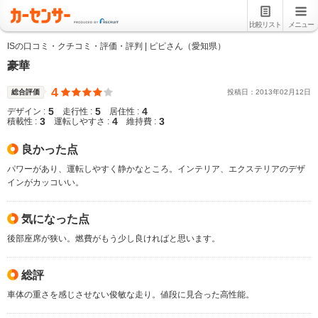
比較リスト
メニュー
ISの口コミ・クチコミ・評価・評判 | ピピさん（愛知県）
豪華
4
総合評価
投稿日：
2013
年
02
月
12
日
5
5
4
デザイン :
走行性 :
居住性 :
3
4
3
積載性 :
運転しやすさ :
維持費 :
良かった点
パワーがあり、運転しやすく静かなところ。インテリア、エクステリアのデザ
インがカッコいい。
気になった点
後部座席が狭い。燃費がもう少し良ければと思います。
総評
車体の重さを感じさせない俊敏な走り。値段に見合った高性能。