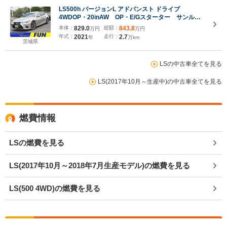
LS500h バージョンL アドバンスト ドライブ
4WDOP・20inAW OP・E/Gスターター サンルー
フ セーフティシステムプラスA チームメイト D
本体：
829.0
総額：
843.8
万円
万円
インナーミラー HUD BSM 全周囲 マクレビ
年式：
2021
走行：
2.7
年
万km
12.3inタッチディスプレイ ハンズフリーPトラン
茨城県
ク 黒革シート
LSの中古車全てを見る
LS(2017年10月～生産中)の中古車全てを見る
燃費情報
LSの燃費を見る
LS(2017年10月～2018年7月生産モデル)の燃費を見る
LS(500 4WD)の燃費を見る