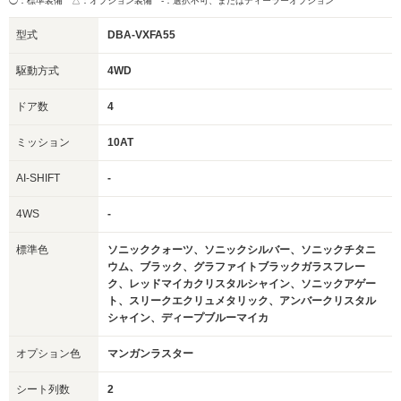
◯：標準装備 △：オプション装備
-：選択不可、またはディーラーオプション
型式
DBA-VXFA55
駆動方式
4WD
ドア数
4
ミッション
10AT
AI-SHIFT
-
4WS
-
標準色
ソニッククォーツ、ソニックシルバー、ソニックチタニ
ウム、ブラック、グラファイトブラックガラスフレー
ク、レッドマイカクリスタルシャイン、ソニックアゲー
ト、スリークエクリュメタリック、アンバークリスタル
シャイン、ディープブルーマイカ
オプション色
マンガンラスター
シート列数
2