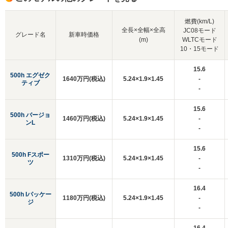
燃費(km/L)
全長×全幅×全高
JC08モード
グレード名
新車時価格
(m)
WLTCモード
10・15モード
15.6
500h エグゼク
1640万円(税込)
5.24×1.9×1.45
-
ティブ
-
15.6
500h バージョ
1460万円(税込)
5.24×1.9×1.45
-
ンL
-
15.6
500h Fスポー
1310万円(税込)
5.24×1.9×1.45
-
ツ
-
16.4
500h Iパッケー
1180万円(税込)
5.24×1.9×1.45
-
ジ
-