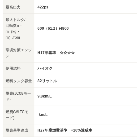
最高出力
422ps
最大トルク/
回転数n・
600（61.2）/4800
m（kg・
m）/rpm
環境対策エンジ
H17年基準 ☆☆☆☆
ン
使用燃料
ハイオク
燃料タンク容量
82リットル
燃費(JC08モー
9.8km/L
ド)
燃費(WLTCモ
-km/L
ード)
燃費基準達成
H27年度燃費基準 +10%達成車