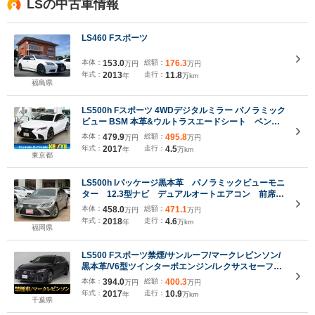
LSの中古車情報
LS460 Fスポーツ
本体：
153.0
総額：
176.3
万円
万円
年式：
2013
走行：
11.8
年
万km
福島県
LS500h Fスポーツ 4WDデジタルミラー パノラミック
ビュー BSM 本革&ウルトラスエードシート ベンチ
レーション 前後シート&ステアヒーター パワート
本体：
479.9
総額：
495.8
万円
万円
ランク HUD 12.3インチナビ ブルーレイ
年式：
2017
走行：
4.5
年
万km
ETC2.0 三眼LED
東京都
LS500h Iパッケージ黒本革 パノラミックビューモニ
ター 12.3型ナビ デュアルオートエアコン 前席シ
ートヒーター&ベンチレーション 三眼LEDヘッドラ
本体：
458.0
総額：
471.1
万円
万円
イト 前後ドラレコ レーダー探知機 ETC2.0
年式：
2018
走行：
4.6
年
万km
19inchAW
福岡県
LS500 Fスポーツ禁煙/サンルーフ/マークレビンソン/
黒本革/V6型ツインターボエンジン/レクサスセーフテ
ィシステム+A/デジタルインナーミラー/ハンズフリー
本体：
394.0
総額：
400.3
万円
万円
パワートランク/パノラミックビューモニター/専用イ
年式：
2017
走行：
10.9
年
万km
ンテリア&エクステリア
千葉県