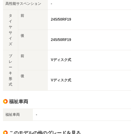
高性能サスペンション
-
タ
前
245/50RF19
イ
ヤ
サ
後
イ
245/50RF19
ズ
ブ
前
Vディスク式
レ
ー
キ
後
形
Vディスク式
式
福祉車両
福祉車両
-
このモデルの他のグレードを見る