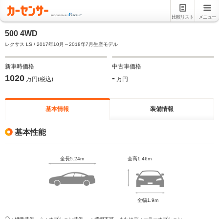
比較リスト
メニュー
500 4WD
レクサス LS / 2017年10月～2018年7月生産モデル
新車時価格
中古車価格
1020
-
万円(税込)
万円
基本情報
装備情報
基本性能
全長5.24m
全高1.46m
全幅1.9m