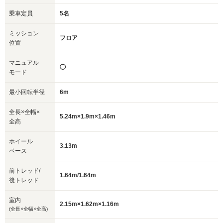
乗車定員
5名
ミッション
フロア
位置
マニュアル
◯
モード
最小回転半径
6m
全長×全幅×
5.24m×1.9m×1.46m
全高
ホイール
3.13m
ベース
前トレッド/
1.64m/1.64m
後トレッド
室内
2.15m×1.62m×1.16m
(全長×全幅×全高)