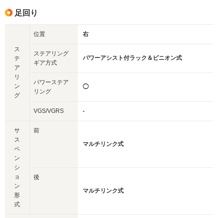
足回り
位置
右
ス
ステアリング
パワーアシスト付ラック＆ピニオン式
テ
ギア方式
ア
リ
パワーステア
ン
◯
リング
グ
VGS/VGRS
-
サ
前
ス
マルチリンク式
ペ
ン
シ
ョ
後
ン
マルチリンク式
形
式