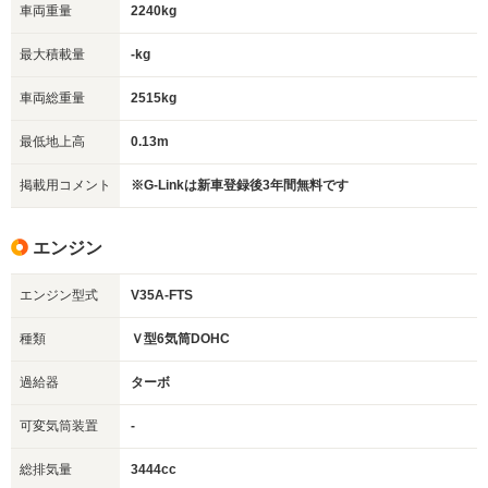
車両重量
2240kg
最大積載量
-kg
車両総重量
2515kg
最低地上高
0.13m
掲載用コメント
※G-Linkは新車登録後3年間無料です
エンジン
エンジン型式
V35A-FTS
種類
Ｖ型6気筒DOHC
過給器
ターボ
可変気筒装置
-
総排気量
3444cc