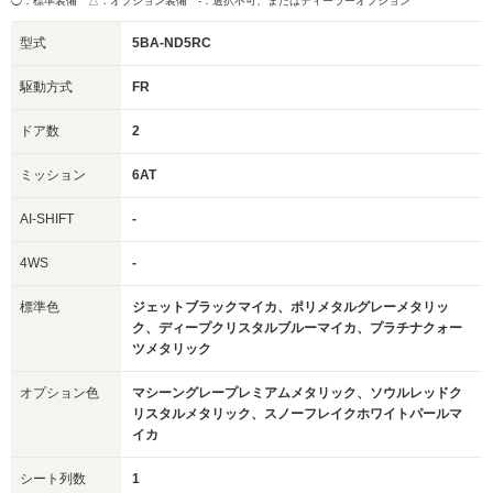
◯：標準装備 △：オプション装備
-：選択不可、またはディーラーオプション
型式
5BA-ND5RC
駆動方式
FR
ドア数
2
ミッション
6AT
AI-SHIFT
-
4WS
-
標準色
ジェットブラックマイカ、ポリメタルグレーメタリッ
ク、ディープクリスタルブルーマイカ、プラチナクォー
ツメタリック
オプション色
マシーングレープレミアムメタリック、ソウルレッドク
リスタルメタリック、スノーフレイクホワイトパールマ
イカ
シート列数
1