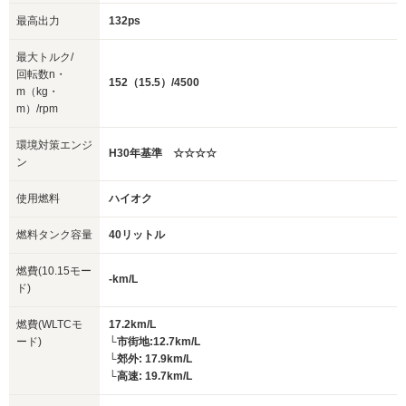
最高出力
132ps
最大トルク/
回転数n・
152（15.5）/4500
m（kg・
m）/rpm
環境対策エンジ
H30年基準 ☆☆☆☆
ン
使用燃料
ハイオク
燃料タンク容量
40リットル
燃費(10.15モー
-km/L
ド)
燃費(WLTCモ
17.2km/L
ード)
└市街地:12.7km/L
└郊外: 17.9km/L
└高速: 19.7km/L