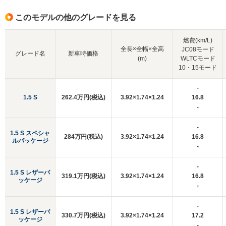
このモデルの他のグレードを見る
燃費(km/L)
全長×全幅×全高
JC08モード
グレード名
新車時価格
(m)
WLTCモード
10・15モード
-
1.5 S
262.4万円(税込)
3.92×1.74×1.24
16.8
-
-
1.5 S スペシャ
284万円(税込)
3.92×1.74×1.24
16.8
ルパッケージ
-
-
1.5 S レザーパ
319.1万円(税込)
3.92×1.74×1.24
16.8
ッケージ
-
-
1.5 S レザーパ
330.7万円(税込)
3.92×1.74×1.24
17.2
ッケージ
-