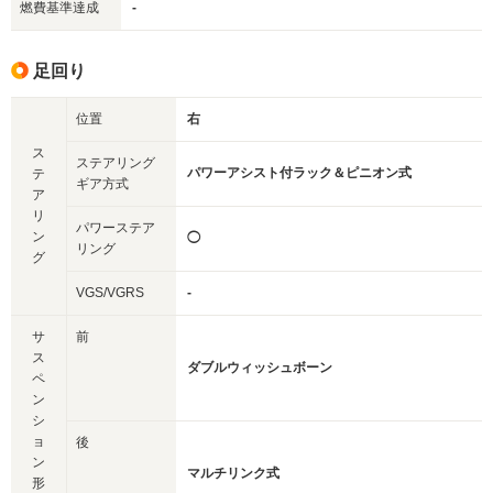
燃費基準達成
-
足回り
位置
右
ス
ステアリング
パワーアシスト付ラック＆ピニオン式
テ
ギア方式
ア
リ
パワーステア
ン
◯
リング
グ
VGS/VGRS
-
サ
前
ス
ダブルウィッシュボーン
ペ
ン
シ
ョ
後
ン
マルチリンク式
形