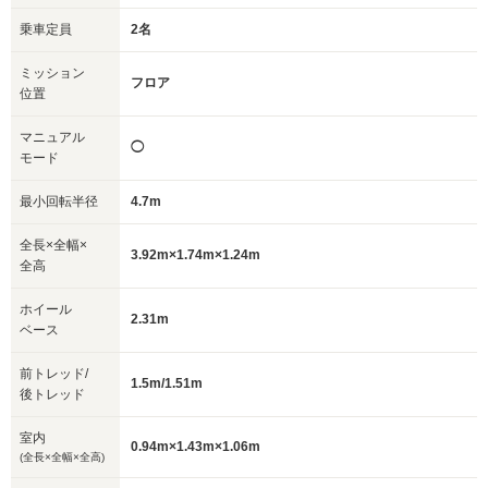
乗車定員
2名
ミッション
フロア
位置
マニュアル
◯
モード
最小回転半径
4.7m
全長×全幅×
3.92m×1.74m×1.24m
全高
ホイール
2.31m
ベース
前トレッド/
1.5m/1.51m
後トレッド
室内
0.94m×1.43m×1.06m
(全長×全幅×全高)