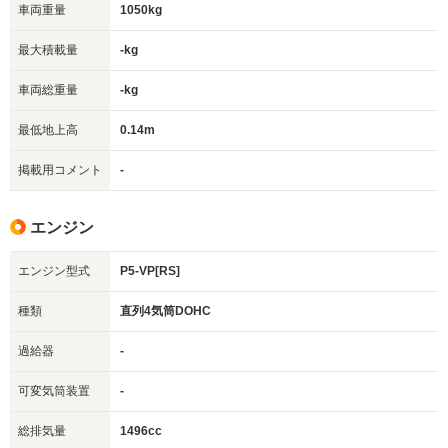
車両重量
1050kg
最大積載量
-kg
車両総重量
-kg
最低地上高
0.14m
掲載用コメント
-
エンジン
エンジン型式
P5-VP[RS]
種類
直列4気筒DOHC
過給器
-
可変気筒装置
-
総排気量
1496cc