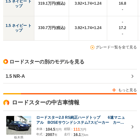
1.5 ネイビー ト
319.1万円(税込)
3.92×1.74×1.24
16.8
ップ
-
-
1.5 ネイビー ト
330.7万円(税込)
3.92×1.74×1.24
17.2
ップ
-
グレード一覧を全て見る
ロードスターの別のモデルを見る
1.5 NR-A
もっと見る
ロードスターの中古車情報
ロードスター2.0 RS純正ハードトップ 6速マニュ
アル BOSEサウンドシステム7スピーカー カード
タイプスマートキー サイドエアバック 撥水フロン
本体：
104.5
総額：
111
万円
万円
トガラス ETC 社外スプリング
年式：
2007
走行：
16.1
年
万km
栃木県