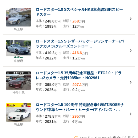
ロードスター1.8 SスペシャルHKS車高調SSRスピー
ドスター
本体：
248.0
総額：
268
万円
万円
年式：
1993
走行：
12
年
万km
埼玉県
ロードスター1.5 S レザーパッケージワンオーナー/バ
ックカメラ/クルーズコントロー
ル/ETC/Bluetooth/USB/シートヒーター/ドラレコ/コ
本体：
410.3
総額：
416.6
万円
万円
ーナーセンサー/BOSEサウンド/BSM/白革シート/衝突
年式：
2022
走行：
1.2
年
万km
軽減ブレーキ/
京都府
ロードスター1.5 35周年記念車幌型・ETC2.0・ドラ
レコ2カメラ・走行1985km・NO2961
本体：
395.0
総額：
407.1
万円
万円
年式：
2025
走行：
0.2
年
万km
神奈川県
ロードスター1.5 100周年 特別記念車6速MT/BOSEサ
ウンド/本革シート/シートヒーター/アドバンスト
SCBS/クルーズコントロール/リアパーキングセンサ
本体：
278.8
総額：
295
万円
万円
ー/BSM/RCTA/アダプティブLEDヘッドライト/純正ナ
年式：
2021
走行：
6
年
万km
ビ/バックカメラ/
埼玉県
ロードスターの中古車全てを見る