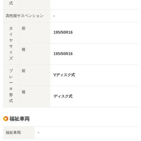
式
高性能サスペンション
-
タ
前
195/50R16
イ
ヤ
サ
後
イ
195/50R16
ズ
ブ
前
Vディスク式
レ
ー
キ
後
形
ディスク式
式
福祉車両
福祉車両
-